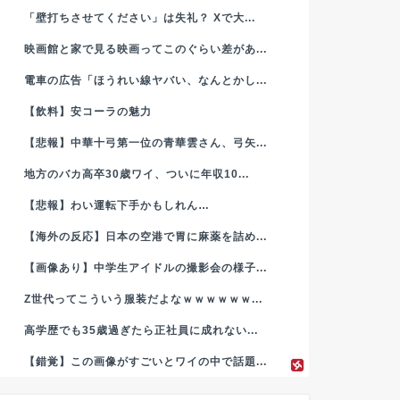
「壁打ちさせてください」は失礼？ Xで大...
映画館と家で見る映画ってこのぐらい差があ...
電車の広告「ほうれい線ヤバい、なんとかし...
【飲料】安コーラの魅力
【悲報】中華十弓第一位の青華雲さん、弓矢...
地方のバカ高卒30歳ワイ、ついに年収10...
【悲報】わい運転下手かもしれん…
【海外の反応】日本の空港で胃に麻薬を詰め...
【画像あり】中学生アイドルの撮影会の様子...
Z世代ってこういう服装だよなｗｗｗｗｗｗ...
高学歴でも35歳過ぎたら正社員に成れない...
【錯覚】この画像がすごいとワイの中で話題...