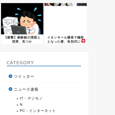
ぐ
【衝撃】麻酔銃の理想と
イオンモール爆発で犠牲
現実、見つか
となった妻、告別式にウ
る・・・・・
ェディ...
CATEGORY
ツイッター
ニュース速報
IT・デジモノ
N
PC・インターネット