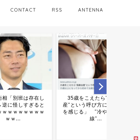
CONTACT
RSS
ANTENNA
をこえたら"高齢出
愛犬が永眠してからの毎日
いう呼び方に「違和感
がつらい...
る」 "冷ややかな視
線"...