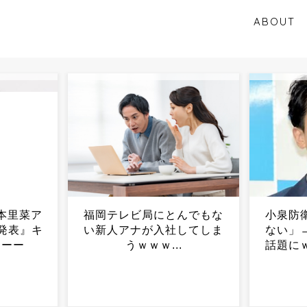
ABOUT
んでもな
小泉防衛相「別班は存在し
35歳
してしま
ない」→逆に怪しすぎると
産"と
.
話題にｗｗｗｗｗｗｗｗｗ
を感じ
ｗｗ...