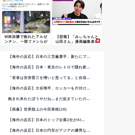
W杯決勝で敗れたアルゼ
【悲報】「みぃちゃんと
ンチン、一部ファンらが
山田さん」漫画編集者に
暴徒化...
誹謗中...
【海外の反応】日本の三笘薫選手、新たにブ...
【海外の反応】日本・東京のレトロで隠れ家...
「若者は安倍晋三を憎いと思ってる」と自信...
【海外の反応】大谷翔平、ロッカーを片付け...
飽きれ呆れたぼうやだね…まだ起きていたの...
【画像】世界陸上の今田美桜(28)
【海外の反応】日本のトップ企業2社がAI...
【海外の反応】日本の円安がアジアの優秀な...