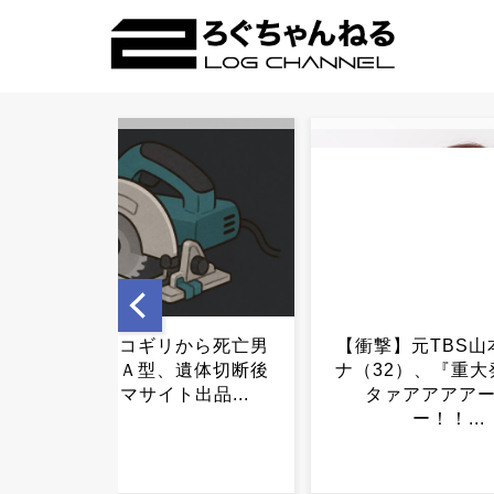
【衝撃】元TBS山本里菜ア
福岡テレビ局にと
ナ（32）、『重大発表』キ
い新人アナが入社
タァアアアアーーー
うｗｗｗ..
ー！！...