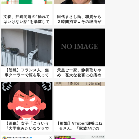
文春、沖縄問題の”触れて
田代まさし氏、職質から
はいけない話”を暴露して
２時間拘束→その理由が
し...
こちら...
【朗報】フランス人、無
天皇ご一家、静養取りや
事クーラーで涼を取って
め…甚大な被害に心痛め
いる模...
る
【画像】女子「こういう
【衝撃】VTuber因幡はね
『大学生みたいなツラで
るさん、「家族だけの
生きて...
一...