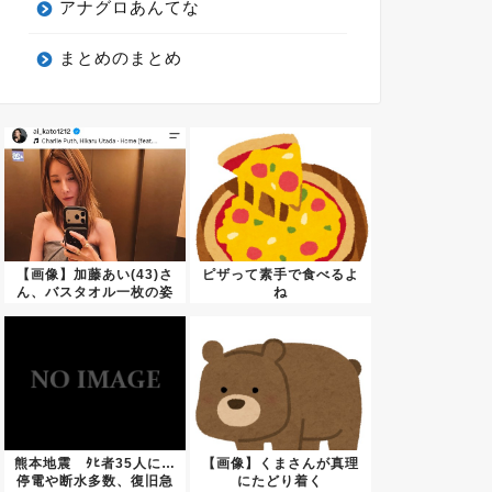
アナグロあんてな
まとめのまとめ
【画像】加藤あい(43)さ
ピザって素手で食べるよ
ん、バスタオル一枚の姿
ね
の...
熊本地震 ﾀﾋ者35人に…
【画像】くまさんが真理
停電や断水多数、復旧急
にたどり着く