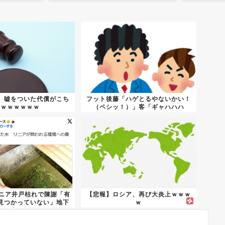
、嘘をついた代償がこち
フット後藤「ハゲとるやないかい！
らｗｗｗｗｗｗ
（ペシッ！）」客「ギャハハハ
wwww...
リニア井戸枯れで陳謝「有
【悲報】ロシア、再び大炎上ｗｗｗ
見つかっていない」地下
ｗ
水...