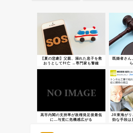
【夏の悲劇】父親、溺れた息子を救
既婚者さん
おうとしてﾀﾋ亡 →専門家も警鐘
「救...
高市内閣の支持率が政権発足後最低
JR東海が
に…与党に危機感広がる
効な手段は