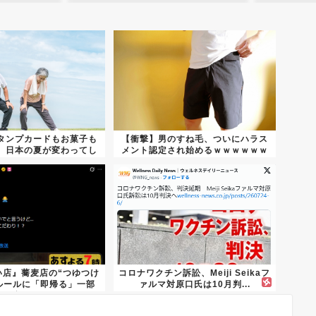
タンプカードもお菓子も
【衝撃】男のすね毛、ついにハラス
、日本の夏が変わってし
メント認定され始めるｗｗｗｗｗｗ
まう
い店』蕎麦店の“つゆつけ
コロナワクチン訴訟、Meiji Seikaフ
ルールに「即帰る」一部
ァルマ対原口氏は10月判...
視...