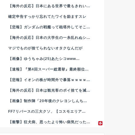
【海外の反応】日本にある世界で最もきれい...
確定申告すっかり忘れてたワイを励ますスレ
【悲報】ガンダムの戦艦って砲塔外してそこ...
【海外の反応】日本の大学生の一糸乱れぬシ...
マジでものが捨てられないオタクなんだが
【画像】ゆうちゃみ(25)あたシコwww...
【速報】『第4回スーパー総選挙』最終順位...
【悲報】イオンの株が時間外で暴落ｗｗｗｗ...
【海外の反応】日本は観光客のポイ捨てを減...
【画像】制作陣「20年後のクレヨンしんち...
FF7リバースの三大クソ、【コスモエリア...
【衝撃】狂犬病、思ったより怖い病気だった...