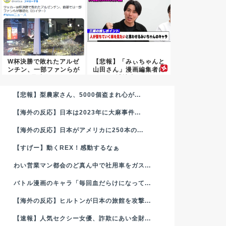
W杯決勝で敗れたアルゼ
【悲報】「みぃちゃんと
ンチン、一部ファンらが
山田さん」漫画編集者に
暴徒化...
誹謗中...
【悲報】梨農家さん、5000個盗まれ心が...
【海外の反応】日本は2023年に大麻事件...
【海外の反応】日本がアメリカに250本の...
【すげー】動くREX！感動するなぁ
わい営業マン都会のど真ん中で社用車をガス...
バトル漫画のキャラ「毎回血だらけになって...
【海外の反応】ヒルトンが日本の旅館を攻撃...
【速報】人気セクシー女優、詐欺にあい全財...