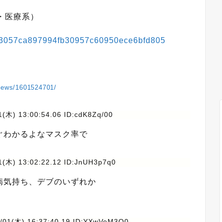
・医療系）
e3323057ca897994fb30957c60950ece6bfd805
/news/1601524701/
1(木) 13:00:54.06 ID:cdK8Zq/00
ぐわかるよなマスク率で
1(木) 13:02:22.12 ID:JnUH3p7q0
病気持ち、デブのいずれか
0/01(木) 16:37:40.19 ID:YXwVeM3Q0