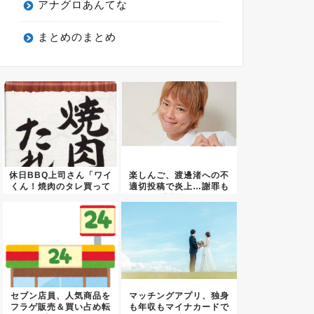
アナグロあんてな
まとめのまとめ
休日BBQ上司さん「ワイ
楽しんご、渡邊渚への不
くん！焼肉のタレ買って
適切投稿で炎上…謝罪も
きて...
逆効果...
セブン店員、人気商品を
マッチングアプリ、独身
フラゲ販売＆買い占め転
も年収もマイナカードで