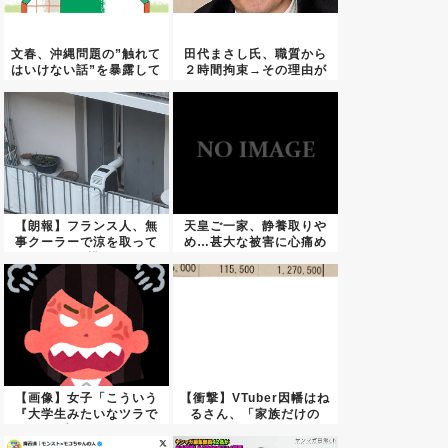
文春、沖縄問題の”触れて
田代まさし氏、職質から
はいけない話”を暴露して
２時間拘束→その理由が
し...
こちら...
【朗報】フランス人、無
天皇ご一家、静養取りや
事クーラーで涼を取って
め…甚大な被害に心痛め
いる模...
る
【画像】女子「こういう
【衝撃】VTuber因幡はね
『大学生みたいなツラで
るさん、「家族だけの
生きて...
一...