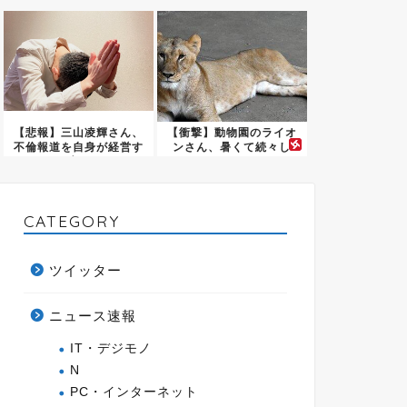
売して...
一発証...
【悲報】三山凌輝さん、
【衝撃】動物園のライオ
不倫報道を自身が経営す
ンさん、暑くて続々し
る店の...
ぬ・・・...
CATEGORY
ツイッター
ニュース速報
IT・デジモノ
N
PC・インターネット