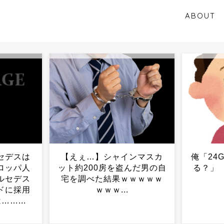
ABOUT
ンマスカ
俺「24GBで」 母親「足り
【悲報
んだ男の自
る？」 俺「いいから」...
しろよ」
ｗｗｗｗ
時の