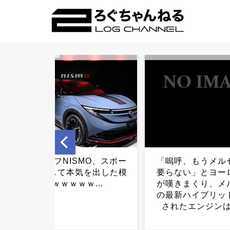
「嗚呼、もうメルセデスは
【えぇ…】シャイ
要らない」とヨーロッパ人
ット約200房を盗
が嘆きまくり、メルセデス
宅を調べた結果ｗ
の最新ハイブリッドに採用
ｗｗｗ...
されたエンジンは……...