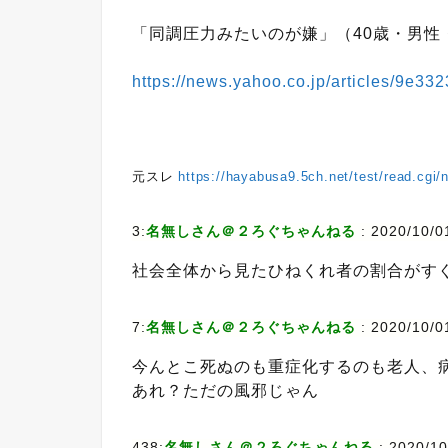
「同調圧力みたいのが嫌」（40歳・男性
https://news.yahoo.co.jp/articles/9
元スレ
https://hayabusa9.5ch.net/test/read.cgi
3:
名無しさん＠２ろぐちゃんねる
: 2020/10/0
社会全体から見たひねくれ者の割合がす
7:
名無しさん＠２ろぐちゃんねる
: 2020/10/0
今んとこ死ぬのも重症化するのも老人、
あれ？ただの風邪じゃん
438:
名無しさん＠２ろぐちゃんねる
: 2020/1