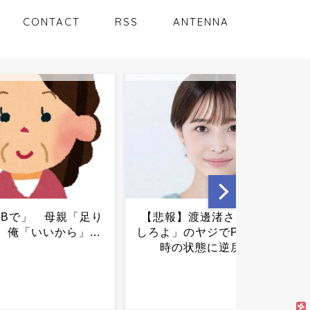
CONTACT
RSS
ANTENNA
】渡邊渚さん「キス
【素麺】「たぶん市販で1番
のヤジでPTSD発症
まずい」「企業努力をして
状態に逆戻り...
ください」の声まで…。34
円で1人前の量「イオン激安
そうめん」の正直な...