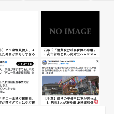
待】２１歳塩貝健人、４
石破氏「消費税は社会保障の命綱」
えた発言が頼もしすぎる
←高市首相と真っ向対立へｗｗｗｗ
件
ｗｗ
「デニー玉城応援動画」
【千葉】祭りの準備中に車が突っ込
容が薄すぎてもはや応援
む 男性2人が重軽傷 危険運転傷
にな...
害、...