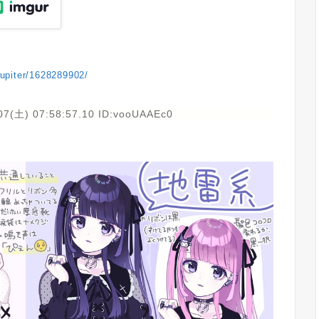
ejupiter/1628289902/
07(土) 07:58:57.10 ID:vooUAAEc0