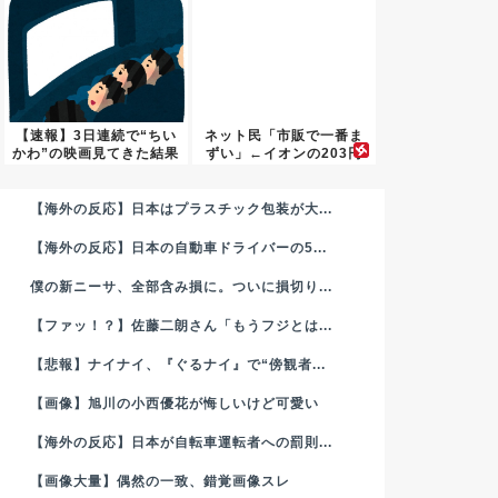
【速報】3日連続で“ちい
ネット民「市販で一番ま
かわ”の映画見てきた結果
ずい」←イオンの203円
ｗ...
そう...
【海外の反応】日本はプラスチック包装が大...
【海外の反応】日本の自動車ドライバーの5...
僕の新ニーサ、全部含み損に。ついに損切り...
【ファッ！？】佐藤二朗さん「もうフジとは...
【悲報】ナイナイ、『ぐるナイ』で“傍観者...
【画像】旭川の小西優花が悔しいけど可愛い
【海外の反応】日本が自転車運転者への罰則...
【画像大量】偶然の一致、錯覚画像スレ