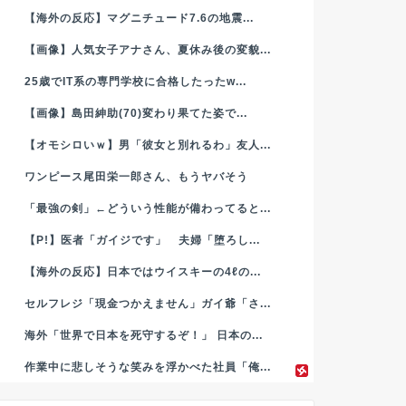
【海外の反応】マグニチュード7.6の地震...
【画像】人気女子アナさん、夏休み後の変貌...
25歳でIT系の専門学校に合格したったw...
【画像】島田紳助(70)変わり果てた姿で...
【オモシロいｗ】男「彼女と別れるわ」友人...
ワンピース尾田栄一郎さん、もうヤバそう
「最強の剣」←どういう性能が備わってると...
【P!】医者「ガイジです」 夫婦「堕ろし...
【海外の反応】日本ではウイスキーの4ℓの...
セルフレジ「現金つかえません」ガイ爺「さ...
海外「世界で日本を死守するぞ！」 日本の...
作業中に悲しそうな笑みを浮かべた社員「俺...