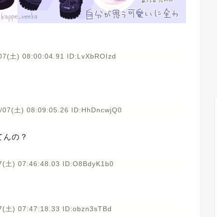
07(土) 08:00:04.91 ID:LvXbROIzd
/07(土) 08:09:05.26 ID:HhDncwjQ0
てんの？
7(土) 07:46:48.03 ID:O8BdyK1b0
7(土) 07:47:18.33 ID:obzn3sTBd