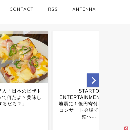
CONTACT
RSS
ANTENNA
STARTO
【速報】れいわ新選組、新
RTAINMENT、熊本
たな党名は「いのちの
１億円寄付を発表 →
党」 略称は「いのち」...
ート会場でも募金開
始へ...