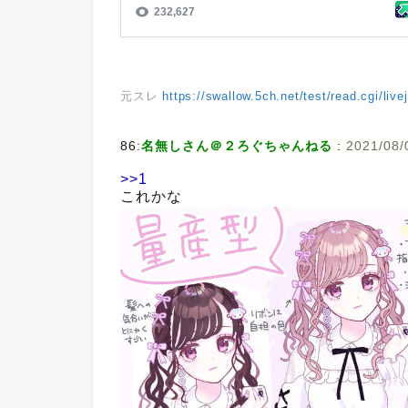
元スレ
https://swallow.5ch.net/test/read.cgi/liv
86:
名無しさん＠２ろぐちゃんねる
:
2021/08/
>>1
これかな