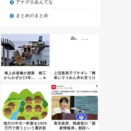
アナグロあんてな
まとめのまとめ
海上歩道橋が崩落 竣工
上沼恵美子ブチギレ「簡
からわずか13年… …＆
単にそうめん作れ言うけ
lt...
ど、そ...
地方の中古一軒家を1000
高市政府、戦後初の「国
万円で買うという選択肢
家情報局」創設へ