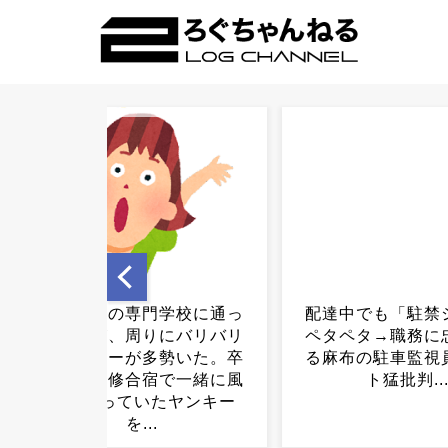
配達中でも「駐禁シール」
熊本地震から１週
ペタペタ→職務に忠実すぎ
続く被災地「風呂
る麻布の駐車監視員にネッ
い、水が欲しい」
ト猛批判...