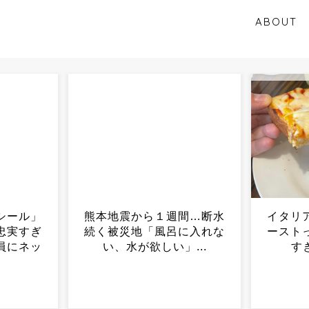
ABOUT
間…断水
イタリア人「日本のピザト
に入れな
ーストって何だよ？美味し
ENTE
...
すぎるだろ？」...
地震に
コンサ