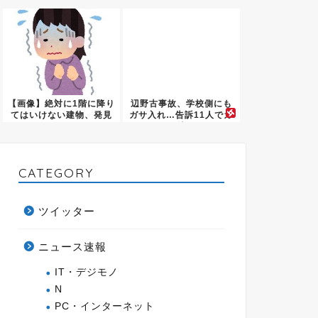
【画像】絶対に1階に降り
辺野古事故、学校側にも
てはいけない建物、発見
ガサ入れ…告訴11人でガ
され...
チ捜...
CATEGORY
ツイッター
ニュース速報
IT・デジモノ
N
PC・インターネット