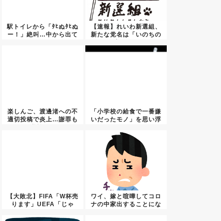
駅トイレから「ﾀﾋぬﾀﾋぬ
【速報】れいわ新選組、
ー！」絶叫…中から出て
新たな党名は「いのちの
き...
党」 ...
楽しんご、渡邊渚への不
「小学校の給食で一番嫌
適切投稿で炎上…謝罪も
いだったモノ」を思い浮
逆効果...
かべて...
【大敗北】FIFA「W杯売
ワイ、嫁と喧嘩してコロ
ります」UEFA「じゃ
ナの中家出することにな
あ...
ったｗ...