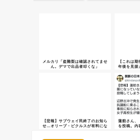
メルカリ「盗難梨は確認されてませ
【これは期
ん。デマで出品者叩くな」
年後を見据
【悲報】サブウェイ民終了のお知ら
蓮舫さん、
せ…オリーブ・ピクルスが有料にな
を投稿。内
って...