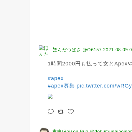
ْほんだつばさ @O6157
2021-08-09 0
1時間2000円も払って女とApe
#apex
#apex募集
pic.twitter.com/wRG
毒虫/Poison Bug @dokumushipoiso