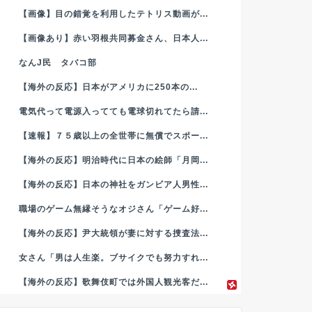
【画像】目の錯覚を利用したテトリス動画が...
【画像あり】赤い羽根共同募金さん、日本人...
なんJ民 タバコ部
【海外の反応】日本がアメリカに250本の...
電気代って電源入ってても電球切れてたら請...
【速報】７５歳以上の全世帯に無償でスポー...
【海外の反応】明治時代に日本の絵師「月岡...
【海外の反応】日本の神社をガンビア人男性...
職場のゲーム無縁そうなオジさん「ゲーム好...
【海外の反応】尹大統領が妻に対する捜査法...
女さん「男は人生楽。ブサイクでも努力すれ...
【海外の反応】歌舞伎町では外国人観光客だ...