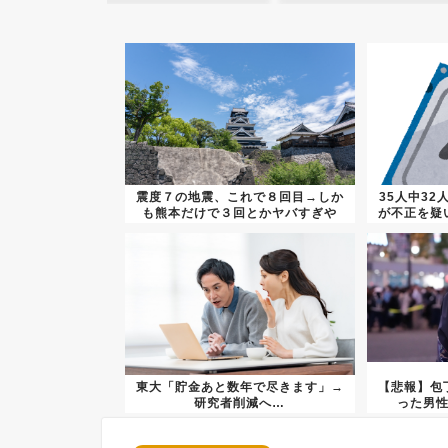
震度７の地震、これで８回目→しか
35人中32
も熊本だけで３回とかヤバすぎや
が不正を疑い
ろ…
東大「貯金あと数年で尽きます」→
【悲報】包
研究者削減へ…
った男性