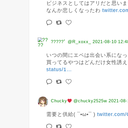
ビジネスとしてはアリだと思いま
なんか悲しくなったわ 
twitter.c
?????ﾟ @R_xoxx_
2021-08-10 12:4
いつの間にエペは出会い系になっ
買ってるやつはどんだけ女性誘え
status/1
…
Chucky
@chucky2525w
2021-08-
需要と供給( ¯•ω•¯ ) 
twitter.com