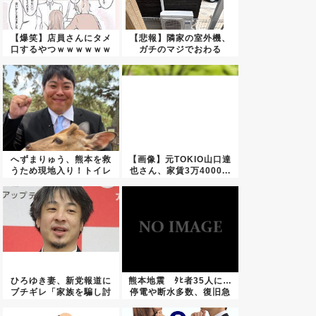
【爆笑】店員さんにタメ
【悲報】隣家の室外機、
口するやつｗｗｗｗｗｗ
ガチのマジでおわる
ｗｗｗ...
wwwww...
へずまりゅう、熊本を救
【画像】元TOKIO山口達
うため現地入り！トイレ
也さん、家賃3万4000...
ットペ...
ひろゆき妻、新党報道に
熊本地震 ﾀﾋ者35人に…
ブチギレ「家族を騙し討
停電や断水多数、復旧急
ちにす...
ぐ