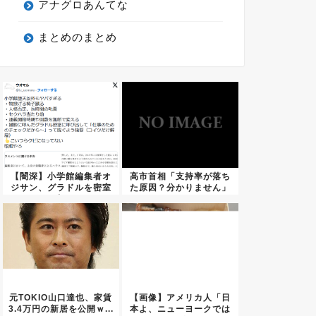
アナグロあんてな
まとめのまとめ
【闇深】小学館編集者オ
高市首相「支持率が落ち
ジサン、グラドルを密室
た原因？分かりません」
に呼び...
←これ...
元TOKIO山口達也、家賃
【画像】アメリカ人「日
3.4万円の新居を公開ｗ...
本よ、ニューヨークでは