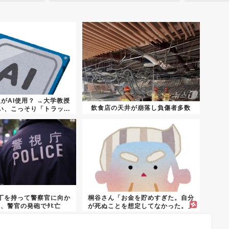
人がAI使用？ →大学教授
飲食店の天井が崩落し負傷者多数
、こっそり「トラッ...
丁を持って警察官に向か
桐谷さん「お金を貯めすぎた。自分
、警官の発砲でﾀﾋ亡
が死ぬことを想定してなかった。」
←こ...