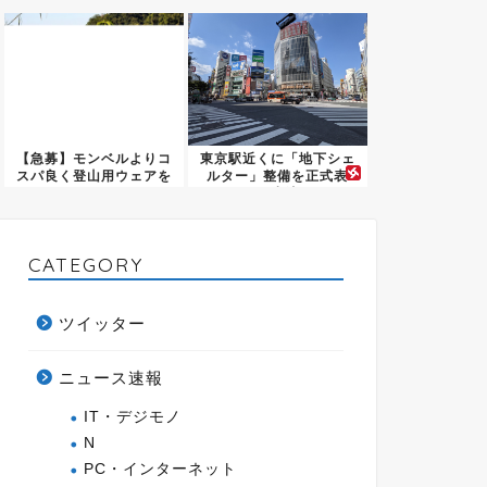
この寿...
【急募】モンベルよりコ
東京駅近くに「地下シェ
スパ良く登山用ウェアを
ルター」整備を正式表
買える...
明…小池...
CATEGORY
ツイッター
ニュース速報
IT・デジモノ
N
PC・インターネット