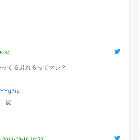
5:34
xやってる男おるってマジ？

yYYg7ip
n
2021-08-10 18:59