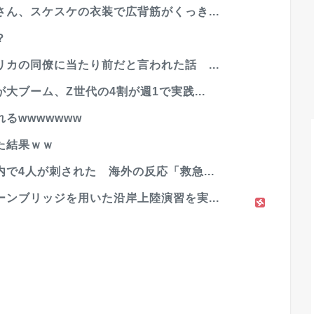
ん、スケスケの衣装で広背筋がくっき...
？
カの同僚に当たり前だと言われた話 ...
ブーム、Z世代の4割が週1で実践...
るwwwwwww
た結果ｗｗ
で4人が刺された 海外の反応「救急...
ンブリッジを用いた沿岸上陸演習を実...