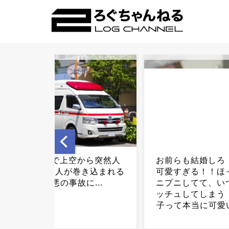
お前らも結婚しろ！！娘が
辺野古報道巡り「ne
可愛すぎる！！ほっぺがプ
に厳重抗議…TBSが
ニプニしてて、いつもチュ
ッチュしてしまう！！我が
子って本当に可愛い！！...