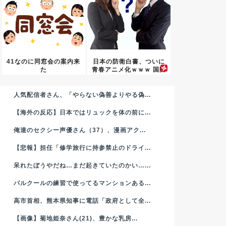
41なのに同窓会の案内来
日本の防衛白書、ついに
た
青春アニメ化ｗｗｗ 国防
を語...
人気配信者さん、「やらない偽善よりやる偽...
【海外の反応】日本ではリュックを体の前に...
俺達のセクシー声優さん（37）、漫画アク...
【悲報】担任「修学旅行に持参禁止のドライ...
呆れたぼうやだね…まだ起きていたのかい…...
パルクールの練習で使ってるマンションある...
高市首相、熊本県知事に電話「政府として全...
【画像】菊地姫奈さん(21)、豊かな乳房...