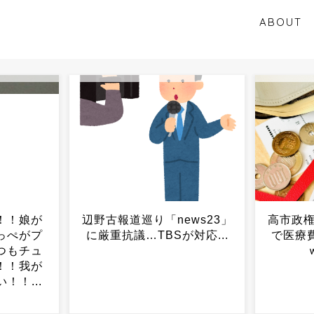
ABOUT
ws23」
高市政権、食料品消費税1％
アニメ
対応...
で医療費は値上げへｗｗｗ
に通報
ｗｗｗｗｗ...
ｗ