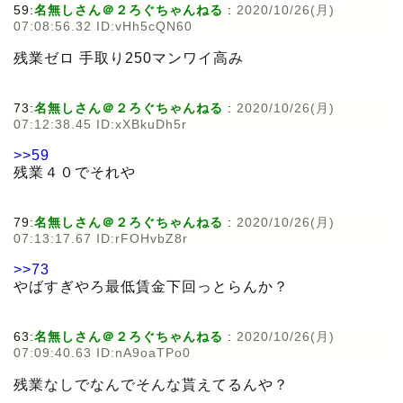
59:
名無しさん＠２ろぐちゃんねる
:
2020/10/26(月)
07:08:56.32 ID:vHh5cQN60
残業ゼロ 手取り250マンワイ高み
73:
名無しさん＠２ろぐちゃんねる
:
2020/10/26(月)
07:12:38.45 ID:xXBkuDh5r
>>59
残業４０でそれや
79:
名無しさん＠２ろぐちゃんねる
:
2020/10/26(月)
07:13:17.67 ID:rFOHvbZ8r
>>73
やばすぎやろ最低賃金下回っとらんか？
63:
名無しさん＠２ろぐちゃんねる
:
2020/10/26(月)
07:09:40.63 ID:nA9oaTPo0
残業なしでなんでそんな貰えてるんや？