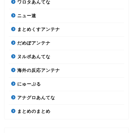
ワロタあんてな
ニュー速
まとめくすアンテナ
だめぽアンテナ
ヌルポあんてな
海外の反応アンテナ
にゅーぷる
アナグロあんてな
まとめのまとめ