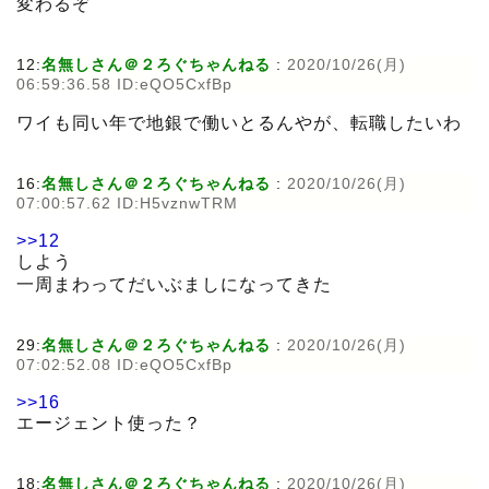
変わるぞ
12:
名無しさん＠２ろぐちゃんねる
:
2020/10/26(月)
06:59:36.58 ID:eQO5CxfBp
ワイも同い年で地銀で働いとるんやが、転職したいわ
16:
名無しさん＠２ろぐちゃんねる
:
2020/10/26(月)
07:00:57.62 ID:H5vznwTRM
>>12
しよう
一周まわってだいぶましになってきた
29:
名無しさん＠２ろぐちゃんねる
:
2020/10/26(月)
07:02:52.08 ID:eQO5CxfBp
>>16
エージェント使った？
18:
名無しさん＠２ろぐちゃんねる
:
2020/10/26(月)