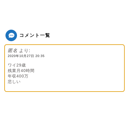
コメント一覧
匿名
より:
2020年10月27日 20:35
ワイ29歳
残業月40時間
年収400万
悲しい