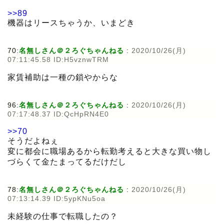
>>89
機器はリースちゃうか、いまどき
70:
名無しさん＠２ろぐちゃんねる
:
2020/10/26(月)
07:11:45.58 ID:H5vznwTRM
家賃補助は一種の鎖やからな
96:
名無しさん＠２ろぐちゃんねる
:
2020/10/26(月)
07:17:48.37 ID:QcHpRN4E0
>>70
そうだよねぇ
変に都会に職場あるから転勤考えると大きな買い物し
づらくて金たまってるだけだし
78:
名無しさん＠２ろぐちゃんねる
:
2020/10/26(月)
07:13:14.39 ID:5ypKNu5oa
未経験の仕事で転職したの？