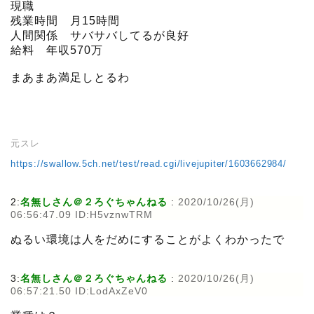
現職
残業時間 月15時間
人間関係 サバサバしてるが良好
給料 年収570万
まあまあ満足しとるわ
元スレ
https://swallow.5ch.net/test/read.cgi/livejupiter/1603662984/
2:
名無しさん＠２ろぐちゃんねる
:
2020/10/26(月)
06:56:47.09 ID:H5vznwTRM
ぬるい環境は人をだめにすることがよくわかったで
3:
名無しさん＠２ろぐちゃんねる
:
2020/10/26(月)
06:57:21.50 ID:LodAxZeV0