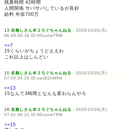
残業時間 42時間
人間関係 サバサバしているが良好
給料 年収700万
13:
名無しさん＠２ろぐちゃんねる
:
2020/10/26(月)
06:59:50.18 ID:H5vznwTRM
>>7
15くらいがちょうどええわ
これ以上はしんどい
15:
名無しさん＠２ろぐちゃんねる
:
2020/10/26(月)
07:00:24.25 ID:uwJ81hWHd
>>13
15なんて3時間となんも変わらんやろ
20:
名無しさん＠２ろぐちゃんねる
:
2020/10/26(月)
07:01:38.21 ID:H5vznwTRM
>>15