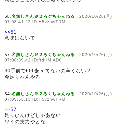
58:
名無しさん＠２ろぐちゃんねる
:
2020/10/26(月)
07:08:41.22 ID:H5vznwTRM
>>51
意味はないで
57:
名無しさん＠２ろぐちゃんねる
:
2020/10/26(月)
07:08:39.42 ID:/fdHMjAD0
30手前で600超えてないの辛くない？
金足りへんやろ
64:
名無しさん＠２ろぐちゃんねる
:
2020/10/26(月)
07:09:53.13 ID:H5vznwTRM
>>57
足りひんけどしゃあない
ワイの実力やとな