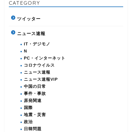
CATEGORY
ツイッター
ニュース速報
IT・デジモノ
N
PC・インターネット
コロナウイルス
ニュース速報
ニュース速報VIP
中国の日常
事件・事故
原発関連
国際
地震・災害
政治
日韓問題