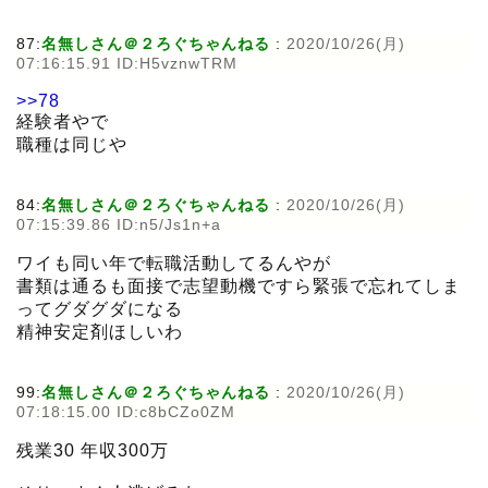
87:
名無しさん＠２ろぐちゃんねる
:
2020/10/26(月)
07:16:15.91 ID:H5vznwTRM
>>78
経験者やで
職種は同じや
84:
名無しさん＠２ろぐちゃんねる
:
2020/10/26(月)
07:15:39.86 ID:n5/Js1n+a
ワイも同い年で転職活動してるんやが
書類は通るも面接で志望動機ですら緊張で忘れてしま
ってグダグダになる
精神安定剤ほしいわ
99:
名無しさん＠２ろぐちゃんねる
:
2020/10/26(月)
07:18:15.00 ID:c8bCZo0ZM
残業30 年収300万