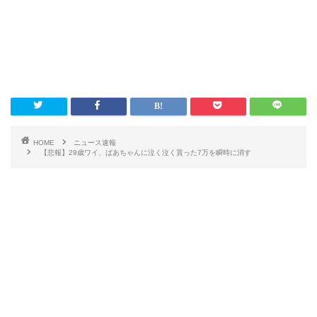
HOME
ニュース速報
【悲報】29歳ワイ、ばあちゃんに泣く泣く貰った7万を瞬時に消す