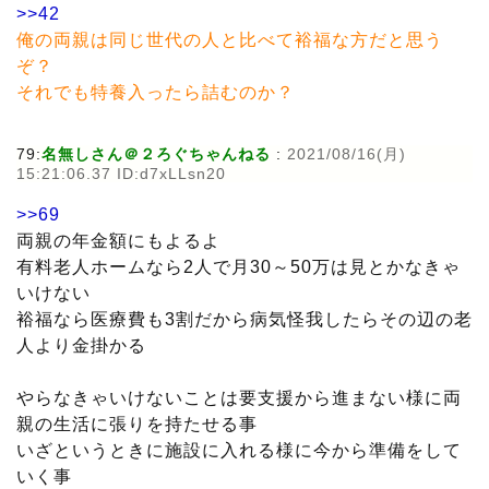
>>42
俺の両親は同じ世代の人と比べて裕福な方だと思う
ぞ？
それでも特養入ったら詰むのか？
79:
名無しさん＠２ろぐちゃんねる
:
2021/08/16(月)
15:21:06.37 ID:d7xLLsn20
>>69
両親の年金額にもよるよ
有料老人ホームなら2人で月30～50万は見とかなきゃ
いけない
裕福なら医療費も3割だから病気怪我したらその辺の老
人より金掛かる
やらなきゃいけないことは要支援から進まない様に両
親の生活に張りを持たせる事
いざというときに施設に入れる様に今から準備をして
いく事