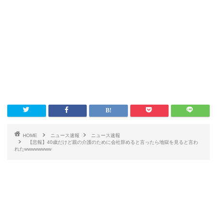
HOME
ニュース速報
ニュース速報
【悲報】40歳だけど親の介護のために会社辞めると言ったら地獄を見ると言わ
れたwwwwwwww