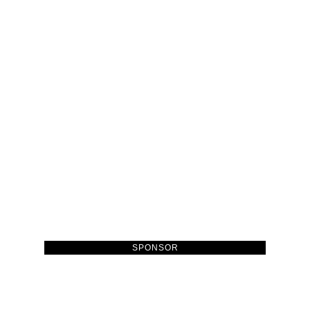
SPONSOR