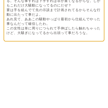
る。そんな事すれば下手すれば罪が重くなるからな。しか
もこれだけ大騒動になってるのにだぜ？
要は手を組んでて先の示談まで計画されてるからそんな行
動に出たって事だよ。
あれ見て、ああこの騒動やっぱり最初から仕組んでやった
事なんだって確信したわ。
この女性は単に周りにつられて手伸ばしたら触れちゃった
けど、大騒ぎになってるから出頭って事だろうな。