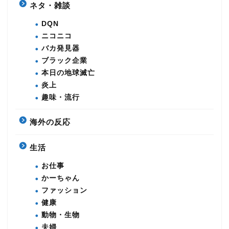
ネタ・雑談
DQN
ニコニコ
バカ発見器
ブラック企業
本日の地球滅亡
炎上
趣味・流行
海外の反応
生活
お仕事
かーちゃん
ファッション
健康
動物・生物
夫婦