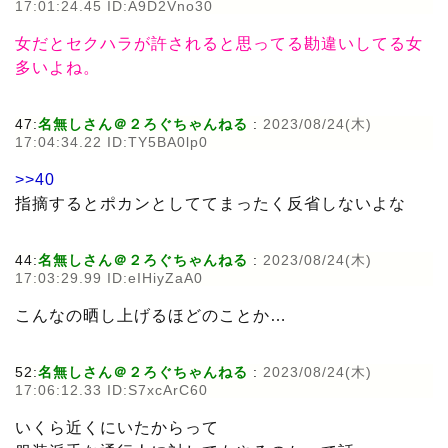
17:01:24.45 ID:A9D2Vno30
女だとセクハラが許されると思ってる勘違いしてる女
多いよね。
47:
名無しさん＠２ろぐちゃんねる
:
2023/08/24(木)
17:04:34.22 ID:TY5BA0lp0
>>40
指摘するとポカンとしててまったく反省しないよな
44:
名無しさん＠２ろぐちゃんねる
:
2023/08/24(木)
17:03:29.99 ID:eIHiyZaA0
こんなの晒し上げるほどのことか…
52:
名無しさん＠２ろぐちゃんねる
:
2023/08/24(木)
17:06:12.33 ID:S7xcArC60
いくら近くにいたからって