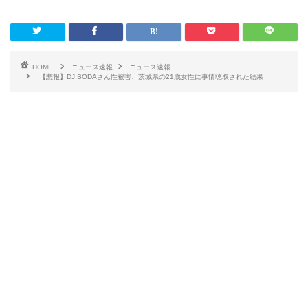
HOME
ニュース速報
ニュース速報
【悲報】DJ SODAさん性被害、茨城県の21歳女性に事情聴取された結果