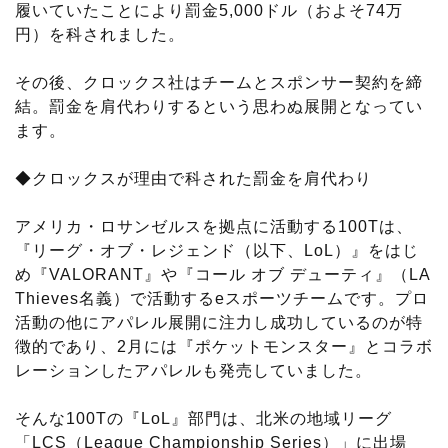
履いていたことにより罰金5,000ドル（およそ74万
円）を科されました。
その後、クロックス社はチームとスポンサー契約を締
結。罰金を肩代わりするという思わぬ展開となってい
ます。
◆クロックスが理由で科された罰金を肩代わり
アメリカ・ロサンゼルスを拠点に活動する100Tは、
『リーグ・オブ・レジェンド（以下、LoL）』をはじ
め『VALORANT』や『コール オブ デューティ』（LA
Thieves名義）で活動するeスポーツチームです。プロ
活動の他にアパレル展開に注力し成功しているのが特
徴的であり、2月には『ポケットモンスター』とコラボ
レーションしたアパレルも発売していました。
そんな100Tの『LoL』部門は、北米の地域リーグ
「LCS（League Championship Series）」に出場