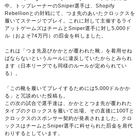
中。トップレーナーのSniper選手は、Shopify
Rebellionとの対戦にて、つま先のあいたクロックスを
履いてステージでプレイ。これに対して主催するライ
アットゲームズはチームとSniper選手に対し5,000ド
ル（およそ74万円）の罰金を科しました。
これは「つま先及びかかとが覆われた靴」を着用せね
ばならないというルールに違反していたからとみられ
ます（日本リーグでも同様のルールが定められてい
る）。
「この靴を履いてプレイするためには5,000ドルかか
る」と冗談めいた投稿も。
この次の試合で選手達は、かかととつま先が覆われた
タイプのクロックスを履いて出場。その直後に100Tと
クロックスのスポンサー契約が発表されました。クロ
ックスはチームとSniper選手に科せられた罰金を肩代
わりするとしています。