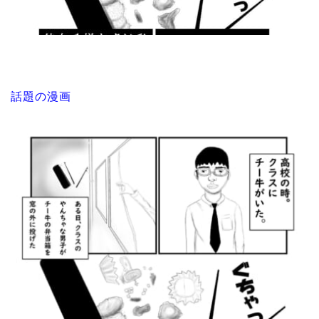
話題の漫画