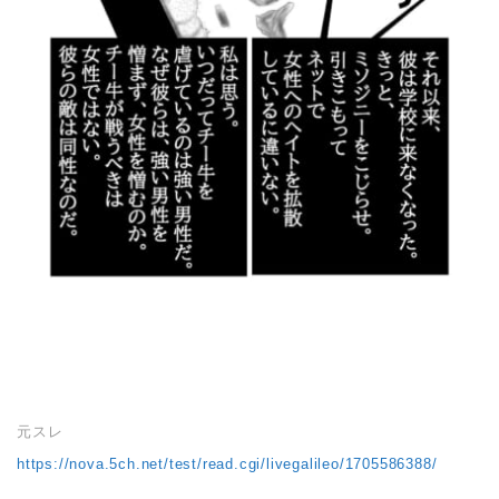
元スレ
https://nova.5ch.net/test/read.cgi/livegalileo/1705586388/