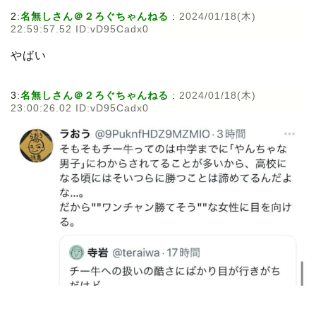
2:
名無しさん＠２ろぐちゃんねる
:
2024/01/18(木)
22:59:57.52 ID:vD95Cadx0
やばい
3:
名無しさん＠２ろぐちゃんねる
:
2024/01/18(木)
23:00:26.02 ID:vD95Cadx0