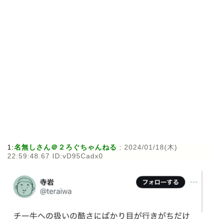
1:
名無しさん＠２ろぐちゃんねる
:
2024/01/18(木)
22:59:48.67 ID:vD95Cadx0