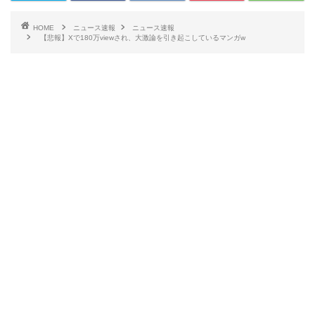
HOME
ニュース速報
ニュース速報
【悲報】Xで180万viewされ、大激論を引き起こしているマンガw