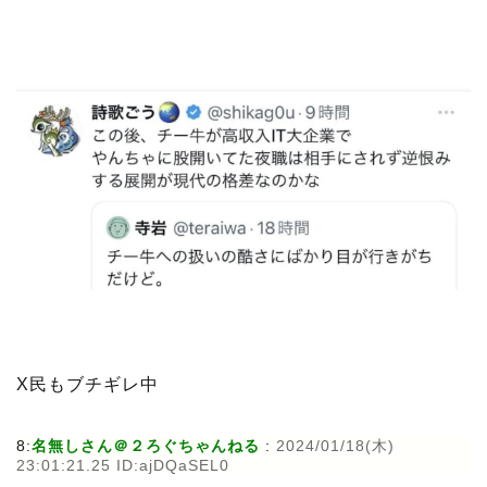
X民もブチギレ中
8:
名無しさん＠２ろぐちゃんねる
:
2024/01/18(木)
23:01:21.25 ID:ajDQaSEL0