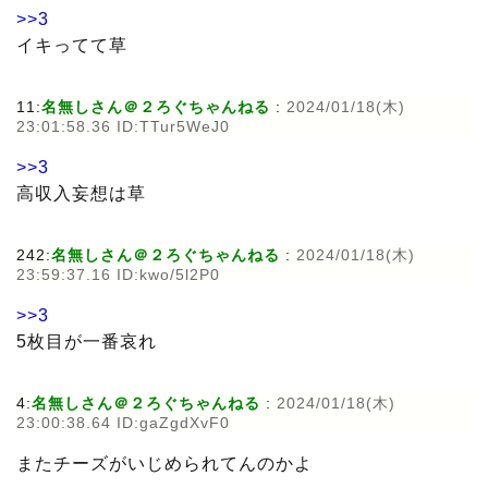
>>3
イキってて草
11:
名無しさん＠２ろぐちゃんねる
:
2024/01/18(木)
23:01:58.36 ID:TTur5WeJ0
>>3
高収入妄想は草
242:
名無しさん＠２ろぐちゃんねる
:
2024/01/18(木)
23:59:37.16 ID:kwo/5l2P0
>>3
5枚目が一番哀れ
4:
名無しさん＠２ろぐちゃんねる
:
2024/01/18(木)
23:00:38.64 ID:gaZgdXvF0
またチーズがいじめられてんのかよ