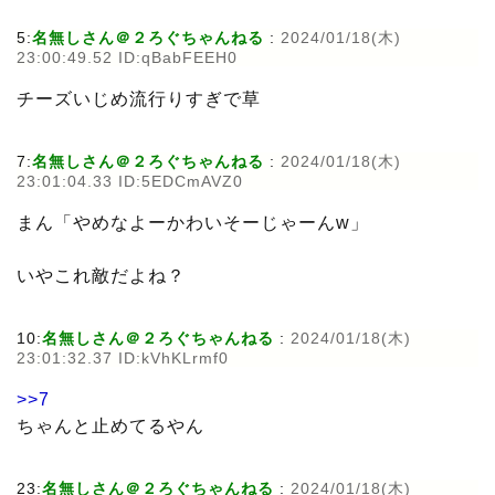
5:
名無しさん＠２ろぐちゃんねる
:
2024/01/18(木)
23:00:49.52 ID:qBabFEEH0
チーズいじめ流行りすぎで草
7:
名無しさん＠２ろぐちゃんねる
:
2024/01/18(木)
23:01:04.33 ID:5EDCmAVZ0
まん「やめなよーかわいそーじゃーんw」
いやこれ敵だよね？
10:
名無しさん＠２ろぐちゃんねる
:
2024/01/18(木)
23:01:32.37 ID:kVhKLrmf0
>>7
ちゃんと止めてるやん
23:
名無しさん＠２ろぐちゃんねる
:
2024/01/18(木)