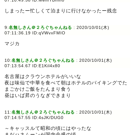
07:10:49.58 ID:MemYBhln0
しまったー忙しくて泊まりに行けなかったー残念
9:
名無しさん＠２ろぐちゃんねる
:
2020/10/01(木)
07:11:36.19 ID:qVWvxFMIO
マジカ
10:
名無しさん＠２ろぐちゃんねる
:
2020/10/01(木)
07:13:54.67 ID:E1Kil4x80
名古屋はクラウンホテルがいいな
夜は味仙で中華を食べて朝はホテルのバイキングでた
まごかけご飯をたんまり食う
昼はいば昇のうなぎできまり
11:
名無しさん＠２ろぐちゃんねる
:
2020/10/01(木)
07:14:57.55 ID:4sJK/DUG0
～キャッスルて昭和の頃にはやったな
まだハネムーンが国内全盛の頃