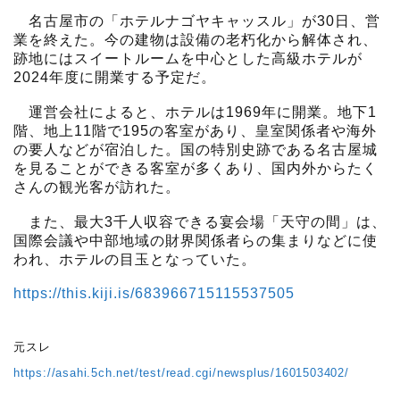
名古屋市の「ホテルナゴヤキャッスル」が30日、営
業を終えた。今の建物は設備の老朽化から解体され、
跡地にはスイートルームを中心とした高級ホテルが
2024年度に開業する予定だ。
運営会社によると、ホテルは1969年に開業。地下1
階、地上11階で195の客室があり、皇室関係者や海外
の要人などが宿泊した。国の特別史跡である名古屋城
を見ることができる客室が多くあり、国内外からたく
さんの観光客が訪れた。
また、最大3千人収容できる宴会場「天守の間」は、
国際会議や中部地域の財界関係者らの集まりなどに使
われ、ホテルの目玉となっていた。
https://this.kiji.is/683966715115537505
元スレ
https://asahi.5ch.net/test/read.cgi/newsplus/1601503402/