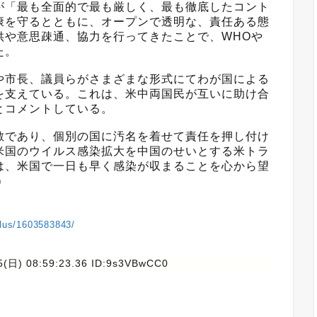
が「最も全面的で最も厳しく、最も徹底したコント
康を守るとともに、オープンで透明な、責任ある態
供や意思疎通、協力を行ってきたことで、WHOや
た。
や市長、議員らがさまざまな形式にてわが国による
を支えている。これは、米中両国民が互いに助け合
とコメントしている。
敵であり、個別の国に汚名を着せて責任を押し付け
米国のウイルス感染拡大を中国のせいとする米トラ
は、米国で一日も早く感染が収まることを心から望
）
plus/1603583843/
5(日) 08:59:23.36 ID:9s3VBwCC0