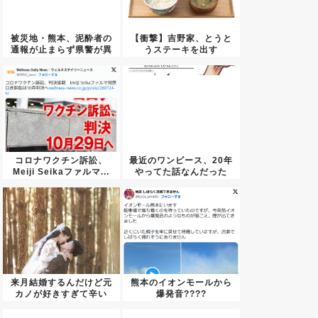
被災地・熊本、泥酔者の
【衝撃】吉野家、とうと
通報が止まらず県警が異
うステーキを出す
例のお...
コロナワクチン訴訟、
最近のワンピース、20年
Meiji Seikaファルマ...
やってた話なんだった
の？っ...
来月結婚するんだけど元
熊本のイオンモールから
カノが好きすぎて辛い
爆発音????