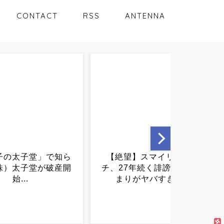
CONTACT
RSS
ANTENNA
望】スマイリーキク
令和の日本人「このマイン
7年続く誹謗中傷の始
ドで生きていきたい」←実
がヤバすぎた...
際に試した人、お気持ち表
明・・・・・...