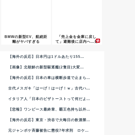
BMWの新型EV、航続距
「売上金を金庫に戻し
離がヤバすぎる
て」避難後に店内へ…爆
発事故で...
【海外の反応】日本円は1ドルあたり155...
【画像】北朝鮮の新型駆逐艦(2隻目)大変...
【海外の反応】日本の車は横断歩道で止まら...
古代メスガキ「はーげ！はーげ！ｗ」古代ハ...
イタリア人「日本のピザトーストって何だよ...
【悲報】ワンピース最終章、覇王色持ち以外...
【海外の反応】東京・渋谷で大晦日の飲酒禁...
元ジャンポケ斉藤被告に懲役7年求刑 ロケ...