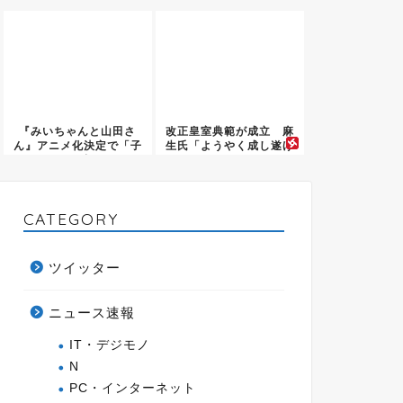
を」消...
PTSD発...
『みいちゃんと山田さ
改正皇室典範が成立 麻
ん』アニメ化決定で「子
生氏「ようやく成し遂げ
どもが標...
た」
CATEGORY
ツイッター
ニュース速報
IT・デジモノ
N
PC・インターネット