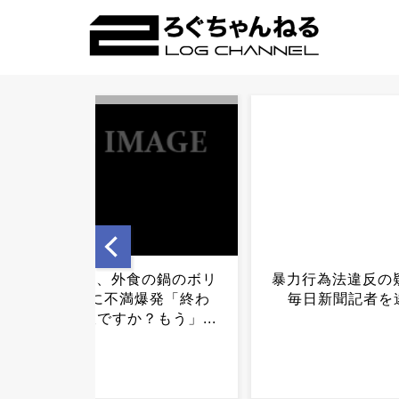
暴力行為法違反の疑いで、
【画像】台湾人、
毎日新聞記者を逮捕...
気ずく...