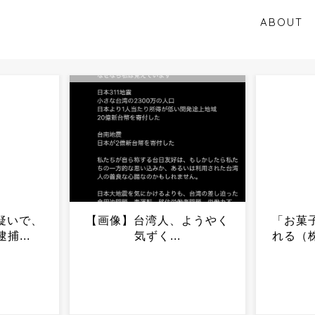
ABOUT
ようやく
「お菓子の太子堂」で知ら
【絶
れる（株）太子堂が破産開
チ、2
始...
まり