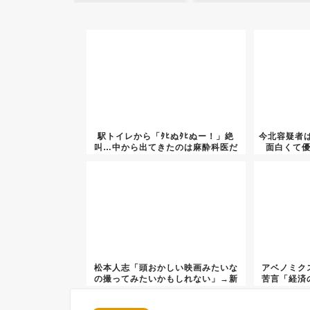
駅トイレから「ﾀﾋぬﾀﾋぬー！」絶
今北容疑者
叫…中から出てきたのは麻酔科医だ
面白くて優
っ...
松本人志「頭おかしい映画みたいな
アベノミク
の撮ってみたいかもしれない」→新
苦言「経済
たな...