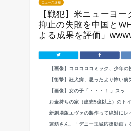
ニュース速報
【戦犯】米ニューヨー
抑止の失敗を中国とW
よる成果を評価」wwww
【画像】コロコロコミック、少年の性
【衝撃】狂犬病、思ったより怖い病
【画像】女の子「・・・！ 」スッ
お金持ちの家（建売5億以上）のト
新劇場版エヴァの製作って絶対にレ
蓮舫さん、「デニー玉城応援動画」を