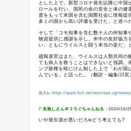
とした上で、新型コロナ発生以降に中国
ロールを行い、国民の命の安全と体の健
度をもって米国を含む国際社会に情報提
多くの国から高い評価を受けた」と述べ
そして「コモ知事を含む数十人の州知事
物資提供に感謝を示し、米中の友好協力
い、ともにウイルスと闘う本当の姿だ」
趙報道官はまた、ウイルスは人類共同の
ても病人を救うことはできないと強調。
ンプ政権を暗にけん制した上で「わが国
んでいる」と語った。（翻訳・編集/川尻
元スレ
https://asahi.5ch.net/test/read.cgi/news
7:
名無しさん＠２ろぐちゃんねる
:
2020/10/2
いや発生源が悪いだろwどう考えても?