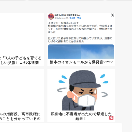
は「3人の子どもを育てる
熊本のイオンモールから爆発音????
しい父親」→ﾀﾋ体遺棄
の...
スの指南役、高市政権に
私有地に不審者が出たので撃退した
のことを分かっているの
結果！
か？...
WWWWWWWWWWWWWWW...