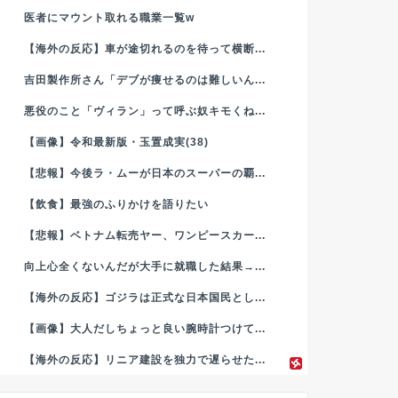
医者にマウント取れる職業一覧w
【海外の反応】車が途切れるのを待って横断...
吉田製作所さん「デブが痩せるのは難しいん...
悪役のこと「ヴィラン」って呼ぶ奴キモくね...
【画像】令和最新版・玉置成実(38)
【悲報】今後ラ・ムーが日本のスーパーの覇...
【飲食】最強のふりかけを語りたい
【悲報】ベトナム転売ヤー、ワンピースカー...
向上心全くないんだが大手に就職した結果→...
【海外の反応】ゴジラは正式な日本国民とし...
【画像】大人だしちょっと良い腕時計つけて...
【海外の反応】リニア建設を独力で遅らせた...