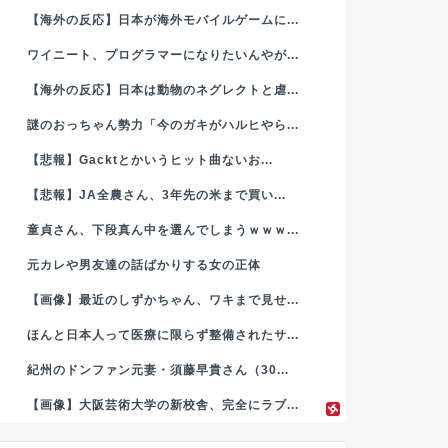
【海外の反応】日本が海外モバイルゲームに...
ワイニート、プログラマーになりたいんやが...
【海外の反応】日本は動物のネグレクトと虐...
謎のおっちゃん勢力「今のガキがハルヒやら...
【悲報】Gacktとかいうヒット曲ないお...
【悲報】JA全農さん、3年先の米まで買い...
童貞さん、下段真ん中を選んでしまうｗｗｗ...
元カレや男友達の話ばかりする女の正体
【画像】最近のしずかちゃん、ワキまで見せ...
ほんと日本人って医療に限らず整備されたサ...
紀州のドンファン元妻・須藤早貴さん（30...
【画像】大阪芸術大学の新校舎、完全にラブ...