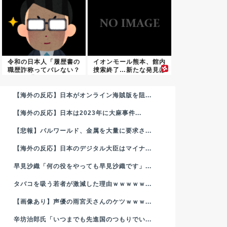
令和の日本人「履歴書の
イオンモール熊本、館内
職歴詐称ってバレない？
捜索終了…新たな発見は
期間と...
なし
【海外の反応】日本がオンライン海賊版を阻...
【海外の反応】日本は2023年に大麻事件...
【悲報】パルワールド、金属を大量に要求さ...
【海外の反応】日本のデジタル大臣はマイナ...
早見沙織「何の役をやっても早見沙織です」...
タバコを吸う若者が激減した理由ｗｗｗｗｗ...
【画像あり】声優の雨宮天さんのケツｗｗｗ...
辛坊治郎氏「いつまでも先進国のつもりでい...