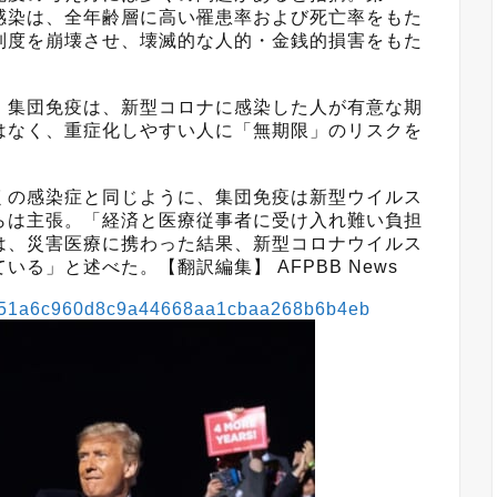
感染は、全年齢層に高い罹患率および死亡率をもた
制度を崩壊させ、壊滅的な人的・金銭的損害をもた
集団免疫は、新型コロナに感染した人が有意な期
はなく、重症化しやすい人に「無期限」のリスクを
の感染症と同じように、集団免疫は新型ウイルス
らは主張。「経済と医療従事者に受け入れ難い負担
は、災害医療に携わった結果、新型コロナウイルス
る」と述べた。【翻訳編集】 AFPBB News
eff0151a6c960d8c9a44668aa1cbaa268b6b4eb