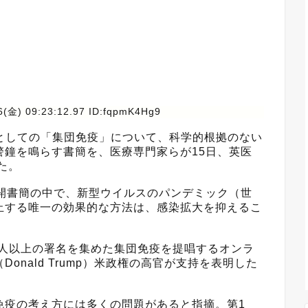
6(金) 09:23:12.97 ID:fqpmK4Hg9
としての「集団免疫」について、科学的根拠のない
警鐘を鳴らす書簡を、医療専門家らが15日、英医
した。
開書簡の中で、新型ウイルスのパンデミック（世
止する唯一の効果的な方法は、感染拡大を抑えるこ
0人以上の署名を集めた集団免疫を提唱するオンラ
nald Trump）米政権の高官が支持を表明した
疫の考え方には多くの問題があると指摘。第1