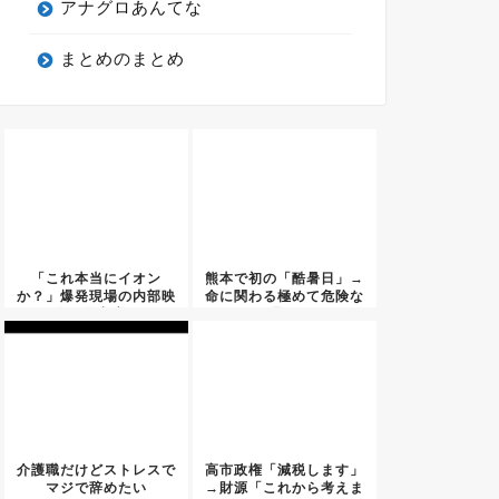
アナグロあんてな
まとめのまとめ
「これ本当にイオン
熊本で初の「酷暑日」→
か？」爆発現場の内部映
命に関わる極めて危険な
像を警察庁...
暑さ
介護職だけどストレスで
高市政権「減税します」
マジで辞めたい
→財源「これから考えま