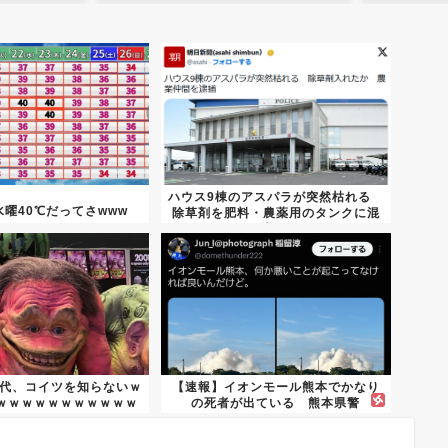
ハウス9棟のアスパラが突然枯れる
曜40℃だってさwww
除草剤を肥料・農薬用のタンクに混
入...
世代、コイツを知らないｗ
【速報】イオンモール熊本でかなり
ｗｗｗｗｗｗｗｗｗｗｗ
の死者が出ている 熊本県警
ｗ...