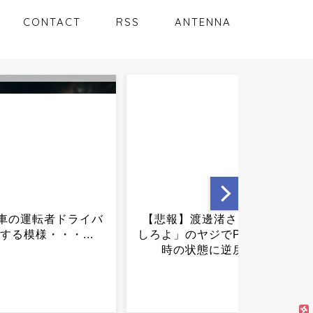
CONTACT
RSS
ANTENNA
】渡邊渚さん「キス
【悩み】ガリガリすぎて夏
のヤジでPTSD発症
何を着ればいいの？？？...
状態に逆戻り...