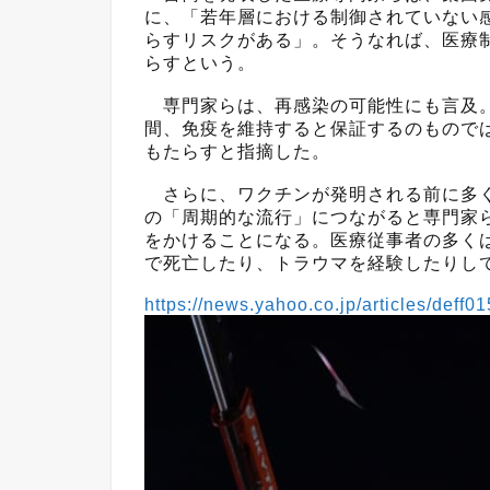
に、「若年層における制御されていない
らすリスクがある」。そうなれば、医療
らすという。
専門家らは、再感染の可能性にも言及。
間、免疫を維持すると保証するのもので
もたらすと指摘した。
さらに、ワクチンが発明される前に多く
の「周期的な流行」につながると専門家
をかけることになる。医療従事者の多く
で死亡したり、トラウマを経験したりしてい
https://news.yahoo.co.jp/articles/d