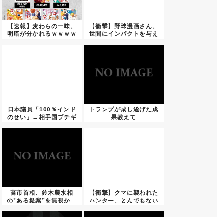
【速報】麦わらの一味、
【衝撃】野球漫画さん、
明暗が分かれるｗｗｗｗ
世間にインパクトを与え
ｗｗｗ...
るよう...
日本議員「100％インド
トランプが成し遂げた成
のせい」→相手国ブチギ
果教えて
レで...
高市首相、鈴木農水相
【衝撃】クマに襲われた
の”ある提案”を無視か…
ハンター、とんでもない
方法で...