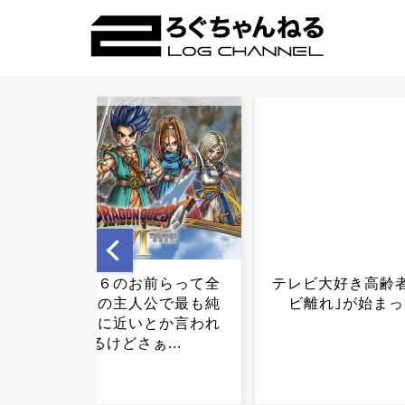
テレビ大好き高齢者の｢テレ
イオン爆発事故
ビ離れ｣が始まった…...
LPG漏れか…経産
一斉点検..