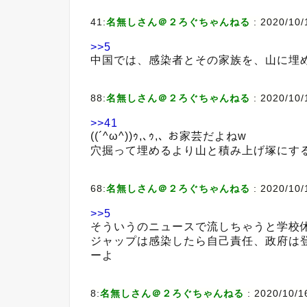
41:
名無しさん＠２ろぐちゃんねる
:
2020/10/
>>5
中国では、感染者とその家族を、山に埋
88:
名無しさん＠２ろぐちゃんねる
:
2020/10/
>>41
((´^ω^))ｩ,､ｩ,､ お家芸だよねw
穴掘って埋めるより山と積み上げ塚にす
68:
名無しさん＠２ろぐちゃんねる
:
2020/10/
>>5
そういうのニュースで流しちゃうと学校
ジャップは感染したら自己責任、政府は
ーよ
8:
名無しさん＠２ろぐちゃんねる
:
2020/10/1