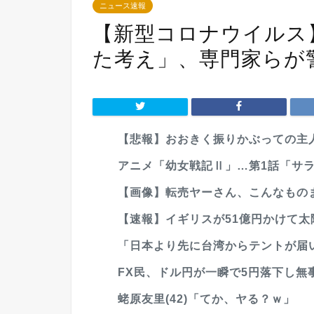
ニュース速報
【新型コロナウイルス
た考え」、専門家らが
【悲報】おおきく振りかぶっての主人
アニメ「幼女戦記Ⅱ」…第1話「サ
【画像】転売ヤーさん、こんなもの
【速報】イギリスが51億円かけて太
「日本より先に台湾からテントが届い
FX民、ドル円が一瞬で5円落下し無
蛯原友里(42)「てか、ヤる？ｗ」