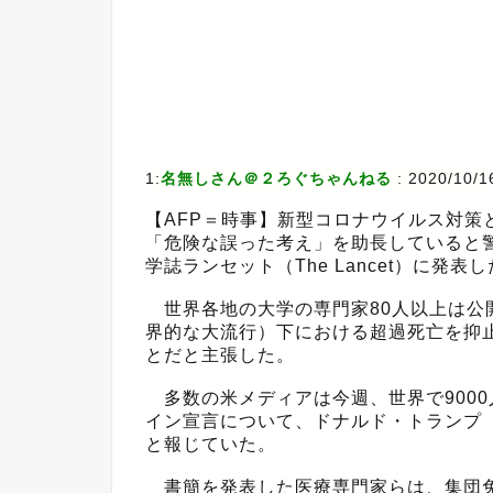
1:
名無しさん＠２ろぐちゃんねる
:
2020/10/1
【AFP＝時事】新型コロナウイルス対策
「危険な誤った考え」を助長していると
学誌ランセット（The Lancet）に発表
世界各地の大学の専門家80人以上は公
界的な大流行）下における超過死亡を抑
とだと主張した。
多数の米メディアは今週、世界で900
イン宣言について、ドナルド・トランプ（Do
と報じていた。
書簡を発表した医療専門家らは、集団免