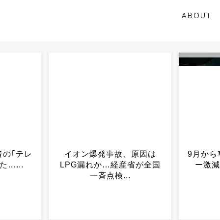
ABOUT
、原因は
9月から車の運転者ドライバ
【悲報
省が全国
ー激減する模様・・・...
しろよ」
.
時の