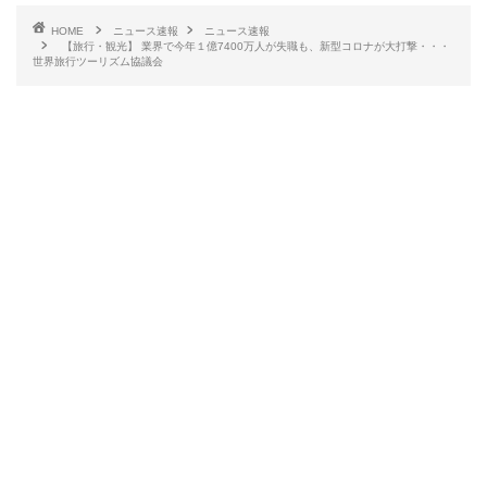
HOME
ニュース速報
ニュース速報
【旅行・観光】 業界で今年１億7400万人が失職も、新型コロナが大打撃・・・
世界旅行ツーリズム協議会