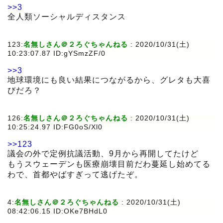
>>3
全人類ソーシャルディスタンス
123:
名無しさん＠２ろぐちゃんねる
:
2020/10/31(土)
10:23:07.87 ID:gYSmzZF/0
>>3
地球環境にも良い結果につながるから、グレタも大喜
びだろ？
126:
名無しさん＠２ろぐちゃんねる
:
2020/10/31(土)
10:25:24.97 ID:FG0oS/Xl0
>>123
議会の外で定例抗議活動、9月から再開してたけど
もうスウェーデンも医療崩壊目前だわ蔓延し始めてる
わで、首都やばすぎって逃げたぞ。
4:
名無しさん＠２ろぐちゃんねる
:
2020/10/31(土)
08:42:06.15 ID:OKe7BHdL0