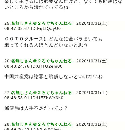
楽しく生きるには必要なんだけど、なくても問題はな
いところから潰れてってるね
25:
名無しさん＠２ろぐちゃんねる
:
2020/10/31(土)
08:47:33.67 ID:FqLtQayU0
ＧＯＴＯクルーズはどんなに金バラまいても
乗ってくれる人ほとんどいないと思う
26:
名無しさん＠２ろぐちゃんねる
:
2020/10/31(土)
08:48:24.76 ID:GfTG2em00
中国共産党は謝罪と賠償しないといけないね
27:
名無しさん＠２ろぐちゃんねる
:
2020/10/31(土)
08:48:58.01 ID:UEZbWY6b0
郵便局は人手不足だってよ？
28:
名無しさん＠２ろぐちゃんねる
:
2020/10/31(土)
08:49:20.43 ID:5Xo80Cfw0