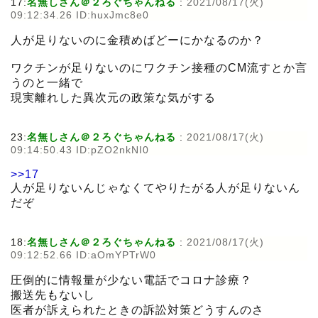
17:
名無しさん＠２ろぐちゃんねる
:
2021/08/17(火)
09:12:34.26 ID:huxJmc8e0
人が足りないのに金積めばどーにかなるのか？
ワクチンが足りないのにワクチン接種のCM流すとか言
うのと一緒で
現実離れした異次元の政策な気がする
23:
名無しさん＠２ろぐちゃんねる
:
2021/08/17(火)
09:14:50.43 ID:pZO2nkNI0
>>17
人が足りないんじゃなくてやりたがる人が足りないん
だぞ
18:
名無しさん＠２ろぐちゃんねる
:
2021/08/17(火)
09:12:52.66 ID:aOmYPTrW0
圧倒的に情報量が少ない電話でコロナ診療？
搬送先もないし
医者が訴えられたときの訴訟対策どうすんのさ