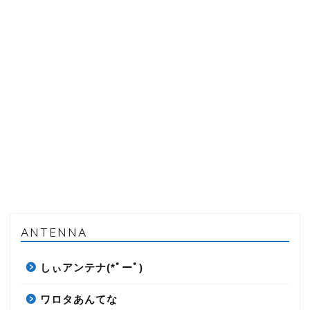
ANTENNA
しぃアンテナ(*ﾟーﾟ)
ワロタあんてな