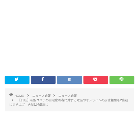
HOME
ニュース速報
ニュース速報
【日経】新型コロナの自宅療養者に対する電話やオンラインの診療報酬を2倍超
に引き上げ 再診は4倍超に