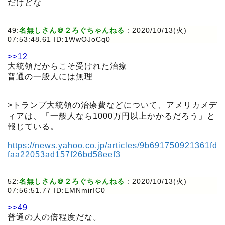
だけどな
49:
名無しさん＠２ろぐちゃんねる
:
2020/10/13(火)
07:53:48.61 ID:1WwOJoCq0
>>12
大統領だからこそ受けれた治療
普通の一般人には無理
>トランプ大統領の治療費などについて、アメリカメデ
ィアは、「一般人なら1000万円以上かかるだろう」と
報じている。
https://news.yahoo.co.jp/articles/9b691750921361fd
faa22053ad157f26bd58eef3
52:
名無しさん＠２ろぐちゃんねる
:
2020/10/13(火)
07:56:51.77 ID:EMNmirIC0
>>49
普通の人の倍程度だな。