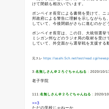
けて閉鎖も相次いでいます。
ポンペイオ長官による書簡を受けて、ニ
邦政府による警告に理解を示しながらも
していて、今後閉鎖がさらに進むのかど
ポンペイオ長官は、この日、大統領選挙
ミシガン州などのラジオ局の取材を受け
していて、外交面から選挙戦を支援する
元スレ
https://asahi.5ch.net/test/read.cgi/news
3:
名無しさん＠２ろぐちゃんねる
:
2020/10/1
老子学院
111:
名無しさん＠２ろぐちゃんねる
:
2020/10
>>3
ただの学校じゃねーか