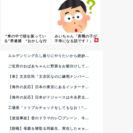
“車の中で頭を振ってい
みいちゃん「夜職の子が
る”男逮捕 “おかしな行
不幸になる話です！」←
動”...
アニメ...
エルデンリング久し振りにやりたいから絶妙...
ご近所のおばあちゃんに野菜をお裾分けして...
【車】文京区民「文京区なのに練馬ナンバー...
【海外の反応】日本の東京にあるインターチ...
【海外の反応】日本がドジャースは今永昇太...
工場長「トリプルチェックをしてもなお！^...
【放送事故】昔のドラマのレ◯プシーン、今...
【朗報】母親を寝取る同級生、実在したｗｗ...