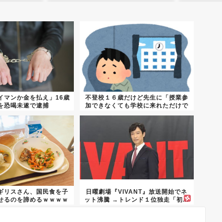
イマンか金を払え」16歳
不登校１６歳だけど先生に「授業参
を恐喝未遂で逮捕
加できなくても学校に来れただけで
グー...
ギリスさん、国民食を子
日曜劇場『VIVANT』放送開始でネ
せるのを諦めるｗｗｗｗ
ット沸騰 →トレンド１位独走「初...
ｗｗ...