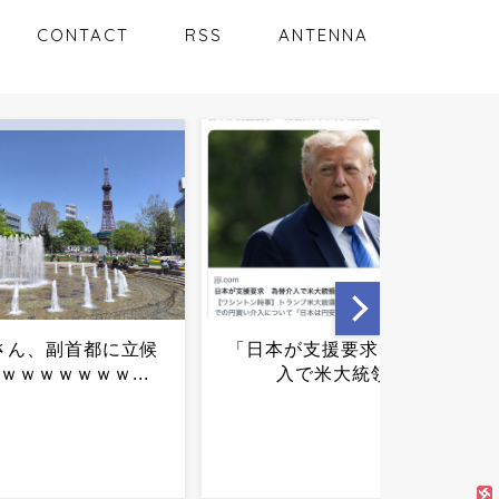
CONTACT
RSS
ANTENNA
が支援要求」為替介
【夏の悲劇】父親、溺れた
で米大統領...
息子を救おうとしてﾀﾋ亡 →
専門家も警鐘「救助は二次
被害が多い」...