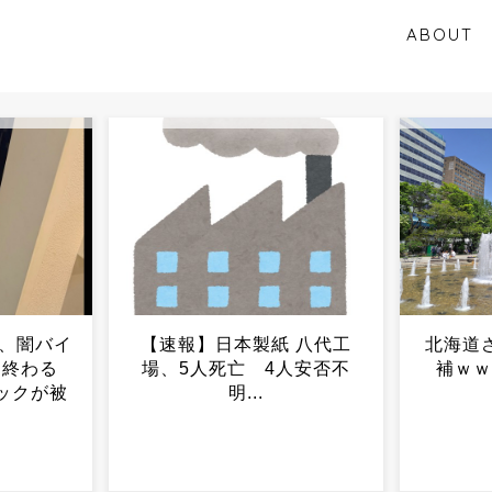
ABOUT
 八代工
北海道さん、副首都に立候
「日本
人安否不
補ｗｗｗｗｗｗｗｗｗ...
入