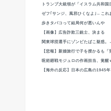
トランプ大統領が「イスラム共和国日
ゼフ｢サンジ、風邪ひくなよ｣←これ
歩きタバコって結局何が悪いんや
【画像】広告詐欺三銃士、決まる
関東球団選手にゾンビたばこ疑惑。
【悲報】新婚旅行で子を授かるも「実
呪術廻戦モジュロの作画担当、覚醒
【海外の反応】日本の広島の1945年と