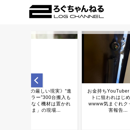
お金持ちYouTuber、闇バイ
【速報】日本製紙
トに狙われはじめ終わる
場、5人死亡 4
wwww気まぐれクックが被
明...
害報告...