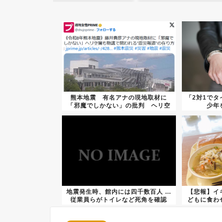
熊本地震 有名アナの現地取材に
「2対1でタ
「邪魔でしかない」の批判 ヘリ空
少年
撮の騒...
地震発生時、館内には四千数百人 …
【悲報】イ
従業員らがトイレなど死角を確認
どもに食わ
し...