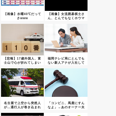
【画像】水曜40℃だって
【画像】女流囲碁棋士さ
さwww
ん、とんでもなくホウマ
ンな碁...
【悲報】17歳外国人、富
福岡テレビ局にとんでも
士山で心が折れてしまい
ない新人アナが入社して
警察...
しまう...
名古屋で上空から突然人
「コンビニ、馬鹿にすん
が…通行人が巻き込まれ
なよ」→あのオーナー夫
る最悪...
婦、不...