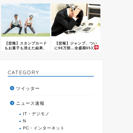
今後の...
コンテ...
【悲報】スタンプカード
【悲報】ジャンプ、つい
もお菓子も消えた結果、
に98万部…全盛期653万
日本の...
部...
CATEGORY
ツイッター
ニュース速報
IT・デジモノ
N
PC・インターネット