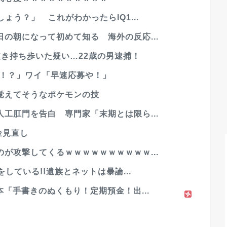
ょう？」 これがわかったらIQ1...
の朝になって初めて知る 海外の反応...
き持ち歩いた疑い…22歳の男逮捕！
円！？」ワイ「早速応募や！」
覚えてそうなポケモンの技
工肛門を告白 専門家「末期とは限ら...
金見直し
が攻撃してくるｗｗｗｗｗｗｗｗｗｗ...
している!!遺族とネットは暴論...
「手書きのぬくもり！定期預金！出...