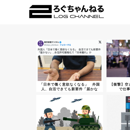
「日本で働く意欲なくなる」 外国
【衝撃】空
人、自活できても新要件「届かな
で仕
い」…...