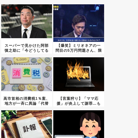
スーパーで見かけた阿部
【爆笑】ミリオネアの一
慎之助に「今どうしてる
問目の5万円問題さん、限
のか」...
界突...
高市首相の消費税1％案、
【言葉狩り】「ママ応
地方が一斉に異論「代替
援」が炎上して謝罪…も
財源...
う何も言...