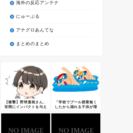
海外の反応アンテナ
にゅーぷる
アナグロあんてな
まとめのまとめ
【衝撃】野球漫画さん、
「学校でプール授業無く
世間にインパクトを与え
したから溺れる子供が増
るよう...
えた！...