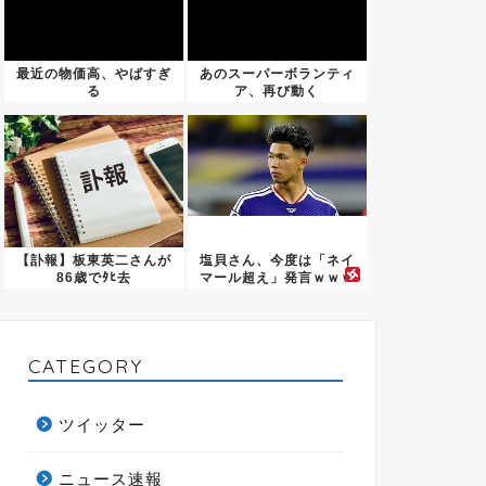
最近の物価高、やばすぎ
あのスーパーボランティ
る
ア、再び動く
wwwwwwwwwwwww...
【訃報】板東英二さんが
塩貝さん、今度は「ネイ
86歳でﾀﾋ去
マール超え」発言ｗｗｗ
ｗｗｗ...
CATEGORY
ツイッター
ニュース速報