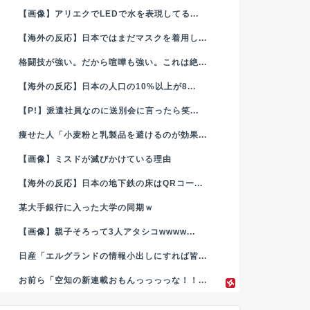
【画像】アリエクでLEDで水を表現してる...
【海外の反応】日本ではまだマスクを着用し...
格闘技が強い。だから喧嘩も強い。これは絶...
【海外の反応】日本の人口の10%以上が8...
【P!】派遣社員なのに送別会に言ったら笑...
痩せた人「小麦粉と乳製品を避けるのが効果...
【画像】ミスドが滅びかけている理由
【海外の反応】日本の地下鉄の床はQRコー...
某大手銀行に入った大学の同期ｗ
【画像】親子そろって3人アタシコwwww...
日産「エルグランドの情報小出しにすれば皆...
お前ら「空知の新連載おもんっっっっな！！...