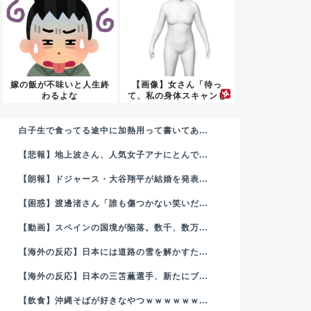
嫁の飯が不味いと人生終
【画像】女さん「待っ
わるよな
て、私の身体スキャンし
たらこれ...
白子生で食ってる途中に加熱用って書いてあ...
【悲報】地上波さん、人気女子アナにとんで...
【朗報】ドジャース・大谷翔平が結婚を発表...
【困惑】渡邊渚さん「誰も傷つかない笑いだ...
【動画】スペインの国境が陥落。数千、数万...
【海外の反応】日本には道路の雪を解かすた...
【海外の反応】日本の三笘薫選手、新たにブ...
【飲食】沖縄そばが好きなやつｗｗｗｗｗｗ...