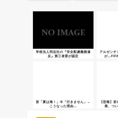
学校法人同志社の『安全配慮義務違
アルゼンチ
反』第三者委が認定
が…FI
昔「夏は海！」今「行きません」←
【悲報】若
こうなった理由…
業、つ