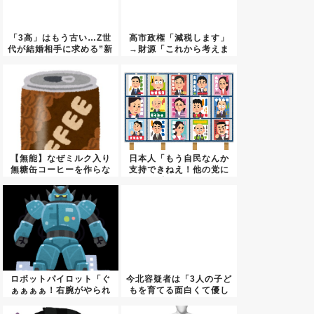
「3高」はもう古い…Z世
高市政権「減税します」
代が結婚相手に求める”新
→財源「これから考えま
条...
す」
【無能】なぜミルク入り
日本人「もう自民なんか
無糖缶コーヒーを作らな
支持できねえ！他の党に
いのか...
投票す...
ロボットパイロット「ぐ
今北容疑者は「3人の子ど
ぁぁぁぁ！右腕がやられ
もを育てる面白くて優し
た…う...
い父...