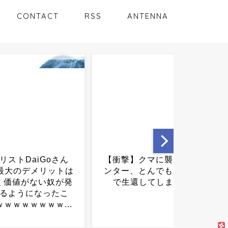
CONTACT
RSS
ANTENNA
】クマに襲われたハ
地震発生時、館内には四千
、とんでもない方法
数百人 …従業員らがトイレ
してしまう…...
など死角を確認しながら約
30分で全て避難...