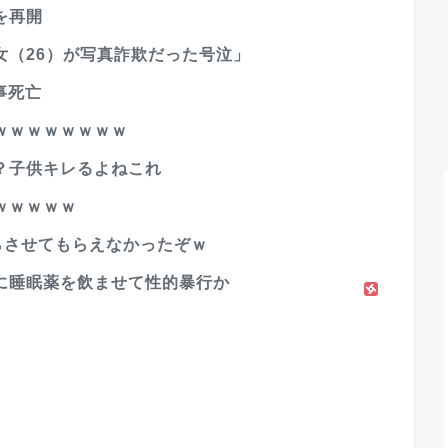
を再開
女（26）が写真詐欺だった号泣」
事死亡
ｗｗｗｗｗｗｗｗ
？子供キレるよねこれ
ｗｗｗｗｗ
らさせてもらえなかったぞｗ
に睡眠薬を飲ませて性的暴行か