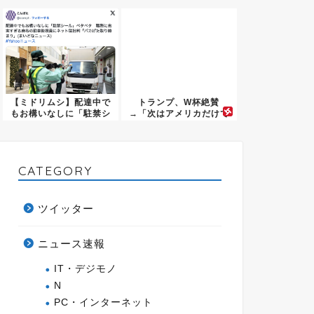
っぱ...
【ミドリムシ】配達中で
トランプ、W杯絶賛
もお構いなしに「駐禁シ
→「次はアメリカだけで
ール」...
やる！」と...
CATEGORY
ツイッター
ニュース速報
IT・デジモノ
N
PC・インターネット