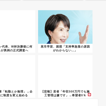
ン代表、W杯決勝後に何
高市早苗、困惑「支持率急落の原因
FAが異例の正式調査へ
がわからない...」
者「転勤とか無理」→企
【悲報】若者「年収500万円でも施
いに制度を変え始める
工管理は嫌です」→希望者0％