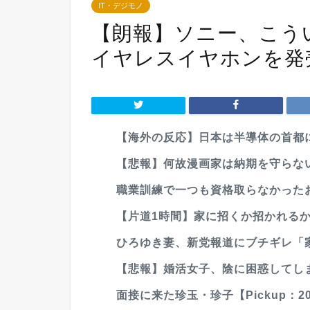
IT・デジモノ
【朗報】ソニー、こう
イヤレスイヤホンを発
【海外の反応】日本は半導体の首都に
【悲報】何故漫画家は納期を守らな
職業訓練で一つも資格取らなかった
【片道1時間】家に招くか招かれる
ひろゆき妻、新党報道にブチギレ「
【悲報】婚活女子、陰に困惑してし
面接に来た珍玉・珍子【Pickup：200