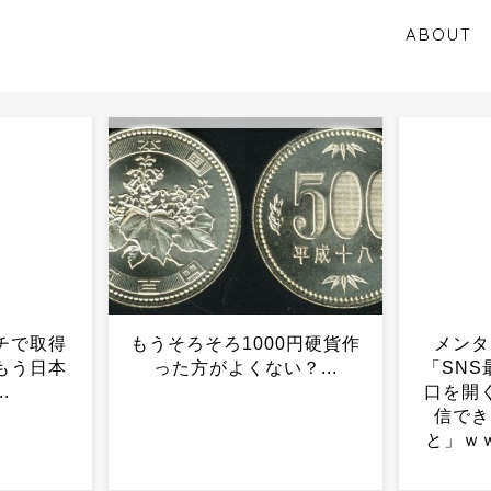
ABOUT
0円硬貨作
メンタリストDaiGoさん
【衝撃
？...
「SNS最大のデメリットは
ンター
口を開く価値がない奴が発
で生還
信できるようになったこ
と」ｗｗｗｗｗｗｗｗｗ...