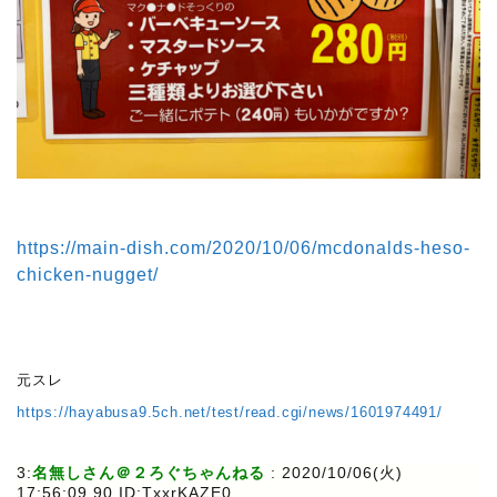
https://main-dish.com/2020/10/06/mcdonalds-heso-
chicken-nugget/
元スレ
https://hayabusa9.5ch.net/test/read.cgi/news/1601974491/
3:
名無しさん＠２ろぐちゃんねる
: 2020/10/06(火)
17:56:09.90 ID:TxxrKAZE0