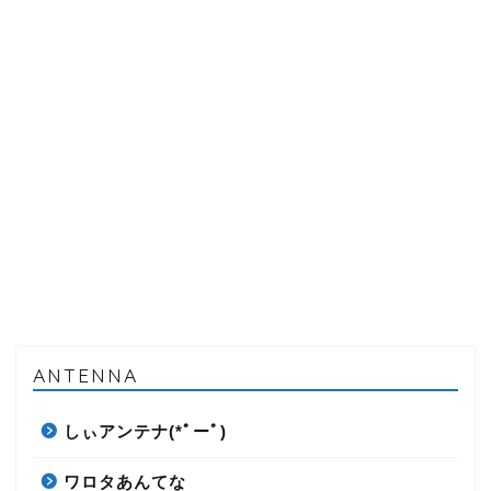
ANTENNA
しぃアンテナ(*ﾟーﾟ)
ワロタあんてな