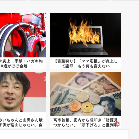
ク炎上…手紙・ハガキ約
【言葉狩り】「ママ応援」が炎上し
600通がほぼ全焼
て謝罪…もう何も言えない
みいちゃんと山田さん騒
高市首相、党内から袋叩き「財源見
子供が理由じゃない、自
つからない」「頭下げろ」と批判噴
分が...
出ｗ...