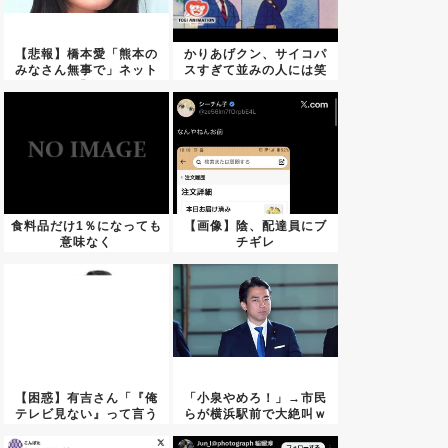
【悲報】橋本愛「熊本の
かりあげクン、サイコパ
みなさん無事で」ネット
スすぎて並みの人には笑
民「い...
いどこ...
食料品だけ1％になっても
【画像】陰、配達員にブ
意味なく
チギレ
ね？・・・・・・・...
【困惑】有吉さん「『俺
「小泉やめろ！」→市民
テレビ見ない』って言う
らが横浜駅前で大絶叫ｗ
奴おか...
ｗｗｗ...