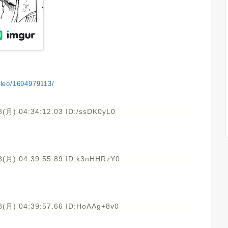
lileo/1694979113/
(月) 04:34:12.03 ID:/ssDK0yL0
8(月) 04:39:55.89 ID:k3nHHRzY0
8(月) 04:39:57.66 ID:HoAAg+8v0