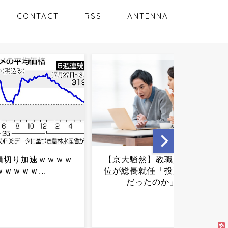
CONTACT
RSS
ANTENNA
騒然】教職員投票３
有吉「うまくても絶対に行
長就任「投票とは何
きたくない店」がこちら…
ったのか」...
ネットも共感ｗｗｗｗｗｗ
ｗｗ...