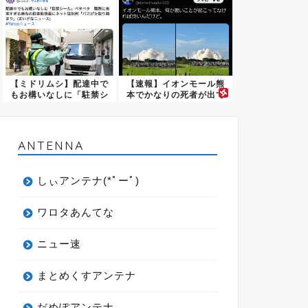
【ミドリムシ】配達中で
【速報】イオンモール熊
もお構いなしに「駐禁シ
本でかなりの死者が出て
ール」...
いる ...
ANTENNA
しぃアンテナ(*ﾟーﾟ)
ワロタあんてな
ニュー速
まとめくすアンテナ
だめぽアンテナ