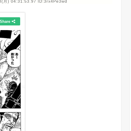
8(月) 04:31:53.97 ID:3rx4Pe3wd