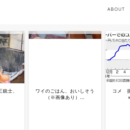
ABOUT
いしそう
コメ 損切り加速ｗｗｗｗ
【京大
...
ｗｗｗｗｗ...
位が総
だ