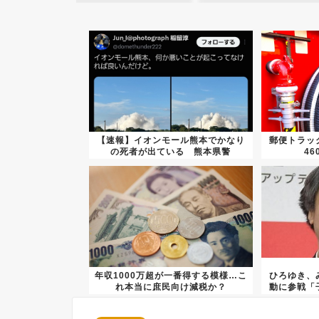
【速報】イオンモール熊本でかなり
郵便トラッ
の死者が出ている 熊本県警
4
年収1000万超が一番得する模様…こ
ひろゆき、
れ本当に庶民向け減税か？
動に参戦「