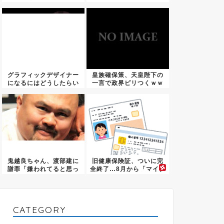
ｗｗｗ...
明・・・・・・・・...
グラフィックデザイナー
皇族確保策、天皇陛下の
になるにはどうしたらい
一言で政界ピリつくｗｗ
い？仕...
ｗ
鬼越良ちゃん、渡部建に
旧健康保険証、ついに完
謝罪「嫌われてると思っ
全終了…8月から「マイナ
てた…...
保険...
CATEGORY