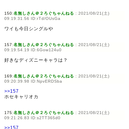
150:
名無しさん＠２ろぐちゃんねる
:
2021/08/21(土)
09:19:31.56 ID:rTd/OUsGa
ワイも今日シングルや
157:
名無しさん＠２ろぐちゃんねる
:
2021/08/21(土)
09:19:54.19 ID:6Gow124u0
好きなディズニーキャラは？
169:
名無しさん＠２ろぐちゃんねる
:
2021/08/21(土)
09:20:39.98 ID:NpvERDSba
>>157
ホセキャリオカ
175:
名無しさん＠２ろぐちゃんねる
:
2021/08/21(土)
09:21:26.83 ID:s2TT365d0
>>157