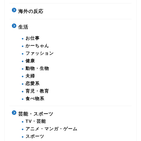
海外の反応
生活
お仕事
かーちゃん
ファッション
健康
動物・生物
夫婦
恋愛系
育児・教育
食べ物系
芸能・スポーツ
TV・芸能
アニメ・マンガ・ゲーム
スポーツ