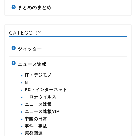
まとめのまとめ
CATEGORY
ツイッター
ニュース速報
IT・デジモノ
N
PC・インターネット
コロナウイルス
ニュース速報
ニュース速報VIP
中国の日常
事件・事故
原発関連