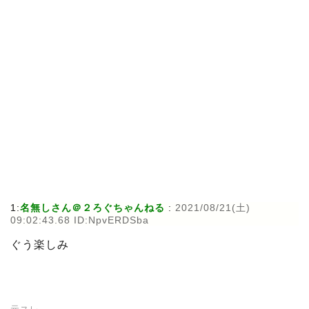
1:
名無しさん＠２ろぐちゃんねる
:
2021/08/21(土)
09:02:43.68 ID:NpvERDSba
ぐう楽しみ