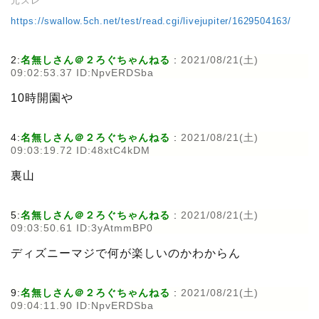
元スレ
https://swallow.5ch.net/test/read.cgi/livejupiter/1629504163/
2:
名無しさん＠２ろぐちゃんねる
:
2021/08/21(土)
09:02:53.37 ID:NpvERDSba
10時開園や
4:
名無しさん＠２ろぐちゃんねる
:
2021/08/21(土)
09:03:19.72 ID:48xtC4kDM
裏山
5:
名無しさん＠２ろぐちゃんねる
:
2021/08/21(土)
09:03:50.61 ID:3yAtmmBP0
ディズニーマジで何が楽しいのかわからん
9:
名無しさん＠２ろぐちゃんねる
:
2021/08/21(土)
09:04:11.90 ID:NpvERDSba