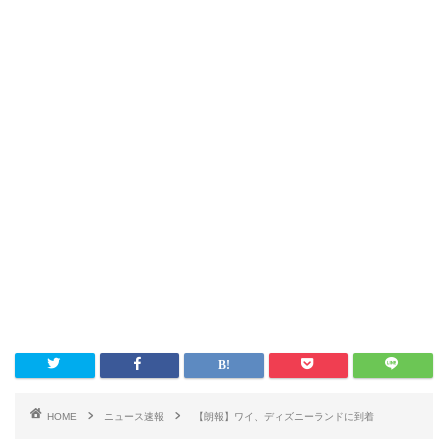
HOME
ニュース速報
【朗報】ワイ、ディズニーランドに到着