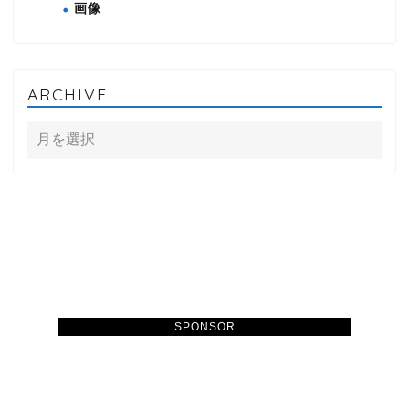
画像
ARCHIVE
SPONSOR