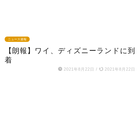
ニュース速報
【朗報】ワイ、ディズニーランドに到
着
2021年8月22日
/
2021年8月22日