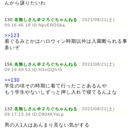
んから譲りたいわ
130:
名無しさん＠２ろぐちゃんねる
:
2021/08/21(土)
09:16:46.18 ID:NpvERDSba
>>123
着ぐるみとかはハロウィン時期以外は入園断られる事
多いぞ
156:
名無しさん＠２ろぐちゃんねる
:
2021/08/21(土)
09:19:49.53 ID:H3nGQfr/0
>>130
学生の頃その時期に着て行ったことあるんや
もう学生やないしずっと押し入れで寝てるんよな
132:
名無しさん＠２ろぐちゃんねる
:
2021/08/21(土)
09:17:13.34 ID:D904KYoLp
男の人1人はあんまり見ない気がする