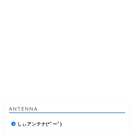
ANTENNA
しぃアンテナ(*ﾟーﾟ)