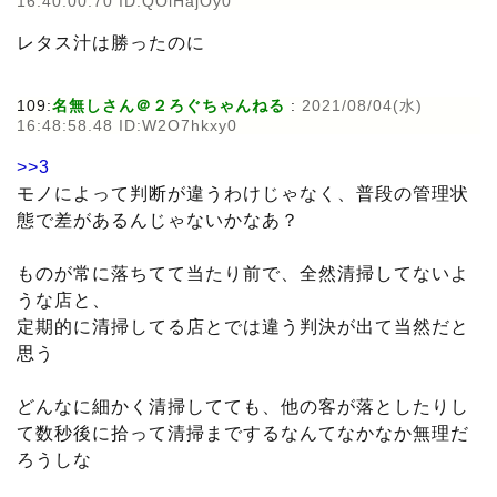
16:40:00.70 ID:QOlHajOy0
レタス汁は勝ったのに
109:
名無しさん＠２ろぐちゃんねる
:
2021/08/04(水)
16:48:58.48 ID:W2O7hkxy0
>>3
モノによって判断が違うわけじゃなく、普段の管理状
態で差があるんじゃないかなあ？
ものが常に落ちてて当たり前で、全然清掃してないよ
うな店と、
定期的に清掃してる店とでは違う判決が出て当然だと
思う
どんなに細かく清掃してても、他の客が落としたりし
て数秒後に拾って清掃までするなんてなかなか無理だ
ろうしな