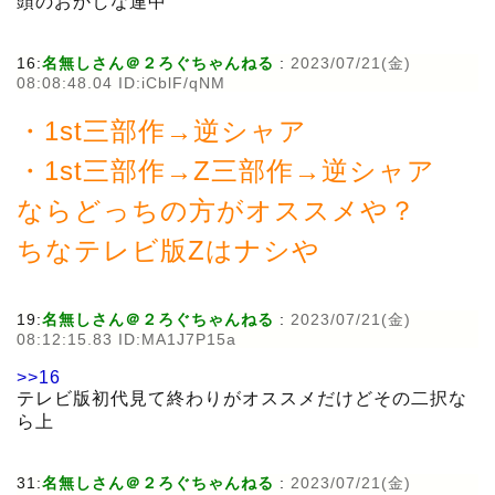
頭のおかしな連中
16:
名無しさん＠２ろぐちゃんねる
:
2023/07/21(金)
08:08:48.04 ID:iCblF/qNM
・1st三部作→逆シャア
・1st三部作→Z三部作→逆シャア
ならどっちの方がオススメや？
ちなテレビ版Zはナシや
19:
名無しさん＠２ろぐちゃんねる
:
2023/07/21(金)
08:12:15.83 ID:MA1J7P15a
>>16
テレビ版初代見て終わりがオススメだけどその二択な
ら上
31:
名無しさん＠２ろぐちゃんねる
:
2023/07/21(金)