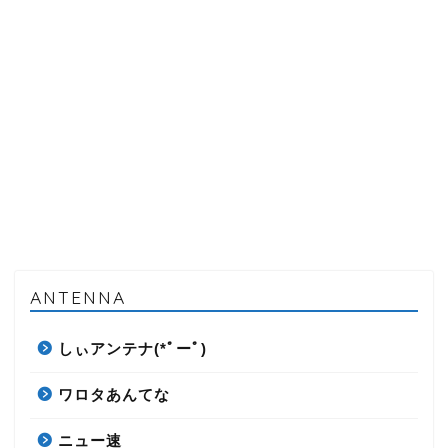
ANTENNA
しぃアンテナ(*ﾟーﾟ)
ワロタあんてな
ニュー速