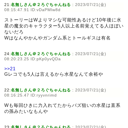
21:
名無しさん＠２ろぐちゃんねる
:
2023/07/21(金)
08:15:47.91 ID:vDaPMlw8d
ストーリーはWよりマシな可能性あるけど10年後に水
星の魔女のキャラクター5人以上名前覚えてる人ほぼい
ないだろ
Wはなんやかんやガンダム系とトールギスは有名
24:
名無しさん＠２ろぐちゃんねる
:
2023/07/21(金)
08:20:23.25 ID:pKp0yvQDa
>>21
Gレコでも5人は言えるから水星なんて余裕や
22:
名無しさん＠２ろぐちゃんねる
:
2023/07/21(金)
08:16:25.47 ID:ryyvnrimd
Wも毎回ひきに力入れてたからバズ狙いの水星は直系
の孫みたいなもんや
23:
名無しさん＠２ろぐちゃんねる
:
2023/07/21(金)