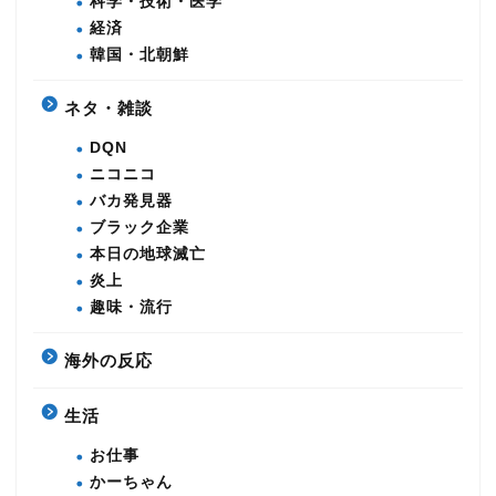
科学・技術・医学
経済
韓国・北朝鮮
ネタ・雑談
DQN
ニコニコ
バカ発見器
ブラック企業
本日の地球滅亡
炎上
趣味・流行
海外の反応
生活
お仕事
かーちゃん