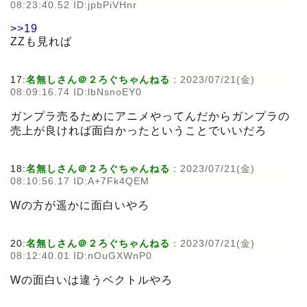
08:23:40.52 ID:jpbPiVHnr
>>19
ZZも見れば
17:
名無しさん＠２ろぐちゃんねる
:
2023/07/21(金)
08:09:16.74 ID:lbNsnoEY0
ガンプラ売るためにアニメやってんだからガンプラの
売上が良ければ面白かったということでいいだろ
18:
名無しさん＠２ろぐちゃんねる
:
2023/07/21(金)
08:10:56.17 ID:A+7Fk4QEM
Wの方が遥かに面白いやろ
20:
名無しさん＠２ろぐちゃんねる
:
2023/07/21(金)
08:12:40.01 ID:nOuGXWnP0
Wの面白いは違うベクトルやろ