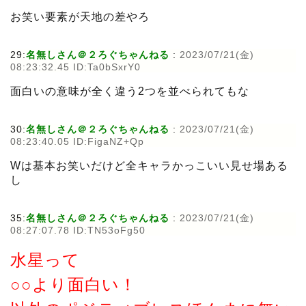
お笑い要素が天地の差やろ
29:
名無しさん＠２ろぐちゃんねる
:
2023/07/21(金)
08:23:32.45 ID:Ta0bSxrY0
面白いの意味が全く違う2つを並べられてもな
30:
名無しさん＠２ろぐちゃんねる
:
2023/07/21(金)
08:23:40.05 ID:FigaNZ+Qp
Wは基本お笑いだけど全キャラかっこいい見せ場ある
し
35:
名無しさん＠２ろぐちゃんねる
:
2023/07/21(金)
08:27:07.78 ID:TN53oFg50
水星って
○○より面白い！