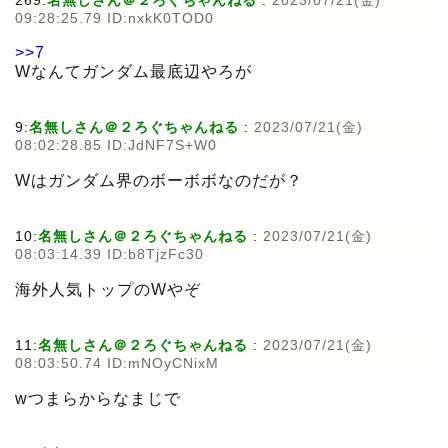
269:
名無しさん＠２ろぐちゃんねる
:
2023/07/21(金)
09:28:25.79 ID:nxkK0TOD0
>>7
Wなんてガンダム最底辺やろが
9:
名無しさん＠２ろぐちゃんねる
:
2023/07/21(金)
08:02:28.85 ID:JdNF7S+W0
Wはガンダム界のボーボボなのだが？
10:
名無しさん＠２ろぐちゃんねる
:
2023/07/21(金)
08:03:14.39 ID:b8TjzFc30
海外人気トップのWやぞ
11:
名無しさん＠２ろぐちゃんねる
:
2023/07/21(金)
08:03:50.74 ID:mNOyCNixM
wつまらからなまじで