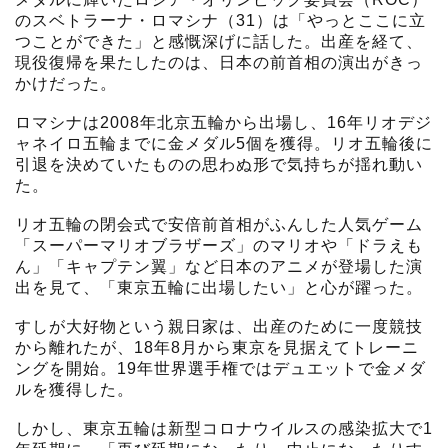
のスベトラーナ・ロマシナ（31）は「やっとここに立
つことができた」と感慨深げに話した。出産を経て、
現役復帰を果たしたのは、日本の前首相の演出がきっ
かけだった。
ロマシナは2008年北京五輪から出場し、16年リオデジ
ャネイロ五輪までに金メダル5個を獲得。リオ五輪後に
引退を決めていたものの思わぬ形で気持ちが揺れ動い
た。
リオ五輪の閉会式で安倍前首相がふんした人気ゲーム
「スーパーマリオブラザーズ」のマリオや「ドラえも
ん」「キャプテン翼」など日本のアニメが登場した演
出を見て、「東京五輪に出場したい」と心が躍った。
すしが大好物という親日家は、出産のために一度競技
から離れたが、18年8月から東京を見据えてトレーニ
ングを開始。19年世界選手権ではデュエットで金メダ
ルを獲得した。
しかし、東京五輪は新型コロナウイルスの感染拡大で1