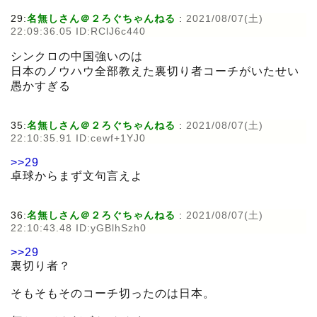
29:
名無しさん＠２ろぐちゃんねる
:
2021/08/07(土)
22:09:36.05 ID:RClJ6c440
シンクロの中国強いのは
日本のノウハウ全部教えた裏切り者コーチがいたせい
愚かすぎる
35:
名無しさん＠２ろぐちゃんねる
:
2021/08/07(土)
22:10:35.91 ID:cewf+1YJ0
>>29
卓球からまず文句言えよ
36:
名無しさん＠２ろぐちゃんねる
:
2021/08/07(土)
22:10:43.48 ID:yGBlhSzh0
>>29
裏切り者？
そもそもそのコーチ切ったのは日本。