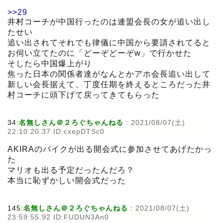
>>29
井村コーチが中国行ったのは連盟会長の女が追い出し
たせい
追い出されてそれでも律儀に中国から要請されてると
お伺い立てたのに「どーぞどーぞw」で行かせた
そしたら中国爆上がり
焦った日本の関係者達がなんとかアホ会長追い出して
新しい会長据えて、丁度任期を終えるところだった井
村コーチに頭下げて戻ってきてもらった
34:
名無しさん＠２ろぐちゃんねる
:
2021/08/07(土)
22:10:20.37 ID:cxepDTSc0
AKIRAのバイクが出る開会式に参加させてあげたかっ
た
マリオも出る予定だったんだろ？
本当に恥ずかしい開会式だった
145:
名無しさん＠２ろぐちゃんねる
:
2021/08/07(土)
23:59:55.92 ID:FUDUN3An0