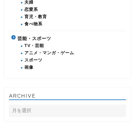
夫婦
恋愛系
育児・教育
食べ物系
芸能・スポーツ
TV・芸能
アニメ・マンガ・ゲーム
スポーツ
画像
ARCHIVE