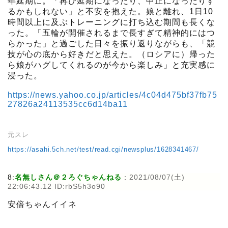
年延期に。「再び延期になったり、中止になったりす
るかもしれない」と不安を抱えた。娘と離れ、1日10
時間以上に及ぶトレーニングに打ち込む期間も長くな
った。「五輪が開催されるまで長すぎて精神的にはつ
らかった」と過ごした日々を振り返りながらも、「競
技が心の底から好きだと思えた。（ロシアに）帰った
ら娘がハグしてくれるのが今から楽しみ」と充実感に
浸った。
https://news.yahoo.co.jp/articles/4c04d475bf37fb75
27826a24113535cc6d14ba11
元スレ
https://asahi.5ch.net/test/read.cgi/newsplus/1628341467/
8:
名無しさん＠２ろぐちゃんねる
:
2021/08/07(土)
22:06:43.12 ID:rbS5h3o90
安倍ちゃんイイネ