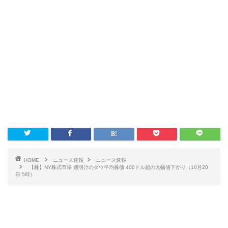
HOME
ニュース速報
ニュース速報
【株】NY株式市場 週明けのダウ平均株価 400ドル超の大幅値下がり（10月20
日 5時）