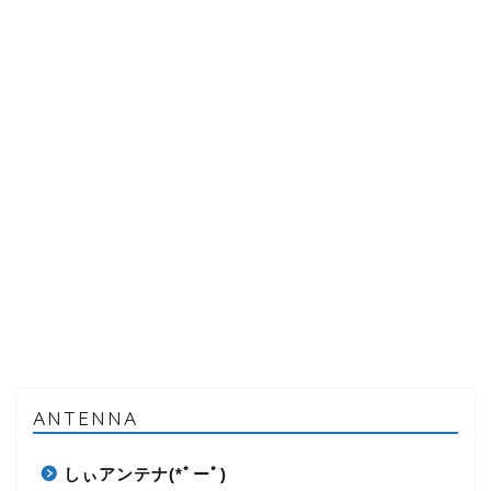
ANTENNA
しぃアンテナ(*ﾟーﾟ)