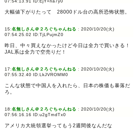
07:54:13.91 ID:EjY+na7y0
大幅値下がりたって 28000ドル台の高所恐怖状態。
15:
名無しさん＠２ろぐちゃんねる
:
2020/10/20(火)
07:54:25.02 ID:TjLPujmZ0
昨日、中々買えなかったけど今日は全力で買いきる！
JAL系は全力で空売りだ！
17:
名無しさん＠２ろぐちゃんねる
:
2020/10/20(火)
07:55:32.40 ID:LkJVROMM0
こんな状態で中国人を入れたら、日本の株価も暴落だ
ろ。
18:
名無しさん＠２ろぐちゃんねる
:
2020/10/20(火)
07:56:16.16 ID:u2gTmdTx0
アメリカ大統領選挙ってもう2週間後なんだな