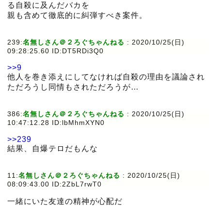
る自殺に及んだバカを
親も含めて徹底的に糾弾すべき案件。
239:
名無しさん＠２ろぐちゃんねる
:
2020/10/25(日)
09:28:25.60 ID:DT5RDi3Q0
>>9
他人を巻き添えにしてなければ自殺の理由を議論され
ただろうし同情もされただろうが…
386:
名無しさん＠２ろぐちゃんねる
:
2020/10/25(日)
10:47:12.28 ID:lbMhmXYN0
>>239
結果、自爆テロだもんな
11:
名無しさん＠２ろぐちゃんねる
:
2020/10/25(日)
08:09:43.00 ID:2ZbL7rwT0
一緒にいた友達の精神が心配だ