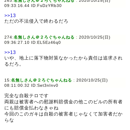
263:
名無しさん＠２ろぐちゃんねる
:
2020/10/25(日)
09:33:16.44 ID:FsDzYRb30
>>13
ただの不法侵入で終わるだろ
274:
名無しさん＠２ろぐちゃんねる
:
2020/10/25(日)
09:36:27.10 ID:EL5Ez46q0
>>13
いや、地上に落下物対策なかったから責任は追求され
るだろ。
15:
名無しさん＠２ろぐちゃんねる
:
2020/10/25(日)
08:11:00.32 ID:Set3nInv0
完全な自殺テロです
両親は被害者への慰謝料賠償金の他このビルの所有者
にも賠償金払わなきゃね
今回のこのガキは自殺の被害者じゃなくて加害者だか
らな