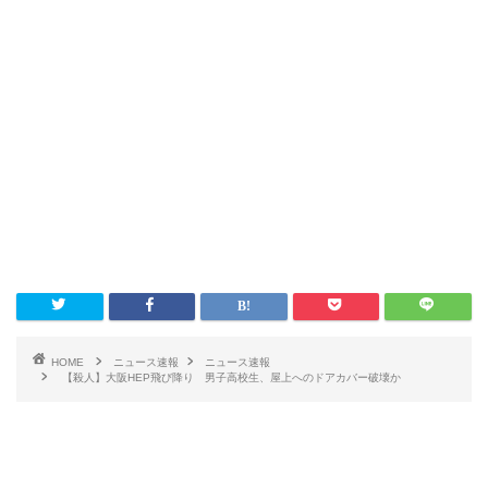
HOME
ニュース速報
ニュース速報
【殺人】大阪HEP飛び降り 男子高校生、屋上へのドアカバー破壊か