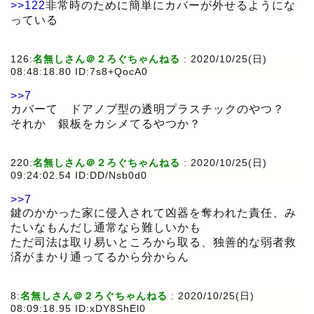
>>122
非常時のために簡単にカバーが外せるようにな
っている
126:
名無しさん＠２ろぐちゃんねる
:
2020/10/25(日)
08:48:18.80 ID:7s8+QocA0
>>7
カバーて ドアノブ型の透明プラスチックのやつ？
それか 銀板をカシメてるやつか？
220:
名無しさん＠２ろぐちゃんねる
:
2020/10/25(日)
09:24:02.54 ID:DD/Nsb0d0
>>7
鍵のかかった家に侵入されて凶器を奪われた責任、み
たいなもんだし通常なら難しいかも
ただ司法は取り易いところから取る、独善的な弱者救
済がまかり通ってるから分からん
8:
名無しさん＠２ろぐちゃんねる
:
2020/10/25(日)
08:09:18.95 ID:xDY8ShEl0