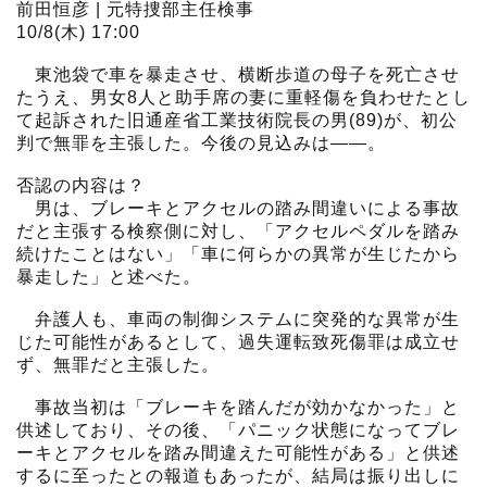
前田恒彦 | 元特捜部主任検事
10/8(木) 17:00
東池袋で車を暴走させ、横断歩道の母子を死亡させ
たうえ、男女8人と助手席の妻に重軽傷を負わせたとし
て起訴された旧通産省工業技術院長の男(89)が、初公
判で無罪を主張した。今後の見込みは――。
否認の内容は？
男は、ブレーキとアクセルの踏み間違いによる事故
だと主張する検察側に対し、「アクセルペダルを踏み
続けたことはない」「車に何らかの異常が生じたから
暴走した」と述べた。
弁護人も、車両の制御システムに突発的な異常が生
じた可能性があるとして、過失運転致死傷罪は成立せ
ず、無罪だと主張した。
事故当初は「ブレーキを踏んだが効かなかった」と
供述しており、その後、「パニック状態になってブレ
ーキとアクセルを踏み間違えた可能性がある」と供述
するに至ったとの報道もあったが、結局は振り出しに