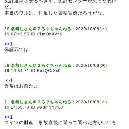
免許返納させるべきを、免許センターが怠ったわけ
だ。
本当のワルは、忖度した警察官僚だろうがな。
36:
名無しさん＠２ろぐちゃんねる
:
2020/10/08(木)
19:07:43.55 ID:cTmOhAVh0
>>1
偽証罪では
58:
名無しさん＠２ろぐちゃんねる
:
2020/10/08(木)
19:10:54.71 ID:BbxQCrXx0
>>1
異常はお前だよ
71:
名無しさん＠２ろぐちゃんねる
:
2020/10/08(木)
19:14:55.79 ID:wadmYY7w0
>>1
コイツの財産 事故直後に遡って調べた方がいいぞ