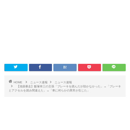
HOME
ニュース速報
ニュース速報
【池袋暴走】飯塚幸三の主張「ブレーキを踏んだが効かなかった」→「ブレーキ
とアクセルを踏み間違えた」→「車に何らかの異常が生じた」