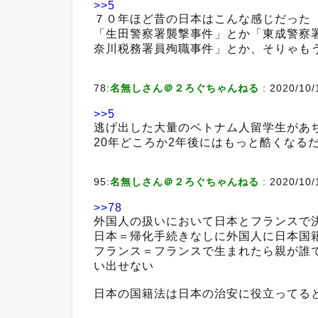
>>5
７０年ほど昔の日本はこんな感じだった
「生田警察署襲撃事件」とか「東成警察
奈川税務署員殉職事件」とか、そりゃも
78:
名無しさん＠２ろぐちゃんねる
:
2020/10/1
>>5
逃げ出した大量のベトナム人留学生があ
20年どころか2年後にはもっと酷くなる
95:
名無しさん＠２ろぐちゃんねる
:
2020/10/
>>78
外国人の扱いにおいて日本とフランスで
日本＝帰化手続きなしに外国人に日本国
フランス＝フランスで生まれたら親が誰
い出せない
日本の国籍法は日本の治安に役立ってる