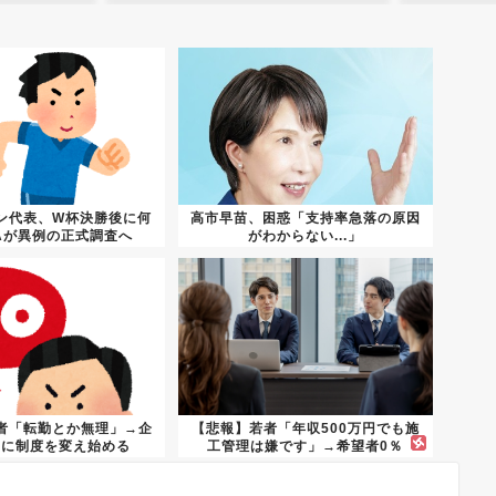
ン代表、W杯決勝後に何
高市早苗、困惑「支持率急落の原因
FAが異例の正式調査へ
がわからない...」
者「転勤とか無理」→企
【悲報】若者「年収500万円でも施
いに制度を変え始める
工管理は嫌です」→希望者0％