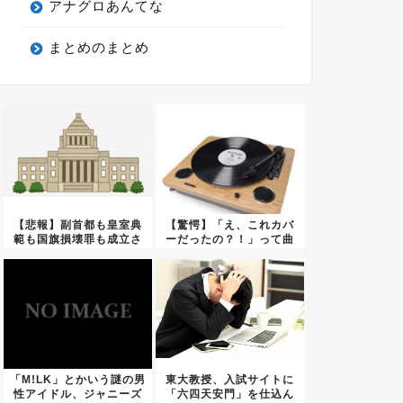
アナグロあんてな
まとめのまとめ
【悲報】副首都も皇室典
【驚愕】「え、これカバ
範も国旗損壊罪も成立さ
ーだったの？！」って曲
せたの...
ｗｗｗ...
「M!LK」とかいう謎の男
東大教授、入試サイトに
性アイドル、ジャニーズ
「六四天安門」を仕込ん