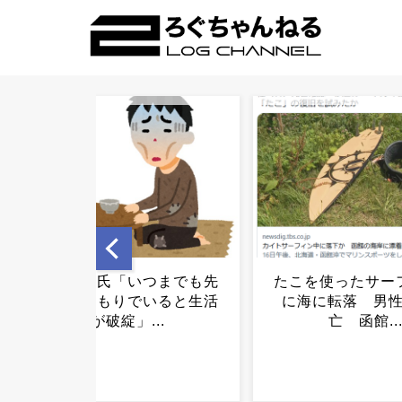
たこを使ったサーフィン中
インチキ買い取り
に海に転落 男性海が死
いて語ろう！！.
亡 函館...