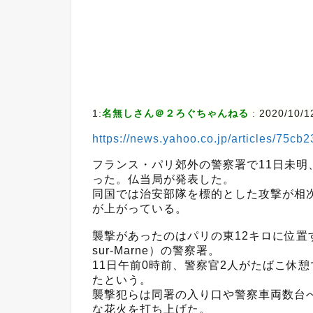
1:
名無しさん＠２ろぐちゃんねる
:
2020/10/1
https://news.yahoo.co.jp/articles/75
フランス・パリ郊外の警察署で11日未明
った。仏当局が発表した。
同国では治安部隊を標的とした攻撃が相
が上がっている。
襲撃があったのはパリの東12キロに位置す
sur-Marne）の警察署。
11日午前0時前、警察官2人がたばこ休
たという。
襲撃犯らは同署の入り口や警察車両数台
な花火を打ち上げた。