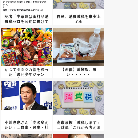
記者「中革連は食料品消
自民、消費減税を事実上
費税ゼロを公約に掲げて
了承
いたが...
かつて６５０万部を誇っ
【画像】避難飯、凄
た「週刊少年ジャン
い・・・・・
プ」、発行...
小川淳也さん「党名変え
高市政権「減税します」
たい」→自由・民主・社
→財源「これから考えま
会あた...
す」