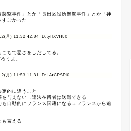
署襲撃事件」とか「長田区役所襲撃事件」とか「神
うすごかった
2(月) 11:32:42.84 ID:tyffXVH80
ちこちで悪さをしだしてる。
だろうよ。
12(月) 11:53:11.31 ID:LArCPSPl0
決定的に違うこと
籍を与えない→違法在留者は送還できる
でも自動的にフランス国籍になる→フランスから追
とも言える