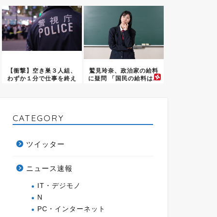
を...
だ結果
【衝撃】空き巣３人組、
鷲見玲奈、政治家の給料
わずか１分で仕事を終え
に疑問 「国民の給料は...
てしま...
CATEGORY
ツイッター
ニュース速報
IT・デジモノ
N
PC・インターネット