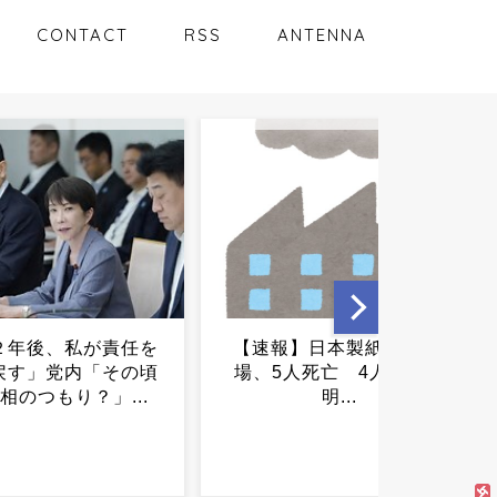
CONTACT
RSS
ANTENNA
】日本製紙 八代工
BBQ客、ゴミも炭も放置…
人死亡 4人安否不
河川敷がとんでもない状態
明...
に...