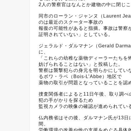
2人の警察官はなんとか建物の中に閉じ
同市のローラン・ジャンヌ（Laurent J
のは最近のスクーター事故の
報復の可能性があると指摘。事故は警察
証明されていない」としている。
ジェラルド・ダルマナン（Gerald Darm
に、
「これらの幼稚な薬物ディーラーたちを
妨げられることはない」と投稿した。
警察は襲撃犯らの身元を明らかにしてい
るボワ・ラベ（Bois-L’Abbe）地区で
薬物の取引が問題となっていることを認
捜査関係者によると11日午後、取り調べ
犯の手がかりを探るため
監視カメラの映像の確認が進められてい
仏内務省はその後、ダルマナン氏が13
間、
労働環境の改善や他の支援をめぐる具体