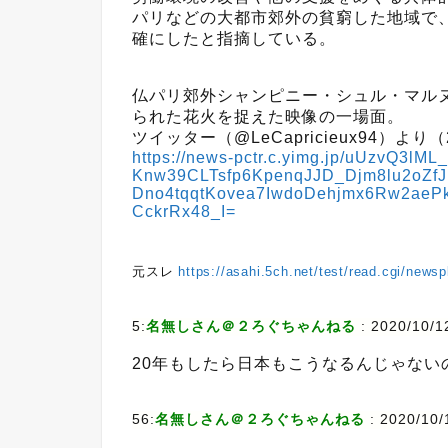
パリなどの大都市郊外の貧窮した地域で
確にしたと指摘している。
仏パリ郊外シャンピニー・シュル・マル
られた花火を捉えた映像の一場面。
ツイッター（@LeCapricieux94）より
https://news-pctr.c.yimg.jp/uUzvQ3lML
Knw39CLTsfp6KpenqJJD_Djm8lu2oZfJ
Dno4tqqtKovea7IwdoDehjmx6Rw2aeP
CckrRx48_I=
元スレ
https://asahi.5ch.net/test/read.cgi/news
5:
名無しさん＠２ろぐちゃんねる
:
2020/10/12
20年もしたら日本もこうなるんじゃない
56:
名無しさん＠２ろぐちゃんねる
:
2020/10/