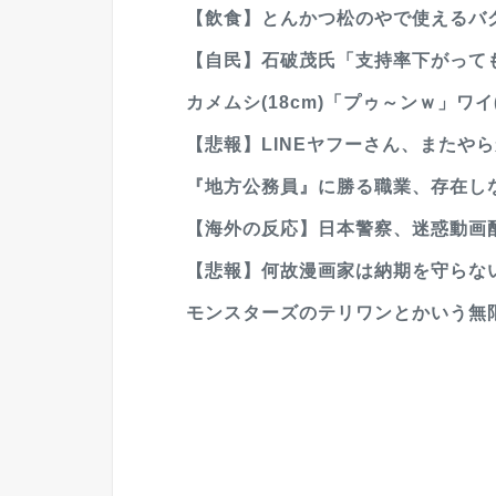
【飲食】とんかつ松のやで使えるバ
【自民】石破茂氏「支持率下がっても
カメムシ(18cm)「プゥ～ンｗ」ワイ(
【悲報】LINEヤフーさん、またや
『地方公務員』に勝る職業、存在し
【海外の反応】日本警察、迷惑動画配
【悲報】何故漫画家は納期を守らな
モンスターズのテリワンとかいう無