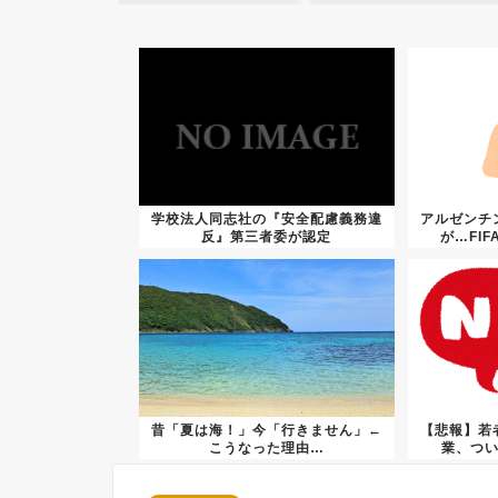
学校法人同志社の『安全配慮義務違
アルゼンチ
反』第三者委が認定
が…FI
昔「夏は海！」今「行きません」←
【悲報】若
こうなった理由…
業、つ