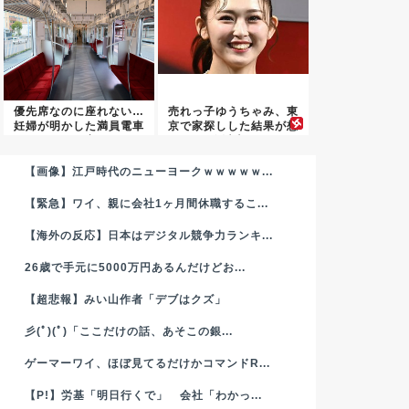
優先席なのに座れない…
売れっ子ゆうちゃみ、東
妊婦が明かした満員電車
京で家探しした結果が想
の現実
像以上...
【画像】江戸時代のニューヨークｗｗｗｗｗ...
【緊急】ワイ、親に会社1ヶ月間休職するこ...
【海外の反応】日本はデジタル競争力ランキ...
26歳で手元に5000万円あるんだけどお...
【超悲報】みい山作者「デブはクズ」
彡(ﾟ)(ﾟ)「ここだけの話、あそこの銀...
ゲーマーワイ、ほぼ見てるだけかコマンドR...
【P!】労基「明日行くで」 会社「わかっ...