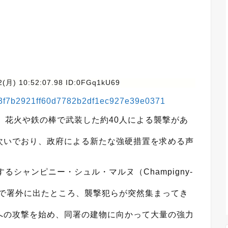
2(月) 10:52:07.98 ID:0FGq1kU69
cb23f7b2921ff60d7782b2df1ec927e39e0371
、花火や鉄の棒で武装した約40人による襲撃があ
次いでおり、政府による新たな強硬措置を求める声
るシャンピニー・シュル・マルヌ（Champigny-
憩で署外に出たところ、襲撃犯らが突然集まってき
への攻撃を始め、同署の建物に向かって大量の強力