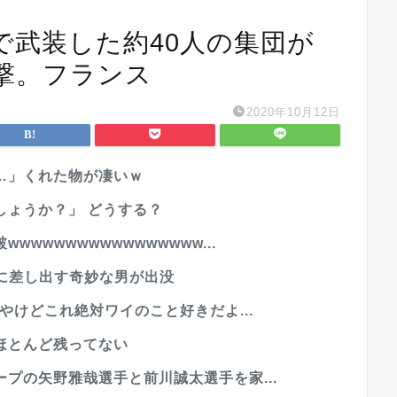
で武装した約40人の集団が
撃。フランス
2020年10月12日
…」くれた物が凄いｗ
しょうか？」 どうする？
wwwwwwwwwwwwwww...
に差し出す奇妙な男が出没
やけどこれ絶対ワイのこと好きだよ...
ほとんど残ってない
プの矢野雅哉選手と前川誠太選手を家...