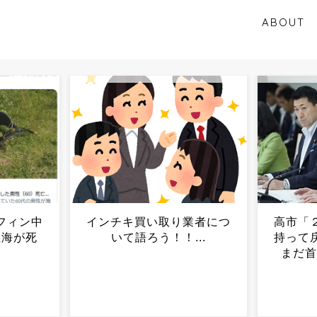
ABOUT
業者につ
高市「２年後、私が責任を
【速報
..
持って戻す」党内「その頃
場、5
まだ首相のつもり？」...