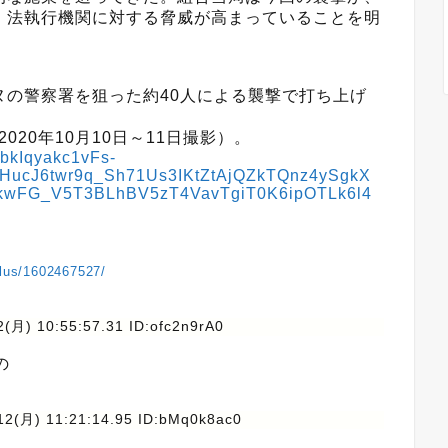
、法執行機関に対する脅威が高まっていることを明
ヌの警察署を狙った約40人による襲撃で打ち上げ
（2020年10月10日～11日撮影）。
_bkIqyakc1vFs-
HucJ6twr9q_Sh71Us3IKtZtAjQZkTQnz4ySgkX
kwFG_V5T3BLhBV5zT4VavTgiT0K6ipOTLk6l4
plus/1602467527/
(月) 10:55:57.31 ID:ofc2n9rA0
の
12(月) 11:21:14.95 ID:bMq0k8ac0