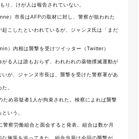
こもり、けが人は報告されていない。
eanne）市長はAFPの取材に対し、警察が狙われた
が起こしたといわれているが、ジャンヌ氏は「まだ
anin）内相は襲撃を受けツイッター（Twitter）
怖がる人は誰もおらず、われわれの薬物撲滅運動が
ないが、ジャンヌ市長は、襲撃を受けた警察署があ
めた。
のため容疑者1人が拘束された。検察によれば襲撃
るという。
日に警察労働組合と面会すると発表。組合は数か月
的な施策を迫ってきた。組合当局は今回の襲撃が、