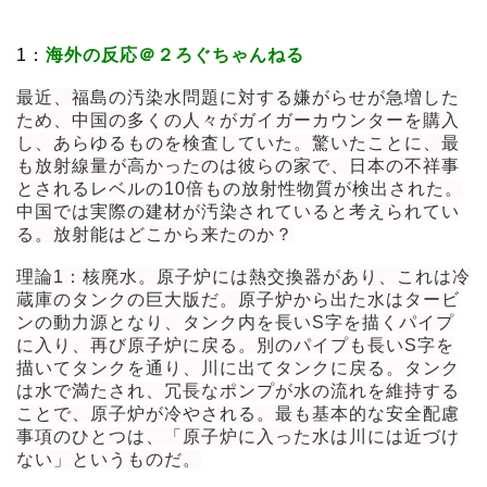
1：
海外の反応＠２ろぐちゃんねる
最近、福島の汚染水問題に対する嫌がらせが急増した
ため、中国の多くの人々がガイガーカウンターを購入
し、あらゆるものを検査していた。驚いたことに、最
も放射線量が高かったのは彼らの家で、日本の不祥事
とされるレベルの10倍もの放射性物質が検出された。
中国では実際の建材が汚染されていると考えられてい
る。放射能はどこから来たのか？
理論1：核廃水。原子炉には熱交換器があり、これは冷
蔵庫のタンクの巨大版だ。原子炉から出た水はタービ
ンの動力源となり、タンク内を長いS字を描くパイプ
に入り、再び原子炉に戻る。別のパイプも長いS字を
描いてタンクを通り、川に出てタンクに戻る。タンク
は水で満たされ、冗長なポンプが水の流れを維持する
ことで、原子炉が冷やされる。最も基本的な安全配慮
事項のひとつは、「原子炉に入った水は川には近づけ
ない」というものだ。