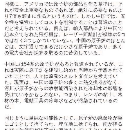
同様に、アメリカでは原子炉の部品を作る基準は、そ
れが安全上重要なものであれば、絶対に必要なものよ
り7倍も頑丈に作るというものだ。しかし中国では、安
全性を犠牲にしてコストを削減することは普通のこと
だと考えられている。例えば、輸入部品により中国で
組み立てられた飛行機は、レーザー距離計が標準の5つ
ではなく3つしかついていない。中国の原子炉のほとん
どは、文字通りできるだけ小さな原子炉であり、多く
の電力会社が採算を取るのに苦労している。
中国には54基の原子炉があると報道されているが、こ
れは実際に原子炉を建設し始めた当時から予想されて
いたことで、人々は原発のメルトダウンを考えてい
た。現実は、中国の原子炉の多くに熱交換器がなく、
河川が原子炉からの放射能汚染された冷却水の影響を
受けているかもしれない。つまり、レンガの粘土、木
材の木、電動工具の冷却水などが汚染されているの
だ。
同じように単純な可能性として、原子炉の廃棄物が単
にゴミとして捨てられ、埋立地に捨てられ、雨が降る