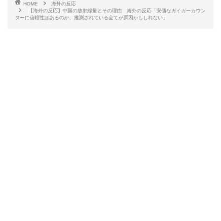
HOME
海外の反応
【海外の反応】中国の放射線量とその理由 海外の反応「安価なガイガーカウン
ターに信頼性はあるのか、推測されている全てが原因かもしれない」