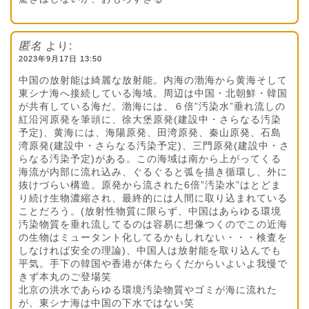
匿名
より:
2023年9月17日 13:50
中国の放射能は綺麗な放射能。内海の渤海から黄海そして
東シナ海へ接続している海域。周辺は中国・北朝鮮・韓国
が共有している海だ。渤海には、６倍”汚染水”垂れ流しの
紅沿河原発を筆頭に、徐大堡原発(建設中・さらなる汚染
予定)、黄海には、海陽原発、田湾原発、秦山原発、石島
湾原発(建設中・さらなる汚染予定)、三門原発(建設中・さ
らなる汚染予定)がある。この海域は南から上がってくる
海流が内部に流れ込み、ぐるぐると弧を描き循環し、外に
抜けづらい構造。原発から流された6倍”汚染水”はとどま
り続け生物濃縮され、最終的には人間に取り込まれている
ことだろう。(放射性物質に限らず、中国はあらゆる環境
汚染物質を垂れ流してるのは容易に想像つくのでこの近海
の生物はミュータント化してるかもしれない・・・検査を
しなければ安全の理論)、中国人は放射能を取り込んでも
平気。手下の韓国や香港が体たらくだからいよいよ我慢で
きず本丸のご登場笑
北京の洪水であらゆる環境汚染物質やゴミが海に流れた
が、東シナ海は中国の下水ではない笑