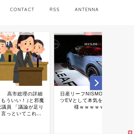
CONTACT
RSS
ANTENNA
ーフNISMO、スポー
【社民】福島みずほ氏が茂
として本気を出した模
木大臣に“同じ質問7連発”…
ｗｗｗｗｗ...
非核三原則めぐり⋯...