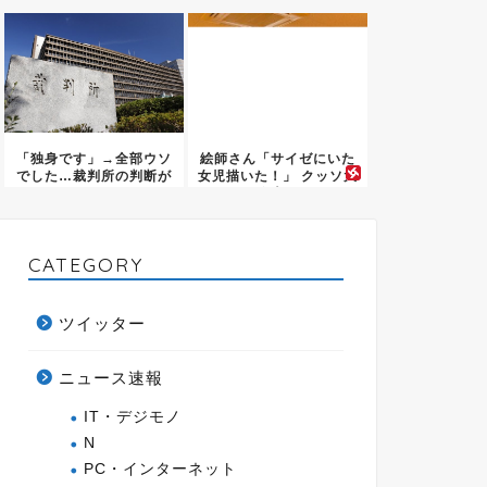
たり、...
機感広...
「独身です」→全部ウソ
絵師さん「サイゼにいた
でした…裁判所の判断が
女児描いた！」 クッソ大
こちら
炎上...
CATEGORY
ツイッター
ニュース速報
IT・デジモノ
N
PC・インターネット