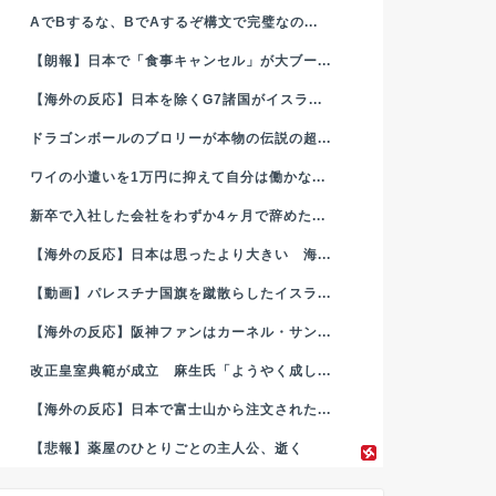
AでBするな、BでAするぞ構文で完璧なの...
【朗報】日本で「食事キャンセル」が大ブー...
【海外の反応】日本を除くG7諸国がイスラ...
ドラゴンボールのブロリーが本物の伝説の超...
ワイの小遣いを1万円に抑えて自分は働かな...
新卒で入社した会社をわずか4ヶ月で辞めた...
【海外の反応】日本は思ったより大きい 海...
【動画】パレスチナ国旗を蹴散らしたイスラ...
【海外の反応】阪神ファンはカーネル・サン...
改正皇室典範が成立 麻生氏「ようやく成し...
【海外の反応】日本で富士山から注文された...
【悲報】薬屋のひとりごとの主人公、逝く