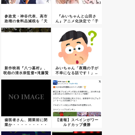
参政党・神谷代表、高市
『みいちゃんと山田さ
政権の食料品減税を「天
ん』アニメ化決定で「子
下の愚...
どもが標...
新作映画『八つ墓村』、
みいちゃん「夜職の子が
呪怨の清水崇監督×滝藤賢
不幸になる話です！」←
一の...
アニメ...
歯医者さん、開業前に閉
【速報】スペインがワー
業か・・・・・・・・・
ルドカップ優勝