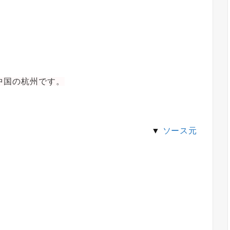
中国の杭州です。
▼
ソース元