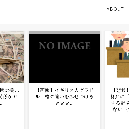
ABOUT
人グラド
【悲報】 高市総理の詳細
日産リ
せつける
答弁に「もういい！｣と邪魔
ツEV
する野党議員 「議論が足り
様
ない｣と言っといてこれ...