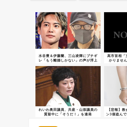
水谷豊＆伊藤蘭、三山凌輝にブチギ
高市首相「
レ「もう離婚しかない」の声が浮上
かりませ
れいわ奥田議員、共産・山添議員の
【悲報】教
質疑中に「そうだ！」を連発
ン3個盗ん