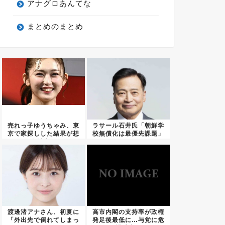
アナグロあんてな
まとめのまとめ
売れっ子ゆうちゃみ、東
ラサール石井氏「朝鮮学
京で家探しした結果が想
校無償化は最優先課題」
像以上...
渡邊渚アナさん、初夏に
高市内閣の支持率が政権
「外出先で倒れてしまっ
発足後最低に…与党に危