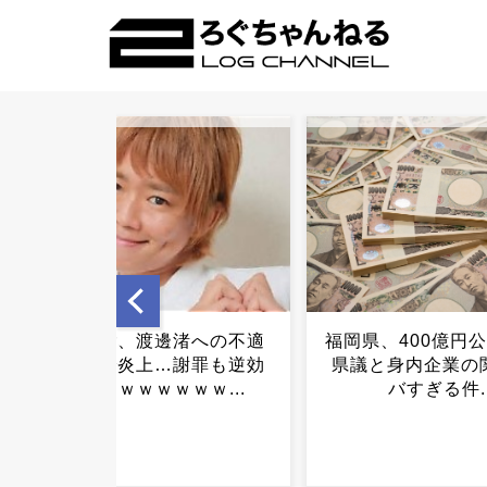
福岡県、400億円公園の闇…
【画像】イギリス
県議と身内企業の関係がヤ
ル、格の違いをみ
バすぎる件...
ｗｗｗ...