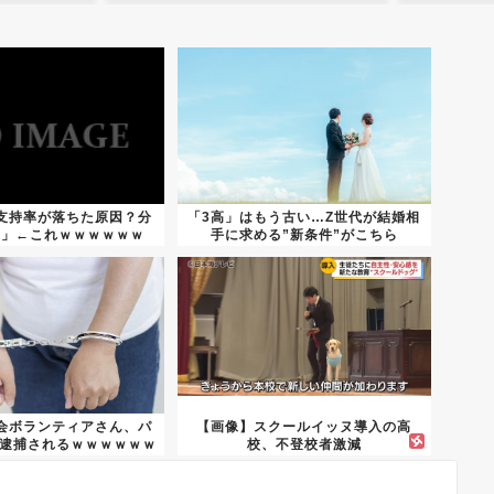
支持率が落ちた原因？分
「3高」はもう古い…Z世代が結婚相
ん」←これｗｗｗｗｗｗ
手に求める”新条件”がこちら
会ボランティアさん、パ
【画像】スクールイッヌ導入の高
で逮捕されるｗｗｗｗｗｗ
校、不登校者激減
ｗ