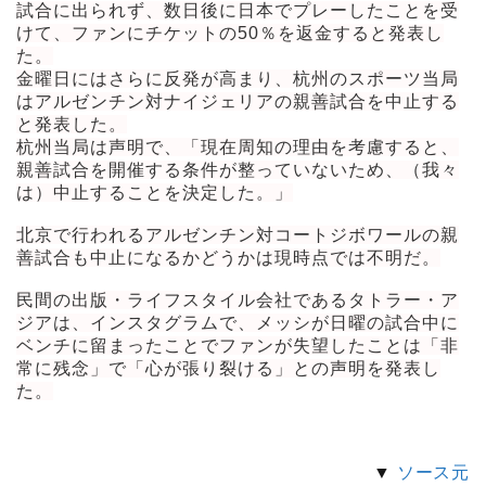
試合に出られず、数日後に日本でプレーしたことを受
けて、ファンにチケットの50％を返金すると発表し
た。
金曜日にはさらに反発が高まり、杭州のスポーツ当局
はアルゼンチン対ナイジェリアの親善試合を中止する
と発表した。
杭州当局は声明で、「現在周知の理由を考慮すると、
親善試合を開催する条件が整っていないため、（我々
は）中止することを決定した。」
北京で行われるアルゼンチン対コートジボワールの親
善試合も中止になるかどうかは現時点では不明だ。
民間の出版・ライフスタイル会社であるタトラー・ア
ジアは、インスタグラムで、メッシが日曜の試合中に
ベンチに留まったことでファンが失望したことは「非
常に残念」で「心が張り裂ける」との声明を発表し
た。
▼
ソース元