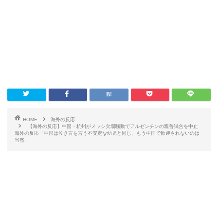
HOME
海外の反応
【海外の反応】中国・杭州がメッシ欠場騒動でアルゼンチンの親善試合を中止
海外の反応「中国は泣き言を言う不安定な幼児と同じ、もう中国で歓迎されないのは
当然」