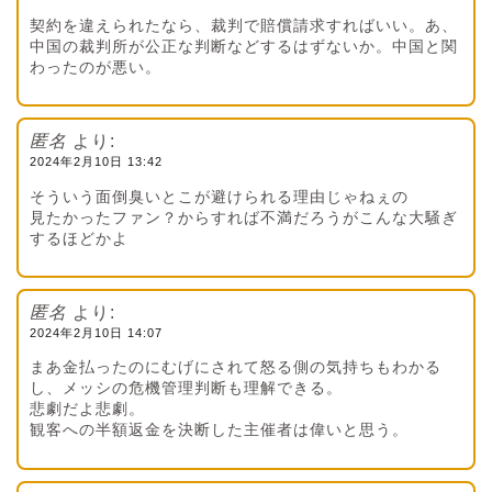
契約を違えられたなら、裁判で賠償請求すればいい。あ、
中国の裁判所が公正な判断などするはずないか。中国と関
わったのが悪い。
匿名
より:
2024年2月10日 13:42
そういう面倒臭いとこが避けられる理由じゃねぇの
見たかったファン？からすれば不満だろうがこんな大騒ぎ
するほどかよ
匿名
より:
2024年2月10日 14:07
まあ金払ったのにむげにされて怒る側の気持ちもわかる
し、メッシの危機管理判断も理解できる。
悲劇だよ悲劇。
観客への半額返金を決断した主催者は偉いと思う。