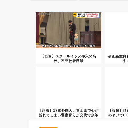
【画像】スクールイッヌ導入の高
改正皇室典
校、不登校者激減
や
【悲報】17歳外国人、富士山で心が
【悲報】渡
折れてしまい警察官らが交代で少年
のヤジでP
を...