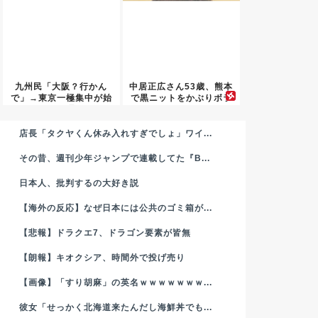
九州民「大阪？行かん
中居正広さん53歳、熊本
で」→東京一極集中が始
で黒ニットをかぶりボラ
まった理...
ンテ...
店長「タクヤくん休み入れすぎでしょ」ワイ...
その昔、週刊少年ジャンプで連載してた『B...
日本人、批判するの大好き説
【海外の反応】なぜ日本には公共のゴミ箱が...
【悲報】ドラクエ7、ドラゴン要素が皆無
【朗報】キオクシア、時間外で投げ売り
【画像】「すり胡麻」の英名ｗｗｗｗｗｗｗ...
彼女「せっかく北海道来たんだし海鮮丼でも...