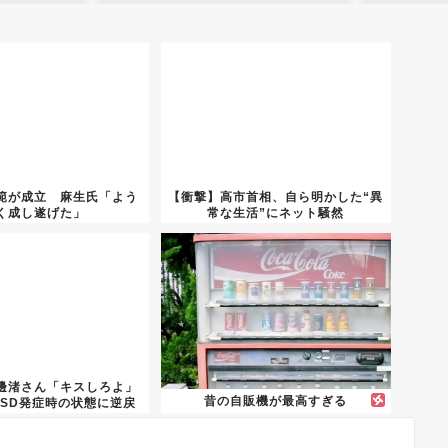
範が成立 麻生氏「よう
【衝撃】高市首相、自ら明かした“異
く成し遂げた」
常な生活”にネット騒然
邊渚さん「キスしろよ」
昔の自販機が最高すぎる
TSD発症時の状態に逆戻
り