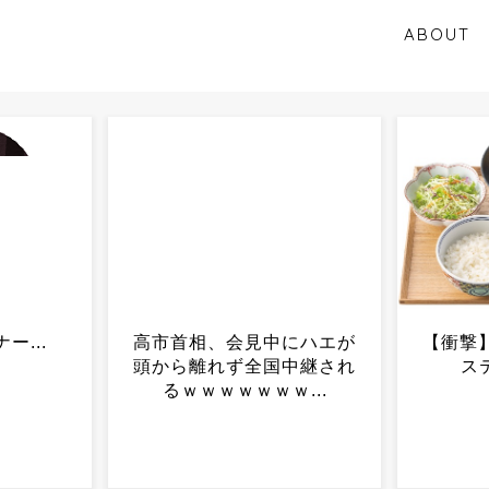
ABOUT
にハエが
【衝撃】吉野家、とうとう
安倍元
中継され
ステーキを出す...
いた”あ
...