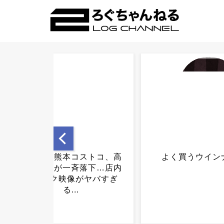
よく買うウインナー...
高市首相、会見中
頭から離れず全国
るｗｗｗｗｗｗｗ