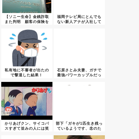
【ソニー生命】金銭詐取
福岡テレビ局にとんでも
また判明 顧客の保険を
ない新人アナが入社して
解約さ...
しまう...
私有地に不審者が出たの
石原さとみ夫妻、ガチで
で撃退した結果！
最強パワーカップルだっ
WWWWWW...
たｗｗ...
かりあげクン、サイコパ
部下「ガキが1匹生き残っ
スすぎて並みの人には笑
ているようです、念のた
いどこ...
め始...