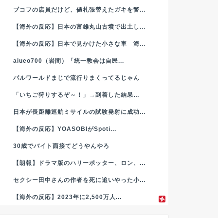
ブコフの店員だけど、値札張替えたガキを警...
【海外の反応】日本の富雄丸山古墳で出土し...
【海外の反応】日本で見かけた小さな車 海...
aiueo700（岩間）「統一教会は自民...
パルワールドまじで流行りまくってるじゃん
「いちご狩りするぞ～！」→到着した結果…
日本が長距離巡航ミサイルの試験発射に成功...
【海外の反応】YOASOBIがSpoti...
30歳でバイト面接てどうやんやろ
【朗報】ドラマ版のハリーポッター、ロン、...
セクシー田中さんの作者を死に追いやった小...
【海外の反応】2023年に2,500万人...