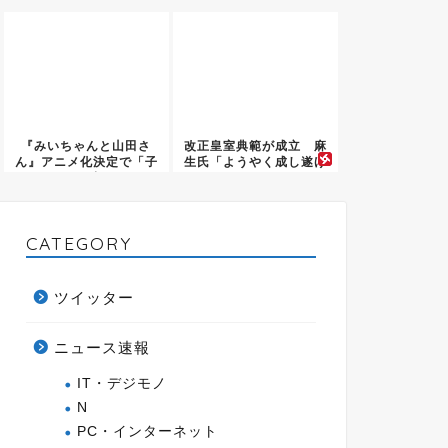
を」消...
PTSD発...
『みいちゃんと山田さ
改正皇室典範が成立 麻
ん』アニメ化決定で「子
生氏「ようやく成し遂げ
どもが標...
た」
CATEGORY
ツイッター
ニュース速報
IT・デジモノ
N
PC・インターネット