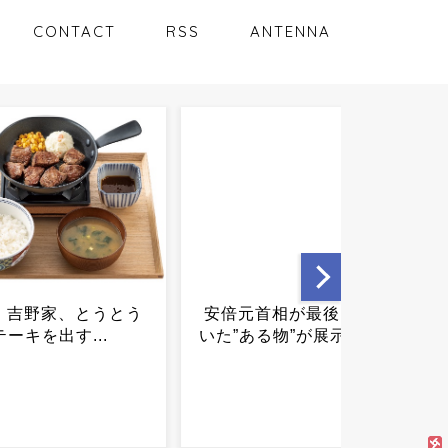
CONTACT
RSS
ANTENNA
首相が最後に握って
熊本で初の「酷暑日」→命
る物”が展示される...
に関わる極めて危険な暑
さ...