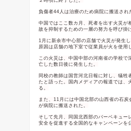
２時頃に終了した。
負傷者44人は治療のため病院に搬送され
中国ではここ数カ月、死者を出す火災が
故を抑制するための一層の努力を呼び掛
1月に新余市中心部の店舗で火災が発生
原因は店舗の地下室で従業員が火を使用
この火災は、中国中部の河南省の学校で
亡した数日後に発生した。
同校の教師は国営河北日報に対し、犠牲者
たと語った。国内メディアの報道では、
る。
また、11月には中国北部の山西省の石炭
が病院に搬送された。
そして先月、同国北西部のバーベキュー
安全を促進する全国的なキャンペーンを