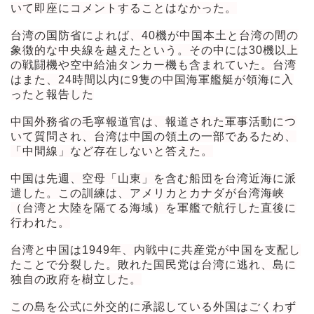
いて即座にコメントすることはなかった。
台湾の国防省によれば、40機が中国本土と台湾の間の
象徴的な中央線を越えたという。その中には30機以上
の戦闘機や空中給油タンカー機も含まれていた。台湾
はまた、24時間以内に9隻の中国海軍艦艇が領海に入
ったと報告した
中国外務省の毛寧報道官は、報道された軍事活動につ
いて質問され、台湾は中国の領土の一部であるため、
「中間線」など存在しないと答えた。
中国は先週、空母「山東」を含む船団を台湾近海に派
遣した。この訓練は、アメリカとカナダが台湾海峡
（台湾と大陸を隔てる海域）を軍艦で航行した直後に
行われた。
台湾と中国は1949年、内戦中に共産党が中国を支配し
たことで分裂した。敗れた国民党は台湾に逃れ、島に
独自の政府を樹立した。
この島を公式に外交的に承認している外国はごくわず