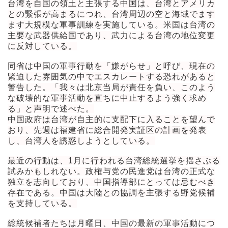
台湾を自国の領土と主張する中国は、台湾とアメリカ
との緊張が高まるにつれ、台湾周辺の空と海域でます
ます大規模な軍事訓練を実施している。米国は台湾の
主要な武器供給国であり、武力による台湾の地位変更
に反対している。
同省は中国の軍事行動を「嫌がらせ」と呼び、現在の
緊迫した雰囲気の中でエスカレートする恐れがあると
警告した。「我々は北京当局が責任を負い、このよう
な破壊的な軍事活動を直ちに中止するよう強く求め
る」と声明で述べた。
中国政府は台湾が自主的に支配下に入ることを望んで
おり、先週は福建省に総合開発実証区の計画を発表
し、台湾人を誘惑しようとしている。
最近の行動は、1月に行われる台湾総統選挙を揺さぶる
試みかもしれない。政権与党の民進党は台湾の正式な
独立を志向しており、中国指導部にとっては忌むべき
存在である。中国は大陸との協調を主張する野党候補
を支持している。
総統候補者たちは月曜日、中国の最新の軍事活動につ