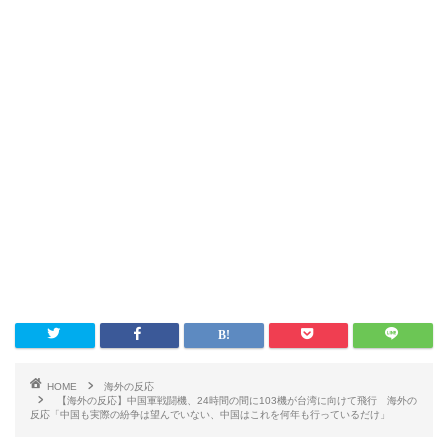
HOME
海外の反応
【海外の反応】中国軍戦闘機、24時間の間に103機が台湾に向けて飛行 海外の
反応「中国も実際の紛争は望んでいない、中国はこれを何年も行っているだけ」