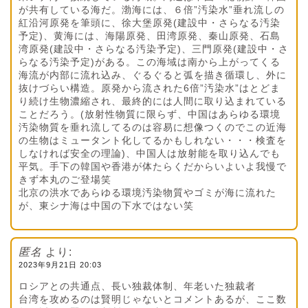
が共有している海だ。渤海には、６倍”汚染水”垂れ流しの
紅沿河原発を筆頭に、徐大堡原発(建設中・さらなる汚染
予定)、黄海には、海陽原発、田湾原発、秦山原発、石島
湾原発(建設中・さらなる汚染予定)、三門原発(建設中・さ
らなる汚染予定)がある。この海域は南から上がってくる
海流が内部に流れ込み、ぐるぐると弧を描き循環し、外に
抜けづらい構造。原発から流された6倍”汚染水”はとどま
り続け生物濃縮され、最終的には人間に取り込まれている
ことだろう。(放射性物質に限らず、中国はあらゆる環境
汚染物質を垂れ流してるのは容易に想像つくのでこの近海
の生物はミュータント化してるかもしれない・・・検査を
しなければ安全の理論)、中国人は放射能を取り込んでも
平気。手下の韓国や香港が体たらくだからいよいよ我慢で
きず本丸のご登場笑
北京の洪水であらゆる環境汚染物質やゴミが海に流れた
が、東シナ海は中国の下水ではない笑
匿名
より:
2023年9月21日 20:03
ロシアとの共通点、長い独裁体制、年老いた独裁者
台湾を攻めるのは賢明じゃないとコメントあるが、ここ数