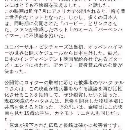
ンにはとても不快感を覚えました。」と話した。
この映画は昨年7月にアメリカで公開されると、瞬く間
に世界的なヒットとなった。しかし、多くの日本人
は、同時期に公開された「バービー」とリンクさせ
た、ファンが作成したネット上のミーム「バーベンハ
イマー」に不快感を抱いた。
ユニバーサル・ピクチャーズは当初、オッペンハイマ
ーの世界公開スケジュールから日本を外した。結局、
日本のインディペンデント映画配給会社であるビター
ズ・エンドに拾われ、アカデミー賞授賞式後の公開が
決まった。
公開前にロイターの取材に応じた被爆者のヤハタ テル
コさんは、この映画が核兵器をめぐる議論を再び活性
化させることを期待して、ぜひ鑑賞したいと語った。
現在86歳のヤハタさんは、原爆を開発した物理学者に
共感を覚えると語った。その思いは、金曜日にこの映
画を見た19歳の学生、カネモト リエさんも同じだっ
た。
「原爆が投下された広島と長崎は確かに被害者です。