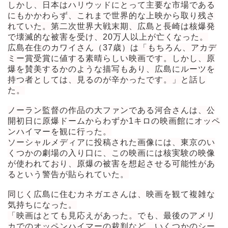
しかし、日本はハリウッドにとって主要な市場である
にもかかわらず、これまで世界的な上映から取り残さ
れていた。第二次世界大戦末期、広島と長崎は核爆発
で壊滅的な被害を受け、20万人以上が亡くなった。
広島在住のカワイさん（37歳）は「もちろん、アカデ
ミー賞受賞に値する素晴らしい映画です。しかし、原
爆を賛美するかのような描写もあり、広島にルーツを
持つ者としては、見るのが辛かったです。」と話し
た。
ノーラン監督の作品の大ファンである河合さんは、公
開初日に原爆ドームからわずか1キロの映画館にオッペ
ンハイマーを観に行った。
ソーシャルメディアに投稿された画像には、東京のい
くつかの劇場の入り口に、この映画には核実験の映像
が使われており、原爆の被害を想起させる可能性があ
るという警告が貼られていた。
同じく広島に住むカネガエさんは、映画を観て複雑な
気持ちになった。
「映画はとても見応えがあった。でも、最後のアメリ
カでのオッペンハイマーの裁判など、いくつかのシー