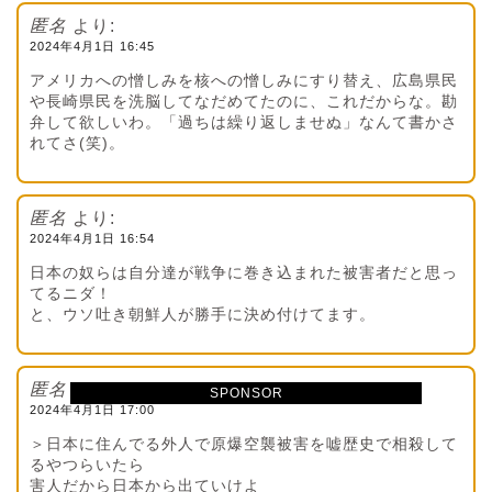
匿名
より:
2024年4月1日 16:45
アメリカへの憎しみを核への憎しみにすり替え、広島県民
や長崎県民を洗脳してなだめてたのに、これだからな。勘
弁して欲しいわ。「過ちは繰り返しませぬ」なんて書かさ
れてさ(笑)。
匿名
より:
2024年4月1日 16:54
日本の奴らは自分達が戦争に巻き込まれた被害者だと思っ
てるニダ！
と、ウソ吐き朝鮮人が勝手に決め付けてます。
匿名
より:
SPONSOR
2024年4月1日 17:00
＞日本に住んでる外人で原爆空襲被害を嘘歴史で相殺して
るやつらいたら
害人だから日本から出ていけよ