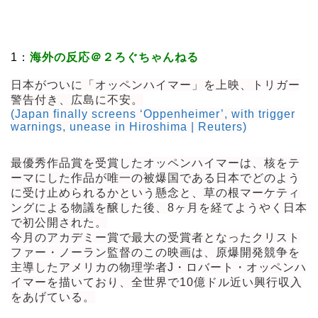
1：
海外の反応＠２ろぐちゃんねる
日本がついに「オッペンハイマー」を上映、トリガー
警告付き、広島に不安。
(Japan finally screens ‘Oppenheimer’, with trigger
warnings, unease in Hiroshima | Reuters)
最優秀作品賞を受賞したオッペンハイマーは、核をテ
ーマにした作品が唯一の被爆国である日本でどのよう
に受け止められるかという懸念と、草の根マーケティ
ングによる物議を醸した後、8ヶ月を経てようやく日本
で初公開された。
今月のアカデミー賞で最大の受賞者となったクリスト
ファー・ノーラン監督のこの映画は、原爆開発競争を
主導したアメリカの物理学者J・ロバート・オッペンハ
イマーを描いており、全世界で10億ドル近い興行収入
をあげている。