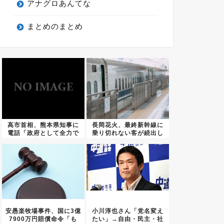
アナグロあんてな
まとめのまとめ
高市首相、熊本県知事に
長岡花火、最終新幹線に
電話「政府として全力で
乗り切れない客が続出し
支援」
た結果...
安愚楽牧場事件、国に3億
小川淳也さん「党名変え
7900万円賠償命令「も
たい」→自由・民主・社