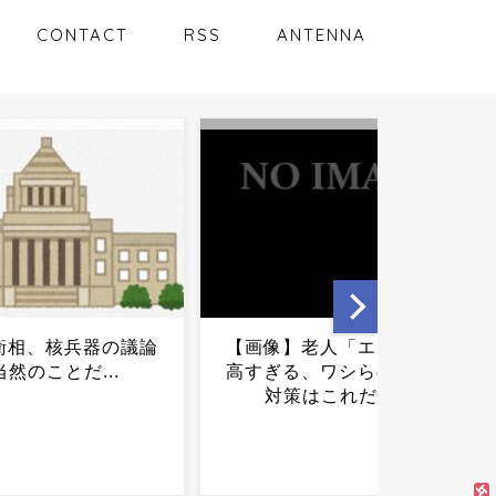
CONTACT
RSS
ANTENNA
】老人「エアコンは
【悲報】「盗撮・脅迫・デ
る、ワシらの熱中症
マ」埼玉クルド人への嫌が
策はこれだ」...
らせ、止まらない模様...