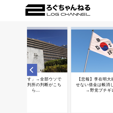
【悲報】李在明大統領「返
【悲報】日本が発
せない借金は帳消しでOK」
素、一つしかない
→野党ブチギレ...