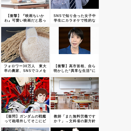
【衝撃】『映画ちいか
SNSで知り合った女子中
わ』可愛い映画だと思っ
学生にカラオケで性的な
て観に行...
暴行...
フォロワー30万人 東大
【衝撃】高市首相、自ら
卒の農家、SNSでコメを
明かした“異常な生活”に
売...
ネッ...
【疑問】ガンダムの戦艦
教師「また無料労働です
って砲塔外してそこにビ
か？」→文科省の新方針
ームラ...
に困惑...