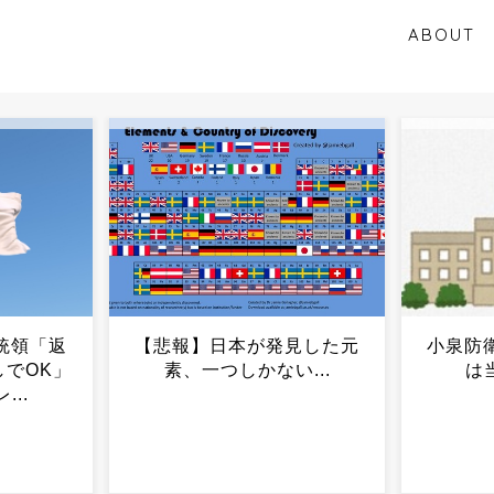
ABOUT
見した元
小泉防衛相、核兵器の議論
【画像
...
は当然のことだ...
高すぎ
対