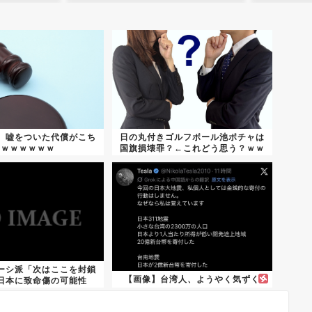
、嘘をついた代償がこち
日の丸付きゴルフボール池ポチャは
らｗｗｗｗｗｗ
国旗損壊罪？←これどう思う？ｗｗ
ｗｗ...
ーシ派「次はここを封鎖
【画像】台湾人、ようやく気ずく
日本に致命傷の可能性