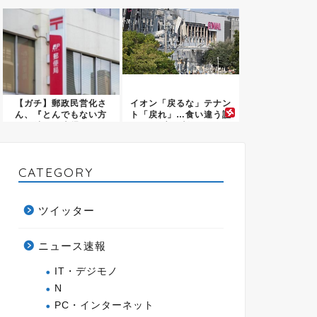
っ...
会あた...
【ガチ】郵政民営化さ
イオン「戻るな」テナン
ん、『とんでもない方
ト「戻れ」…食い違う証
法』で大爆...
言が判...
CATEGORY
ツイッター
ニュース速報
IT・デジモノ
N
PC・インターネット