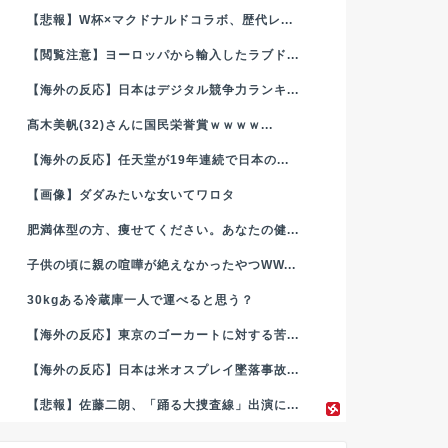
【悲報】W杯×マクドナルドコラボ、歴代レ...
【閲覧注意】ヨーロッパから輸入したラブド...
【海外の反応】日本はデジタル競争力ランキ...
髙木美帆(32)さんに国民栄誉賞ｗｗｗｗ...
【海外の反応】任天堂が19年連続で日本の...
【画像】ダダみたいな女いてワロタ
肥満体型の方、痩せてください。あなたの健...
子供の頃に親の喧嘩が絶えなかったやつWW...
30kgある冷蔵庫一人で運べると思う？
【海外の反応】東京のゴーカートに対する苦...
【海外の反応】日本は米オスプレイ墜落事故...
【悲報】佐藤二朗、「踊る大捜査線」出演に...