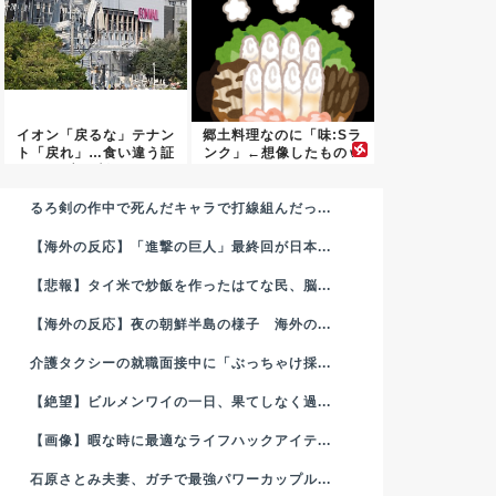
イオン「戻るな」テナン
郷土料理なのに「味:Sラ
ト「戻れ」…食い違う証
ンク」←想像したものｗ
言が判...
ｗｗ...
るろ剣の作中で死んだキャラで打線組んだっ...
【海外の反応】「進撃の巨人」最終回が日本...
【悲報】タイ米で炒飯を作ったはてな民、脳...
【海外の反応】夜の朝鮮半島の様子 海外の...
介護タクシーの就職面接中に「ぶっちゃけ採...
【絶望】ビルメンワイの一日、果てしなく過...
【画像】暇な時に最適なライフハックアイテ...
石原さとみ夫妻、ガチで最強パワーカップル...