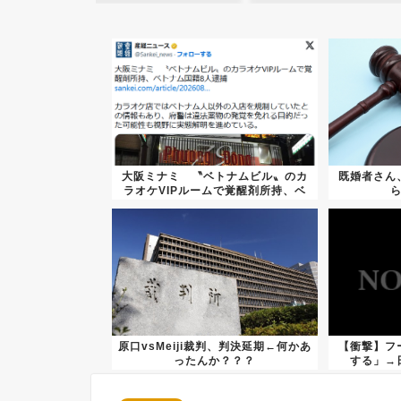
大阪ミナミ 〝ベトナムビル〟のカ
既婚者さん
ラオケVIPルームで覚醒剤所持、ベ
ト...
原口vsMeiji裁判、判決延期←何かあ
【衝撃】フ
ったんか？？？
する」→