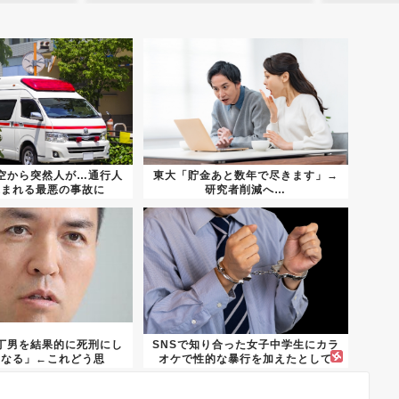
空から突然人が…通行人
東大「貯金あと数年で尽きます」→
込まれる最悪の事故に
研究者削減へ…
丁男を結果的に死刑にし
SNSで知り合った女子中学生にカラ
になる」←これどう思
オケで性的な暴行を加えたとして
う？？？
50...