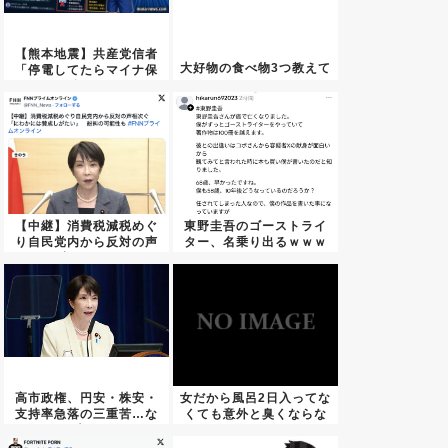
【熊本地震】共産党信者
大好物の食べ物3つ教えて
「停電してたらマイナ保
険証は...
【中継】消費税減税めぐ
東野圭吾のゴーストライ
り自民党内から反対の声
ター、名乗り出るｗｗｗ
相次ぐ...
ｗｗｗ
高市政権、円安・株安・
女だから風呂2日入ってな
支持率急落の三重苦…な
くても意外と臭くならな
お本人...
いん...