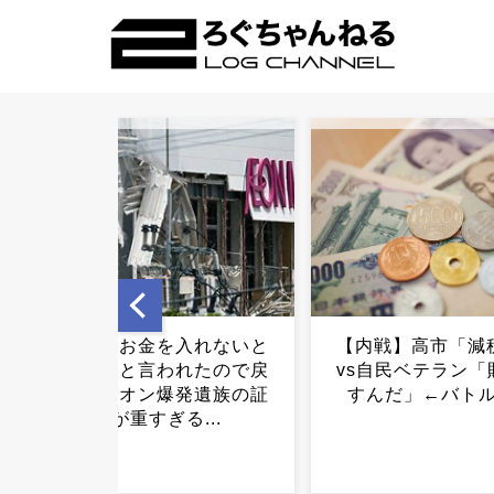
【内戦】高市「減税やる」
高市首相、熊本県
vs自民ベテラン「財源どう
話「政府として
すんだ」←バトル開始...
援」...