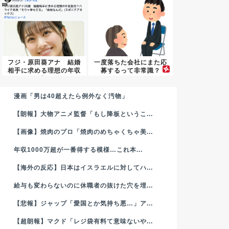
フジ・原田葵アナ 結婚
一度落ちた会社にまた応
相手に求める理想の年収
募するって非常識？
「...
漫画「男は40超えたら例外なく汚物」
【朗報】大物アニメ監督「もし降板というこ...
【画像】焼肉のプロ「焼肉のめちゃくちゃ美...
年収1000万超が一番得する模様…これ本...
【海外の反応】日本はイスラエルに対してハ...
給与も変わらないのに休職者の抜けた穴を埋...
【悲報】ジャップ「愛国とか気持ち悪…」ア...
【超朗報】マクド「レジ袋有料て意味ないや...