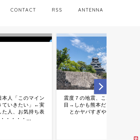
CONTACT
RSS
ANTENNA
の地震、これで８回
倉田真由美「人の救助中に
かも熊本だけで３回
ペット救助を叫ぶな」←賛
ヤバすぎやろ…...
否真っ二つに...