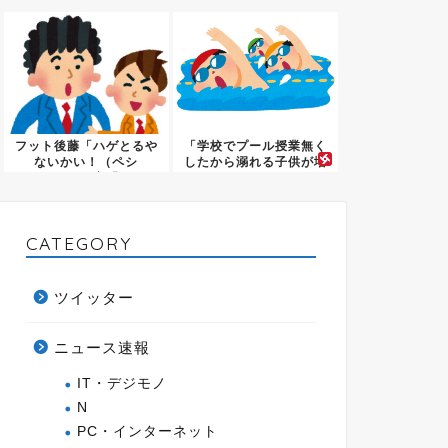
ｗｗｗ...
フット後藤「ハゲとるや
「学校でプール授業無く
ないかい！（ペシ
したから溺れる子供が増
ッ！）」客「...
えた！...
CATEGORY
ツイッター
ニュース速報
IT・デジモノ
N
PC・インターネット