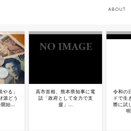
ABOUT
知事に電
令和の日本人「このマイン
震度７
全力で支
ドで生きていきたい」←実
目→し
際に試した人、お気持ち表
とか
明・・・・・...