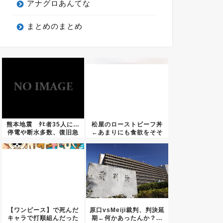
アナグロあんてな
まとめのまとめ
熊本地震 ﾀﾋ者35人に…
松屋のローストビーフ丼
停電や断水多数、復旧急
←あまりにも食欲をそそ
ぐ
らなさ...
【ワンピース】で死んだ
原口vsMeiji裁判、判決延
キャラで打順組んだった
期←何かあったんか？...