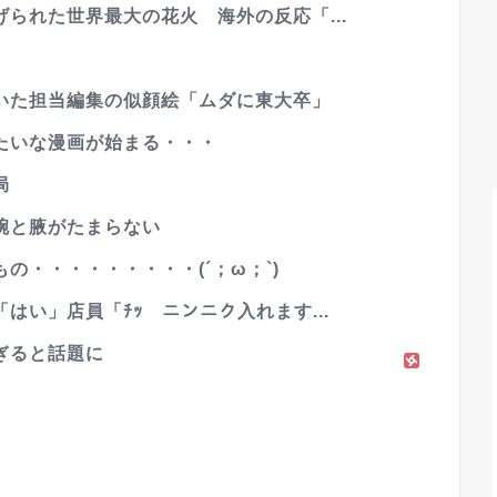
られた世界最大の花火 海外の反応「...
いた担当編集の似顔絵「ムダに東大卒」
たいな漫画が始まる・・・
局
腕と腋がたまらない
の・・・・・・・・・(´；ω；`)
はい」店員「ﾁｯ ニンニク入れます...
ぎると話題に