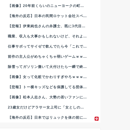
【画像】20年前くらいのニューヨークの町...
【海外の反応】日本の民間ロケット会社スペ...
【悲報】伊東純也さんの弁護士、既に3代目...
職業、収入も大事かもしれないけど、それよ...
仕事サボってサイゼで飲んでたら今「これで...
前作の主人公がめちゃくちゃ弱いゲームｗｗ...
除雪ってガソリン撒いて火付けたら一瞬で終...
【画像】女って化粧でかわりすぎやろｗｗｗ...
【悲報】トー横キッズなどを保護してる団体...
【画像】松本人志さん、大勢の若いファンに...
23歳女だけどアラサー女上司に「女としの...
【海外の反応】日本ではリュックを体の前に...