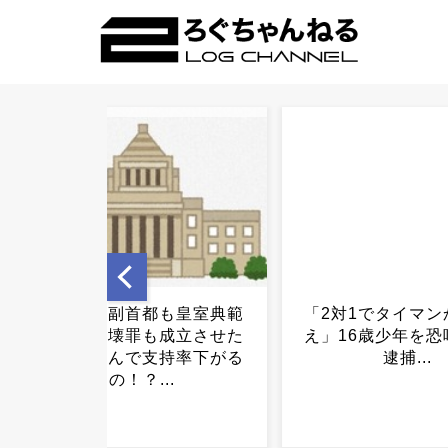
「2対1でタイマンか金を払
福岡テレビ局にと
え」16歳少年を恐喝未遂で
い新人アナが入社
逮捕...
うｗｗｗ..