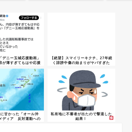
「デニー玉城応援動画」
【絶望】スマイリーキクチ、27年続
容が薄すぎてもはや応援
く誹謗中傷の始まりがヤバすぎた
にな...
動に甘かった「オール沖
私有地に不審者が出たので撃退した
メディア 反対運動への
結果！
批判〝...
WWWWWWWWWWWWWWW...