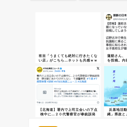
有吉「うまくても絶対に行きたくな
蓮舫さん、
い店」がこちら…ネットも共感ｗｗ
を投稿。内
ｗｗ...
【北海道】署内で上司立会いの下点
反基地活
検中に…２０代警察官が拳銃誤発
縄」県政と
射 弾...