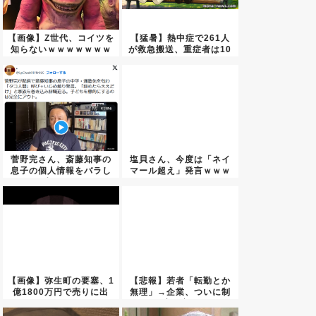
【画像】Z世代、コイツを
【猛暑】熱中症で261人
知らないｗｗｗｗｗｗｗ
が救急搬送、重症者は10
ｗｗ...
人...
菅野完さん、斎藤知事の
塩貝さん、今度は「ネイ
息子の個人情報をバラし
マール超え」発言ｗｗｗ
虐めを...
ｗｗｗ...
【画像】弥生町の要塞、1
【悲報】若者「転勤とか
億1800万円で売りに出
無理」→企業、ついに制
さ...
度を変...