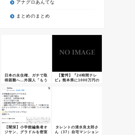
アナグロあんてな
まとめのまとめ
日本の永住権、ガチで取
【驚愕】『24時間テレ
得困難へ…外国人「もう
ビ』熊本県に1000万円の
日本は...
義...
【闇深】小学館編集者オ
タレントの清水良太郎さ
ジサン、グラドルを密室
ん（37）自宅マンション