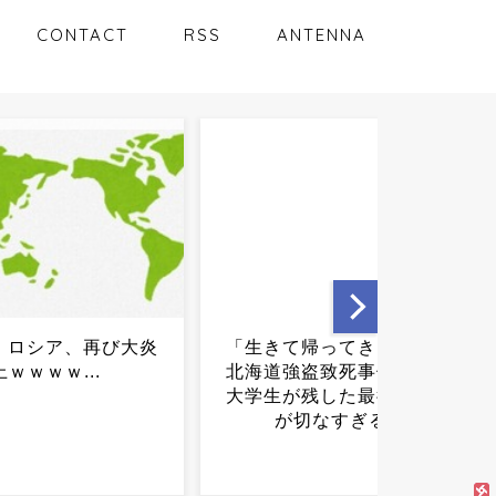
CONTACT
RSS
ANTENNA
て帰ってきます」→
もうそろそろ1000円硬貨作
強盗致死事件、被害
った方がよくない？...
が残した最後の投稿
切なすぎる...