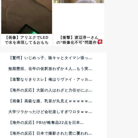
【画像】アリエクでLED
【衝撃】渡辺淳一さん
で水を表現してるおもち
の“映像化不可”問題作を
ゃを...
実娘が...
【驚愕】いじめっ子、陰キャとタイマン張っ...
無期懲役、去年の仮釈放わずか４人…もう実...
【進撃なりきりスレ】俺はリヴァイ・アッカ...
【海外の反応】大阪の人はわざと力任せにぶ...
【画像】高級な服、乳首が丸見えｗｗｗｗｗ...
大学ツラかったけど会社楽しすぎワロタｗｗ...
【海外の反応】FBIが略奪品22点を日本...
【海外の反応】日本で撮影された雲に覆われ...