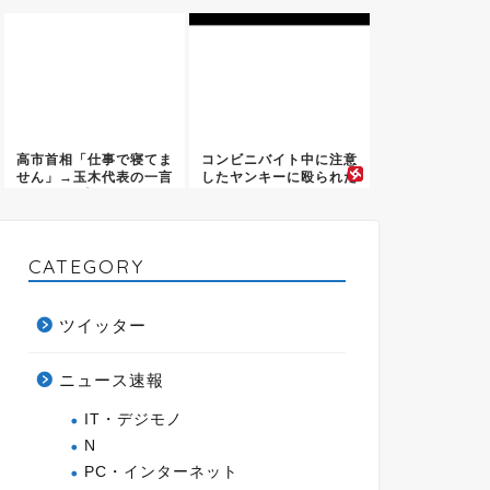
に呼び...
でﾀ...
高市首相「仕事で寝てま
コンビニバイト中に注意
せん」→玉木代表の一言
したヤンキーに殴られた
が火の...
ったw
CATEGORY
ツイッター
ニュース速報
IT・デジモノ
N
PC・インターネット