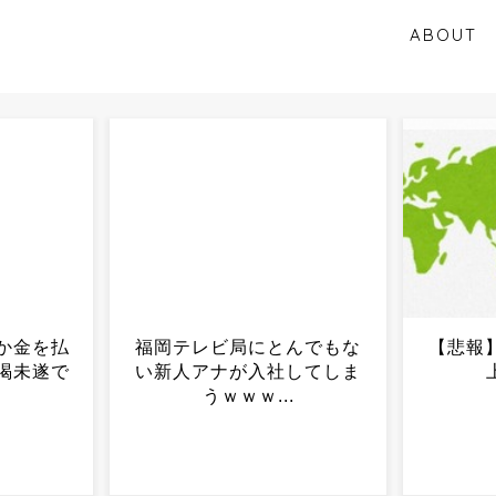
ABOUT
んでもな
【悲報】ロシア、再び大炎
「生き
してしま
上ｗｗｗｗ...
北海道
.
大学生
が