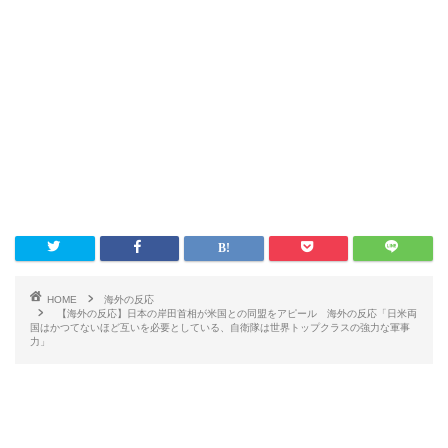
HOME
海外の反応
【海外の反応】日本の岸田首相が米国との同盟をアピール 海外の反応「日米両
国はかつてないほど互いを必要としている、自衛隊は世界トップクラスの強力な軍事
力」