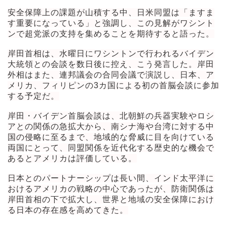
安全保障上の課題が山積する中、日米同盟は「ますま
す重要になっている」と強調し、この見解がワシント
ンで超党派の支持を集めることを期待すると語った。
岸田首相は、水曜日にワシントンで行われるバイデン
大統領との会談を数日後に控え、こう発言した。岸田
外相はまた、連邦議会の合同会議で演説し、日本、ア
メリカ、フィリピンの3カ国による初の首脳会談に参加
する予定だ。
岸田・バイデン首脳会談は、北朝鮮の兵器実験やロシ
アとの関係の急拡大から、南シナ海や台湾に対する中
国の侵略に至るまで、地域的な脅威に目を向けている
両国にとって、同盟関係を近代化する歴史的な機会で
あるとアメリカは評価している。
日本とのパートナーシップは長い間、インド太平洋に
おけるアメリカの戦略の中心であったが、防衛関係は
岸田首相の下で拡大し、世界と地域の安全保障におけ
る日本の存在感を高めてきた。