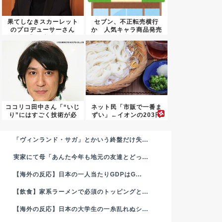
果てしなきスカーレット
セブン、不正転売横行
のプロデューサーさん
か 人気キャラ商品発売
「ジブリ...
前
ココリコ田中さん「“いじ
ネット民「市販で一番ま
り”にはすごく技術が必
ずい」←イオンの203円
要」...
そう...
「ヴィンランド・サガ」とかいう終盤だけ失...
実家にて母「あんた今年も地元の友達とどっ...
【海外の反応】日本の一人当たりGDPはG...
【飲食】家系ラーメンで必須のトッピングと...
【海外の反応】日本の大学生の一糸乱れぬシ...