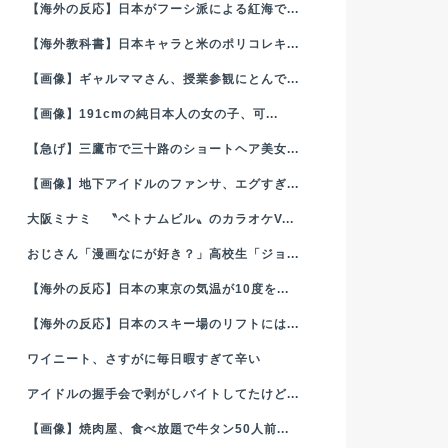
【海外の反応】日本がフーシ派による紅海で...
【海外教科書】日本キャラと米のポリコレキ...
【画像】ギャルママさん、授業参観にとんで...
【画像】191cmの純日本人の女の子、可...
【急げ】三鷹市で三十路のショートヘア美女...
【画像】地下アイドルのファンサ、エグすぎ...
大阪ミナミ 〝ベトナムビル〟のカラオケV...
おじさん「漫画なにが好き？」高校生「ジョ...
【海外の反応】日本の東京の気温が10度を...
【海外の反応】日本のスキー場のリフトには...
ワイニート、さすがに毎日暇すぎて辛い
アイドルの握手会で剥がしバイトしてたけど...
【画像】焼肉屋、食べ放題で牛タン50人前...