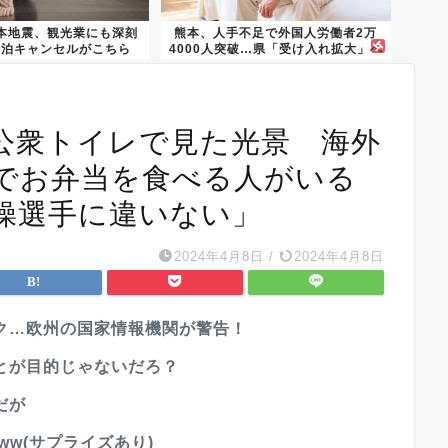
本地震、観光業にも深刻
熊本、人手不足で外国人労働者2万
宿泊キャンセルがこちら
4000人突破…県「受け入れ拡大」へ
公衆トイレで見た光景 海外
でお弁当を食べる人がいる
操選手に違いない」
2024年4月8日
/
2024年4月8日
ク…欧州の国家情報機関が警告！
とが目的じゃないだろ？
だが
w(サプライズあり)