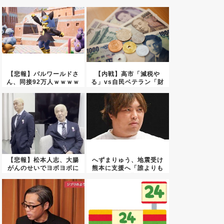
【悲報】パルワールドさ
【内戦】高市「減税や
ん、同接92万人ｗｗｗｗ
る」vs自民ベテラン「財
ｗｗ...
源どう...
【悲報】松本人志、大腸
へずまりゅう、地震受け
がんのせいでヨボヨボに
熊本に支援へ「誰よりも
なる
早く駆...