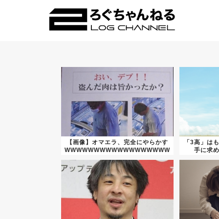
【画像】オマエラ、完全にやらかす
「3高」は
WWWWWWWWWWWWWWWWWW
手に求め
...