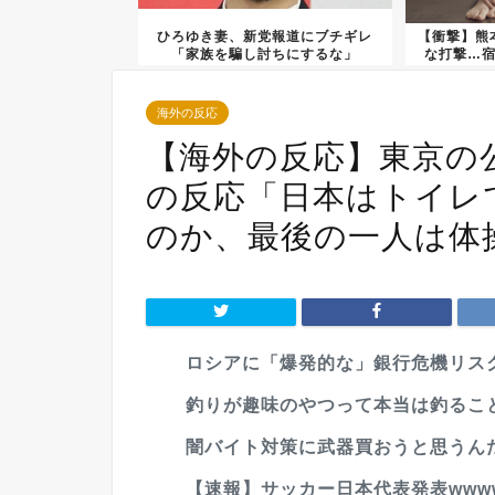
ひろゆき妻、新党報道にブチギレ
【衝撃】熊
「家族を騙し討ちにするな」
な打撃…
海外の反応
【海外の反応】東京の
の反応「日本はトイレ
のか、最後の一人は体
ロシアに「爆発的な」銀行危機リス
釣りが趣味のやつって本当は釣るこ
闇バイト対策に武器買おうと思うん
【速報】サッカー日本代表発表wwww