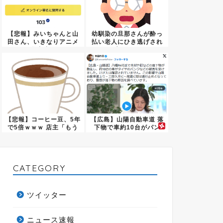
【悲報】みいちゃんと山
幼馴染の旦那さんが酔っ
田さん、いきなりアニメ
払い老人にひき逃げされ
化中止...
亡くな...
【悲報】コーヒー豆、5年
【広島】山陽自動車道 落
で5倍ｗｗｗ 店主「もう
下物で車約10台がパン
限...
ク ...
CATEGORY
ツイッター
ニュース速報