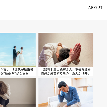
ABOUT
もう古い…Z世代が結婚相
【悲報】三山凌輝さん、不倫報道を
る”新条件”がこちら
自身が経営する店の「あんかけ丼」
で謝...