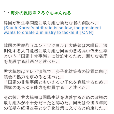
1：
海外の反応＠２ろぐちゃんねる
韓国が出生率問題に取り組む新たな省の創設へ。
(South Korea’s birthrate is so low, the president
wants to create a ministry to tackle it | CNN)
韓国の尹錫烈（ユン・ソクヨル）大統領は木曜日、深
刻化する人口危機に取り組む同国の悪名高い低出生率
という「国家非常事態」に対処するため、新たな省庁
を創設する計画だと述べた。
尹大統領はテレビ演説で、少子化対策省の設置に向け
議会の協力を求めると述べた。
「国家の非常事態ともいえる少子化を克服するため、
国家のあらゆる能力を動員する」と述べた。
その後、尹大統領は国民生活を改善するための政権の
取り組みが不十分だったと認めた。同氏は今後３年間
の任期を経済改善と少子化対策に充てると約束した。