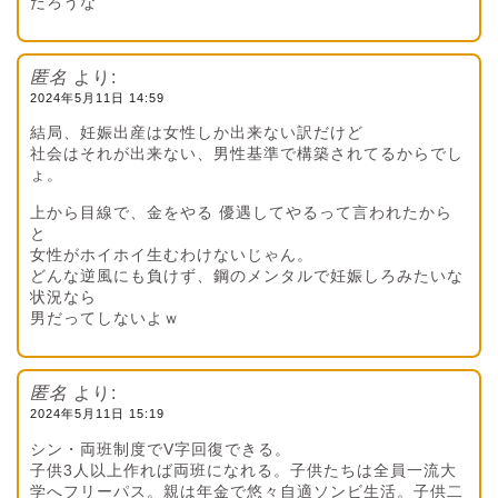
だろうな
匿名
より:
2024年5月11日 14:59
結局、妊娠出産は女性しか出来ない訳だけど
社会はそれが出来ない、男性基準で構築されてるからでし
ょ。
上から目線で、金をやる 優遇してやるって言われたから
と
女性がホイホイ生むわけないじゃん。
どんな逆風にも負けず、鋼のメンタルで妊娠しろみたいな
状況なら
男だってしないよｗ
匿名
より:
2024年5月11日 15:19
シン・両班制度でV字回復できる。
子供3人以上作れば両班になれる。子供たちは全員一流大
学へフリーパス。親は年金で悠々自適ソンビ生活。子供二