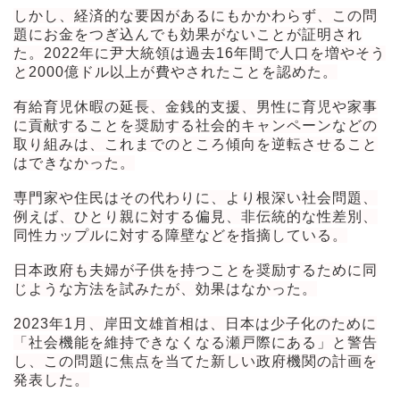
しかし、経済的な要因があるにもかかわらず、この問
題にお金をつぎ込んでも効果がないことが証明され
た。2022年に尹大統領は過去16年間で人口を増やそう
と2000億ドル以上が費やされたことを認めた。
有給育児休暇の延長、金銭的支援、男性に育児や家事
に貢献することを奨励する社会的キャンペーンなどの
取り組みは、これまでのところ傾向を逆転させること
はできなかった。
専門家や住民はその代わりに、より根深い社会問題、
例えば、ひとり親に対する偏見、非伝統的な性差別、
同性カップルに対する障壁などを指摘している。
日本政府も夫婦が子供を持つことを奨励するために同
じような方法を試みたが、効果はなかった。
2023年1月、岸田文雄首相は、日本は少子化のために
「社会機能を維持できなくなる瀬戸際にある」と警告
し、この問題に焦点を当てた新しい政府機関の計画を
発表した。