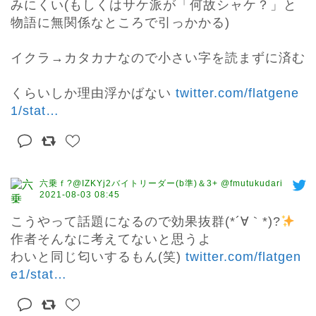
みにくい(もしくはサケ派が「何故シャケ？」と
物語に無関係なところで引っかかる)

イクラ→カタカナなので小さい字を読まずに済む

くらいしか理由浮かばない 
twitter.com/flatgene
1/stat
…
六乗ｆ?@IZKYj2バイトリーダー(b準)＆3+ @fmutukudari
2021-08-03 08:45
こうやって話題になるので効果抜群(*´∀｀*)?
作者そんなに考えてないと思うよ

わいと同じ匂いするもん(笑) 
twitter.com/flatgen
e1/stat
…