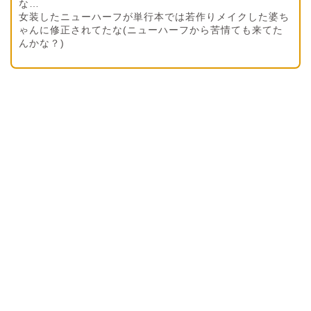
な…
女装したニューハーフが単行本では若作りメイクした婆ち
ゃんに修正されてたな(ニューハーフから苦情ても来てた
んかな？)