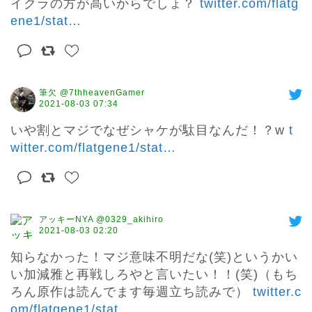
イクラの方が高いからでしょ？ 
twitter.com/flatg
ene1/stat
…
筆欠 @7thheavenGamer
2021-08-03 07:34
いや割とマジでなぜシャケが駄目なんだ！？w 
t
witter.com/flatgene1/stat
…
アッキーNYA @0329_akihiro
2021-08-03 02:20
知らなかった！マジ意味不明だな(笑)というかい
い加減雅と再戦しろやと言いたい！！(笑)（もち
ろん原作は読んでます毎週立ち読みで） 
twitter.c
om/flatgene1/stat
…