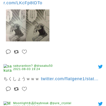
r.com/LKcFp8tDTo
sakuranbon? @drasaku50
2021-08-03 19:24
ちくしょうｗｗｗ 
twitter.com/flatgene1/stat
…
Moonlight水晶Daybreak @pure_crystal