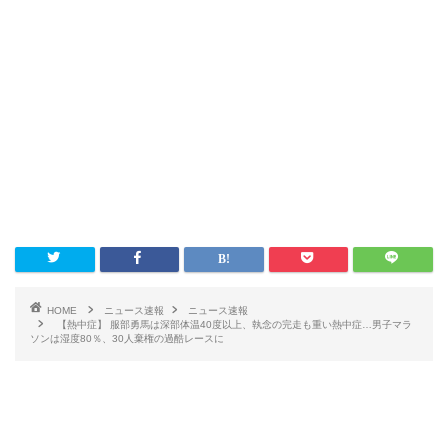
HOME
ニュース速報
ニュース速報
【熱中症】 服部勇馬は深部体温40度以上、執念の完走も重い熱中症…男子マラ
ソンは湿度80％、30人棄権の過酷レースに