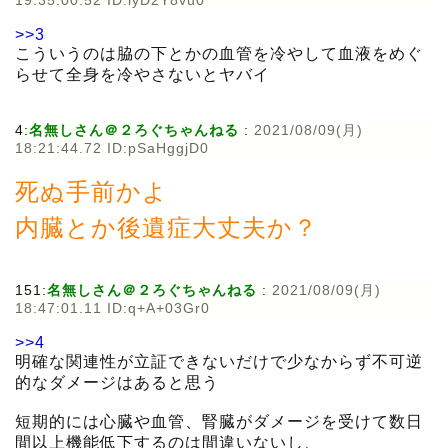
19:35:00.52 ID:iyD2Y8vu0
>>3
こういうのは脇の下とかの血管を冷やして血液をめぐ
らせて全身を冷やさないとヤバイ
4:
名無しさん＠２ろぐちゃんねる
:
2021/08/09(月)
18:21:44.72 ID:pSaHggjD0
死ぬ手前かよ
内臓とか後遺症大丈夫か？
151:
名無しさん＠２ろぐちゃんねる
:
2021/08/09(月)
18:47:01.11 ID:q+A+03Gr0
>>4
明確な関連性が立証できないだけで少なからず不可逆
的なダメージはあると思う
短期的には心臓や血管、腎臓がダメージを受けて数日
間以上機能低下するのは間違いないし、