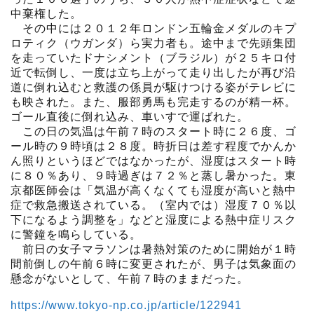
中棄権した。
その中には２０１２年ロンドン五輪金メダルのキプ
ロティク（ウガンダ）ら実力者も。途中まで先頭集団
を走っていたドナシメント（ブラジル）が２５キロ付
近で転倒し、一度は立ち上がって走り出したが再び沿
道に倒れ込むと救護の係員が駆けつける姿がテレビに
も映された。また、服部勇馬も完走するのが精一杯。
ゴール直後に倒れ込み、車いすで運ばれた。
この日の気温は午前７時のスタート時に２６度、ゴ
ール時の９時頃は２８度。時折日は差す程度でかんか
ん照りというほどではなかったが、湿度はスタート時
に８０％あり、９時過ぎは７２％と蒸し暑かった。東
京都医師会は「気温が高くなくても湿度が高いと熱中
症で救急搬送されている。（室内では）湿度７０％以
下になるよう調整を」などと湿度による熱中症リスク
に警鐘を鳴らしている。
前日の女子マラソンは暑熱対策のために開始が１時
間前倒しの午前６時に変更されたが、男子は気象面の
懸念がないとして、午前７時のままだった。
https://www.tokyo-np.co.jp/article/122941