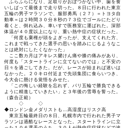
ふらふらになり、足取りがおぼつかない中、歯を食
いしばって最後まで走り切った。８日に行われた東京
五輪の男子マラソンで、服部勇馬（２７）＝トヨタ自
動車＝は２時間３０分８秒の７３位でゴールにたどり
着くと、倒れ込み、車いすで医務室に運ばれた。深部
体温が４０度以上になり、重い熱中症の症状だった。
「何度も棄権が頭をよぎったが、支えてくれた方、
これまで戦ってきた選手の思いを踏みにじるようなこ
とは絶対にしたくなかった」
ここ数カ月はアキレス腱けん痛や膝の痛みがあり、
何度も「スタートラインに立てないのでは」と不安の
日々を過ごしてきた。だが、レースが始まれば迷いは
なかった。２０キロ付近まで先頭集団に食らいつき、
今大会に懸ける覚悟をみせた。
「この悔しい経験を忘れず、パリ五輪で勝負できる
ように精進していきたい」と３年後の雪辱を誓った。
（森合正範）
◇ ◇
◆ロンドン金メダリストも…高湿度はリスク高
東京五輪最終日の８日、札幌市内で行われた男子マ
ラソンは過酷なレースとなった。スタートラインに立
った１０６選手のうち、３０人が熱中症症状などで途