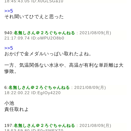
18:45:43.05 ID:X0GLSGa10
>>5
それ聞いてひでえと思った
940:
名無しさん＠２ろぐちゃんねる
:
2021/08/09(月)
21:17:09.74 ID:oWPU2O8b0
>>5
おかげで金メダルいっぱい取れたよね。
一方、気温関係ない水泳や、高温が有利な単距離は大
惨敗。
6:
名無しさん＠２ろぐちゃんねる
:
2021/08/09(月)
18:22:00.22 ID:EgIOy4220
小池
責任取れよ
197:
名無しさん＠２ろぐちゃんねる
:
2021/08/09(月)
18:53:59.80 ID:E0cSMEYZ0