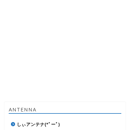
ANTENNA
しぃアンテナ(*ﾟーﾟ)