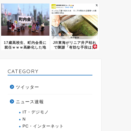
ｗｗｗ...
和也...
17歳高校生、町内会長に
JR東海がリニア井戸枯れ
就任ｗｗｗ高齢化した地
で陳謝「有効な手段は見
域を...
つか...
CATEGORY
ツイッター
ニュース速報
IT・デジモノ
N
PC・インターネット