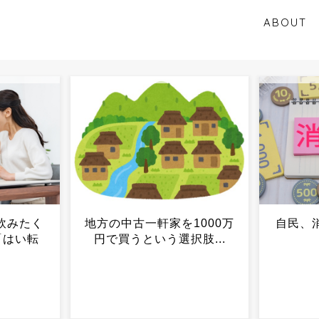
ABOUT
1000万
自民、消費減税を事実上了
セルフ
肢...
承...
増、店