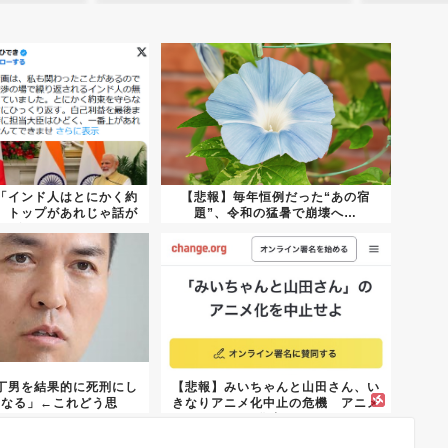
「インド人はとにかく約
【悲報】毎年恒例だった“あの宿
。トップがあれじゃ話が
題”、令和の猛暑で崩壊へ…
進ま...
丁男を結果的に死刑にし
【悲報】みいちゃんと山田さん、い
になる」←これどう思
きなりアニメ化中止の危機 アニメ
う？？？
化中...