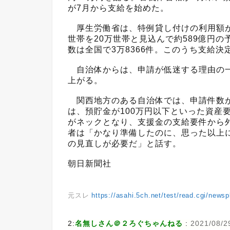
が7月から支給を始めた。
厚生労働省は、特例貸し付けの利用額が
世帯を20万世帯と見込んで約589億円
数は全国で3万8366件。このうち支給決定
自治体からは、申請が低迷する理由の一
上がる。
関西地方のある自治体では、申請件数が
は、預貯金が100万円以下といった資産
がネックとなり、支援金の支給要件から
者は「かなり準備したのに、思った以上
の見直しが必要だ」と話す。
朝日新聞社
元スレ
https://asahi.5ch.net/test/read.cgi/news
2:
名無しさん＠２ろぐちゃんねる
:
2021/08/2