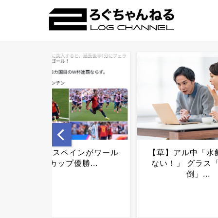
【草】アル中「水飲みたく
地方の中古一軒家を
ない！」 グラス「はい転
円で買うという選択
倒」...