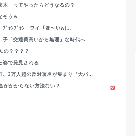
茨木」ってやったらどうなるの？
なそうｗ
ﾝﾌﾞｫﾝ ワイ「ほ〜いw(...
」子「交通費高いから無理」な時代へ…
んの？？？？
た姿で発見される
、3万人超の反対署名が集まり『大パ...
ら金がかからない方法ない？