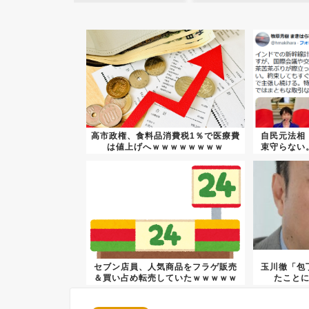
高市政権、食料品消費税1％で医療費
自民元法相
は値上げへｗｗｗｗｗｗｗｗ
束守らない
セブン店員、人気商品をフラゲ販売
玉川徹「包
＆買い占め転売していたｗｗｗｗｗ
たこと
ｗｗ...