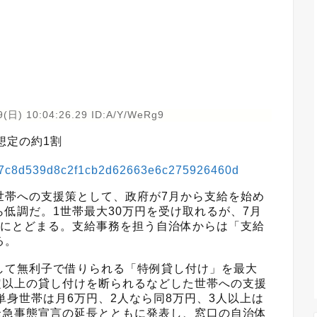
9(日) 10:04:26.29 ID:A/Y/WeRg9
想定の約1割
28337c8d539d8c2f1cb2d62663e6c275926460d
帯への支援策として、政府が7月から支給を始め
低調だ。1世帯最大30万円を受け取れるが、7月
割にとどまる。支給事務を担う自治体からは「支給
る。
て無利子で借りられる「特例貸し付け」を最大
定以上の貸し付けを断られるなどした世帯への支援
単身世帯は月6万円、2人なら同8万円、3人以上は
緊急事態宣言の延長とともに発表し、窓口の自治体