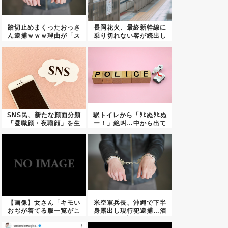
踏切止めまくったおっさ
長岡花火、最終新幹線に
ん逮捕ｗｗｗ理由が「ス
乗り切れない客が続出し
トレス...
た結果...
SNS民、新たな顔面分類
駅トイレから「ﾀﾋぬﾀﾋぬ
「昼職顔・夜職顔」を生
ー！」絶叫…中から出て
み出...
き...
【画像】女さん「キモい
米空軍兵長、沖縄で下半
おぢが着てる服一覧がこ
身露出し現行犯逮捕…酒
ちら」
に酔っ...