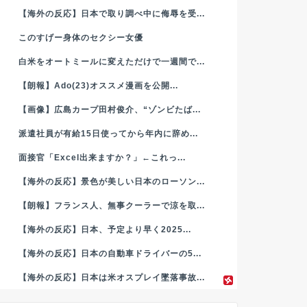
【海外の反応】日本で取り調べ中に侮辱を受...
このすげー身体のセクシー女優
白米をオートミールに変えただけで一週間で...
【朗報】Ado(23)オススメ漫画を公開...
【画像】広島カープ田村俊介、“ゾンビたば...
派遣社員が有給15日使ってから年内に辞め...
面接官「Excel出来ますか？」←これっ...
【海外の反応】景色が美しい日本のローソン...
【朗報】フランス人、無事クーラーで涼を取...
【海外の反応】日本、予定より早く2025...
【海外の反応】日本の自動車ドライバーの5...
【海外の反応】日本は米オスプレイ墜落事故...