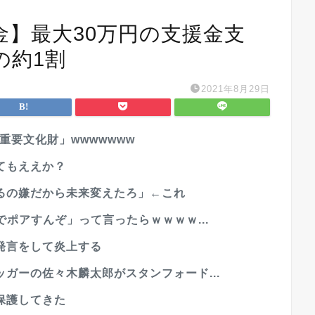
金】最大30万円の支援金支
の約1割
2021年8月29日
重要文化財」wwwwwww
てもええか？
るの嫌だから未来変えたろ」←これ
でポアすんぞ」って言ったらｗｗｗｗ...
発言をして炎上する
ガーの佐々木麟太郎がスタンフォード...
保護してきた