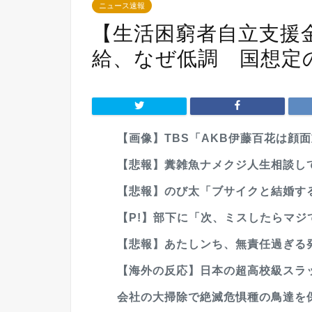
ニュース速報
【生活困窮者自立支援
給、なぜ低調 国想定
【画像】TBS「AKB伊藤百花は顔面
【悲報】糞雑魚ナメクジ人生相談し
【悲報】のび太「ブサイクと結婚す
【P!】部下に「次、ミスしたらマジ
【悲報】あたしンち、無責任過ぎる
【海外の反応】日本の超高校級スラッ
会社の大掃除で絶滅危惧種の鳥達を