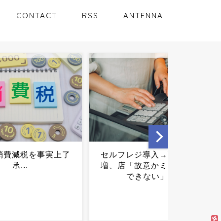
CONTACT
RSS
ANTENNA
レジ導入→万引き激
西野亮廣「支援を公表して
「故意かミスか区別
何が悪いの？」←これ正
できない」...
論？？？...