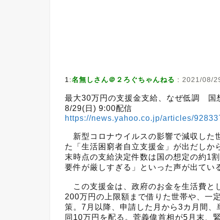
1:
名無しさん＠２ろぐちゃんねる
:
2021/08/2
最大30万円の支援金支給、なぜ低調 国
8/29(日) 9:00配信
https://news.yahoo.co.jp/articles/9
新型コロナウイルスの影響で減収した世
た「生活困窮者自立支援金」が出だしから
末時点の支給決定件数は国の想定の約1
要件が厳しすぎる」といった声が出てい
この支援金は、政府のお金を生活費とし
200万円の上限額まで借りた世帯や、一
策。7月以降、申請した月から3カ月間、
同10万円を配る。菅義偉首相が5月末、