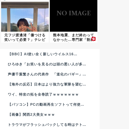
元フジ渡邊渚「傷つける
熊本地震、まだ終わって
笑いって必要？」テレビ
なかった…専門家「割れ
業界の...
残りが...
【BBC】AI使い全く新しいウイルス16...
ひろゆき「お笑いを見るのは頭の悪い人が多...
声優千葉繁さんの代表作 「道化のバギー」...
【海外の反応】日本はより強力な軍隊を望む...
ワイ、特攻の拓を全巻読了ｗｗｗｗｗｗｗ
【パソコン】PCの動画再生ソフトって何使...
【画像】関西2大美女ｗｗｗ
トラウマがフラッシュバックしてる時はテト...