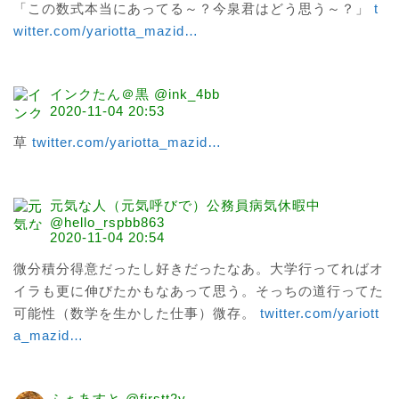
「この数式本当にあってる～？今泉君はどう思う～？」 
t
witter.com/yariotta_mazid
…
インクたん＠黒 @ink_4bb
2020-11-04 20:53
草 
twitter.com/yariotta_mazid
…
元気な人（元気呼びで）公務員病気休暇中
@hello_rspbb863
2020-11-04 20:54
微分積分得意だったし好きだったなあ。大学行ってればオ
イラも更に伸びたかもなあって思う。そっちの道行ってた
可能性（数学を生かした仕事）微存。 
twitter.com/yariott
a_mazid
…
ふぁあすと @firstt2y