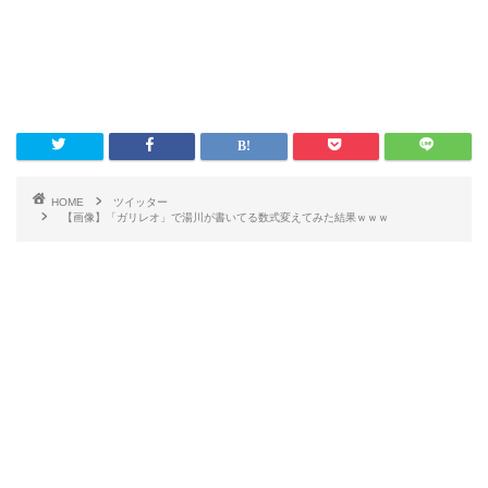
HOME
ツイッター
【画像】「ガリレオ」で湯川が書いてる数式変えてみた結果ｗｗｗ