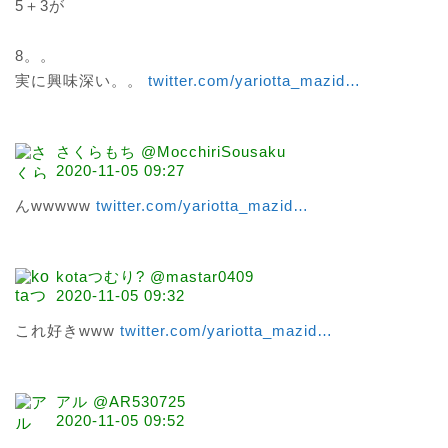
5＋3が

8。。

実に興味深い。。 
twitter.com/yariotta_mazid
…
さくらもち @MocchiriSousaku
2020-11-05 09:27
んwwwww 
twitter.com/yariotta_mazid
…
kotaつむり? @mastar0409
2020-11-05 09:32
これ好きwww 
twitter.com/yariotta_mazid
…
アル @AR530725
2020-11-05 09:52