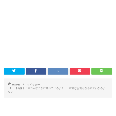
HOME
ツイッター
【画像】「ネコがどこかに隠れているよ！」 有能なお前らならすぐわかるよ
な？