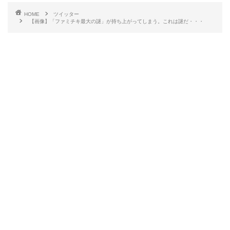
HOME
ツイッター
【画像】「ファミチキ最大の謎」が持ち上がってしまう。これは謎だ・・・