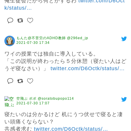
俺生徒会だから何とかするわ 
twitter.com/D6Oct
k/status/
…
もんた@不苦労のADHD教師 @296ed_jp
2021-07-30 17:34
ワイの授業では独自に導入している。

「この説明が終わったら５分休憩（寝たい人はど
うぞ寝なさい）」 
twitter.com/D6Octk/status/
…
空飛ぶ ポポ @soratobupopo114
2021-07-30 17:07
寝たいのは分かるけど 机にうつ伏せで寝ると凄
い頭痛くならない？

共感者求む 
twitter.com/D6Octk/status/
…