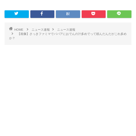
HOME
ニュース速報
ニュース速報
【画像】さっきファミマでババアにおでんの汁多めでって頼んだんだがこれ多め
か？