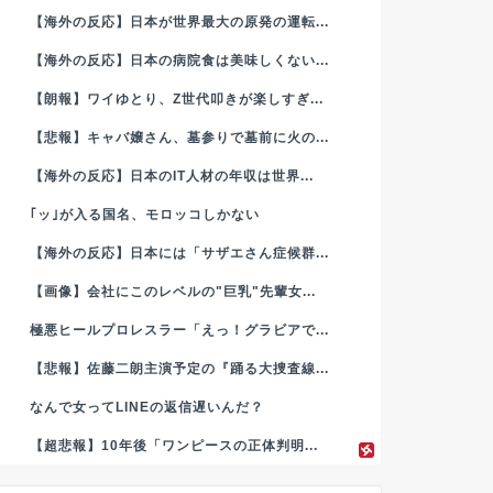
【海外の反応】日本が世界最大の原発の運転...
【海外の反応】日本の病院食は美味しくない...
【朗報】ワイゆとり、Z世代叩きが楽しすぎ...
【悲報】キャバ嬢さん、墓参りで墓前に火の...
【海外の反応】日本のIT人材の年収は世界...
｢ッ｣が入る国名、モロッコしかない
【海外の反応】日本には「サザエさん症候群...
【画像】会社にこのレベルの"巨乳"先輩女...
極悪ヒールプロレスラー「えっ！グラビアで...
【悲報】佐藤二朗主演予定の『踊る大捜査線...
なんで女ってLINEの返信遅いんだ？
【超悲報】10年後「ワンピースの正体判明...