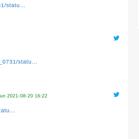
31/statu
…
n_0731/statu
…
un
2021-08-20 16:22
tatu
…