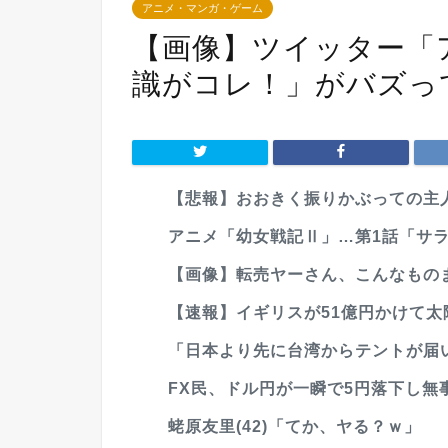
アニメ・マンガ・ゲーム
【画像】ツイッター「
識がコレ！」がバズっ
【悲報】おおきく振りかぶっての主人
アニメ「幼女戦記Ⅱ」…第1話「サ
【画像】転売ヤーさん、こんなもの
【速報】イギリスが51億円かけて太
「日本より先に台湾からテントが届い
FX民、ドル円が一瞬で5円落下し無
蛯原友里(42)「てか、ヤる？ｗ」