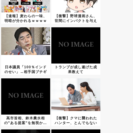
【速報】麦わらの一味、
【衝撃】野球漫画さん、
明暗が分かれるｗｗｗｗ
世間にインパクトを与え
ｗｗｗ...
るよう...
日本議員「100％インド
トランプが成し遂げた成
のせい」→相手国ブチギ
果教えて
レで...
高市首相、鈴木農水相
【衝撃】クマに襲われた
の”ある提案”を無視か…
ハンター、とんでもない
方法で...