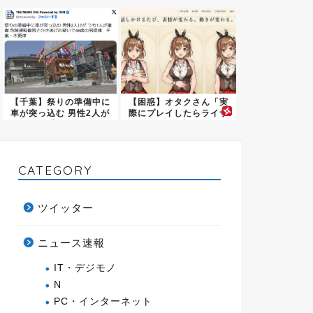
チギレ...
動”...
【千葉】祭りの準備中に
【困惑】オタクさん「実
車が突っ込む 男性2人が
際にプレイしたらライザ
重軽...
は友達...
CATEGORY
ツイッター
ニュース速報
IT・デジモノ
N
PC・インターネット