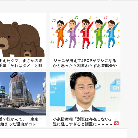
まえたクマ、まさかの溺
ジャニが消えてJPOPがマシになる
手県「それはダメ」と町
かと思ったら相変わらずお遊戯会や
を注...
っ...
阪？行かんで」→東京一
小泉防衛相「別班は存在しない」→
が始まった理由がコレ
逆に怪しすぎると話題にｗｗｗｗｗ
ｗｗ...