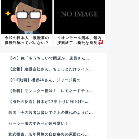
令和の日本人「履歴書の
イオンモール熊本、館内
職歴詐称ってバレない？
捜索終了…新たな発見は
期間と...
なし
【P!】俺「もうちょいで閉店か、店員さん...
【悲報】建設会社さん、ちょっとだけライン...
【GIF動画】櫻坂46さん、ジャージ姿の...
【飲料】モンスター新味！「レモネードティ...
【海外の反応】日本が17年ぶりに利上げへ...
若者「今の若者は賢いで？上の世代のように...
セーラー服のすみぺが超可愛い！
株式投資、若年男性の自信喪失の原因に-6...