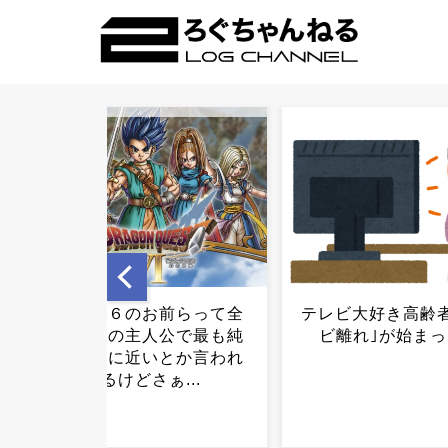
テレビ大好き高齢者の｢テレ
イオン爆発事故
ビ離れ｣が始まった…...
LPG漏れか…経産
一斉点検..