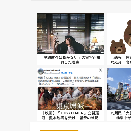
「岸辺露伴は動かない」の実写が成
【悲報】捕
功した理由
死処分…岩
【映画】『TOKYO MER』公開延
九州民「大
期 熊本地震を受け「諸般の状況
極集中
を...