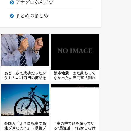
アナグロあんてな
まとめのまとめ
あと一歩で成功だったか
熊本地震、まだ終わって
も！？→11万円の商品を
なかった…専門家「割れ
巡る...
残りが...
外国人「え？自転車で高
“車の中で頭を振ってい
速ダメなの？」→県警ブ
る”男逮捕 “おかしな行