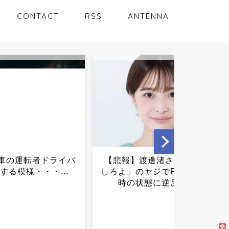
CONTACT
RSS
ANTENNA
】渡邊渚さん「キス
【悩み】ガリガリすぎて夏
のヤジでPTSD発症
何を着ればいいの？？？...
状態に逆戻り...