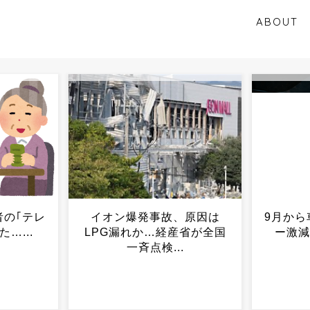
ABOUT
、原因は
9月から車の運転者ドライバ
【悲報
省が全国
ー激減する模様・・・...
しろよ」
.
時の